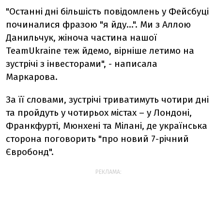
"Останні дні більшість повідомлень у Фейсбуці
починалися фразою "я йду...". Ми з Аллою
Данильчук, жіноча частина нашої
TeamUkraine теж йдемо, вірніше летимо на
зустрічі з інвесторами", - написала
Маркарова.
За її словами, зустрічі триватимуть чотири дні
та пройдуть у чотирьох містах – у Лондоні,
Франкфурті, Мюнхені та Мілані, де українська
сторона поговорить "про новий 7-річний
Євробонд".
РЕКЛАМА: