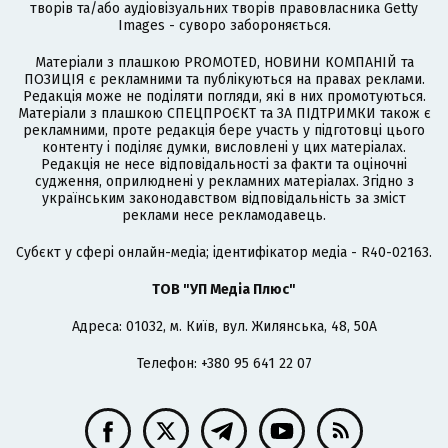
творів та/або аудіовізуальних творів правовласника Getty
Images - суворо забороняється.
Матеріали з плашкою PROMOTED, НОВИНИ КОМПАНІЙ та
ПОЗИЦІЯ є рекламними та публікуються на правах реклами.
Редакція може не поділяти погляди, які в них промотуються.
Матеріали з плашкою СПЕЦПРОЄКТ та ЗА ПІДТРИМКИ також є
рекламними, проте редакція бере участь у підготовці цього
контенту і поділяє думки, висловлені у цих матеріалах.
Редакція не несе відповідальності за факти та оціночні
судження, оприлюднені у рекламних матеріалах. Згідно з
українським законодавством відповідальність за зміст
реклами несе рекламодавець.
Cубєкт у сфері онлайн-медіа; ідентифікатор медіа - R40-02163.
ТОВ "УП Медіа Плюс"
Адреса: 01032, м. Київ, вул. Жилянська, 48, 50А
Телефон: +380 95 641 22 07