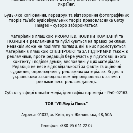
Україна".
Будь-яке копіювання, передрук та відтворення фотографічних
творів та/або аудіовізуальних творів правовласника Getty
Images - суворо забороняється.
Матеріали з плашкою PROMOTED, НОВИНИ КОМПАНІЙ та
ПОЗИЦІЯ є рекламними та публікуються на правах реклами.
Редакція може не поділяти погляди, які в них промотуються.
Матеріали з плашкою СПЕЦПРОЄКТ та ЗА ПІДТРИМКИ також є
рекламними, проте редакція бере участь у підготовці цього
контенту і поділяє думки, висловлені у цих матеріалах.
Редакція не несе відповідальності за факти та оціночні
судження, оприлюднені у рекламних матеріалах. Згідно з
українським законодавством відповідальність за зміст
реклами несе рекламодавець.
Cубєкт у сфері онлайн-медіа; ідентифікатор медіа - R40-02163.
ТОВ "УП Медіа Плюс"
Адреса: 01032, м. Київ, вул. Жилянська, 48, 50А
Телефон: +380 95 641 22 07