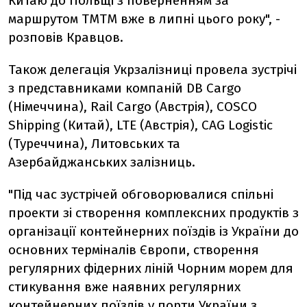
Китаю до Польщі з поверненням за
маршрутом ТМТМ вже в липні цього року", -
розповів Кравцов.
Також делегація Укрзалізниці провела зустрічі
з представниками компаній DB Cargo
(Німеччина), Rail Cargo (Австрія), COSCO
Shipping (Китай), LTE (Австрія), CAG Logistic
(Туреччина), Литовських та
Азербайджанських залізниць.
"Під час зустрічей обговорювалися спільні
проекти зі створення комплексних продуктів з
організації контейнерних поїздів із України до
основних терміналів Європи, створення
регулярних фідерних ліній Чорним морем для
стикування вже наявних регулярних
контейнерних поїздів у порти України з