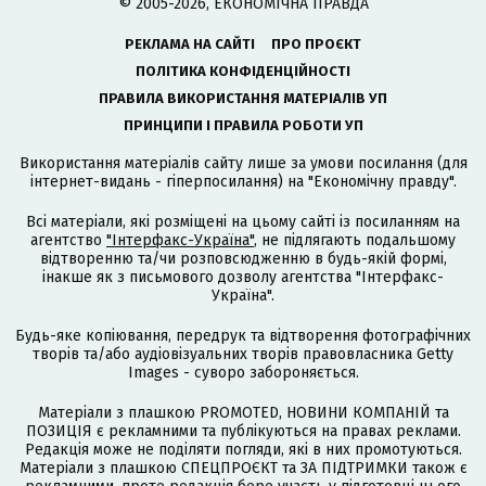
© 2005-2026, ЕКОНОМІЧНА ПРАВДА
РЕКЛАМА НА САЙТІ
ПРО ПРОЄКТ
ПОЛІТИКА КОНФІДЕНЦІЙНОСТІ
ПРАВИЛА ВИКОРИСТАННЯ МАТЕРІАЛІВ УП
ПРИНЦИПИ І ПРАВИЛА РОБОТИ УП
Використання матеріалів сайту лише за умови посилання (для
інтернет-видань - гіперпосилання) на "Економічну правду".
Всі матеріали, які розміщені на цьому сайті із посиланням на
агентство
"Інтерфакс-Україна"
, не підлягають подальшому
відтворенню та/чи розповсюдженню в будь-якій формі,
інакше як з письмового дозволу агентства "Інтерфакс-
Україна".
Будь-яке копіювання, передрук та відтворення фотографічних
творів та/або аудіовізуальних творів правовласника Getty
Images - суворо забороняється.
Матеріали з плашкою PROMOTED, НОВИНИ КОМПАНІЙ та
ПОЗИЦІЯ є рекламними та публікуються на правах реклами.
Редакція може не поділяти погляди, які в них промотуються.
Матеріали з плашкою СПЕЦПРОЄКТ та ЗА ПІДТРИМКИ також є