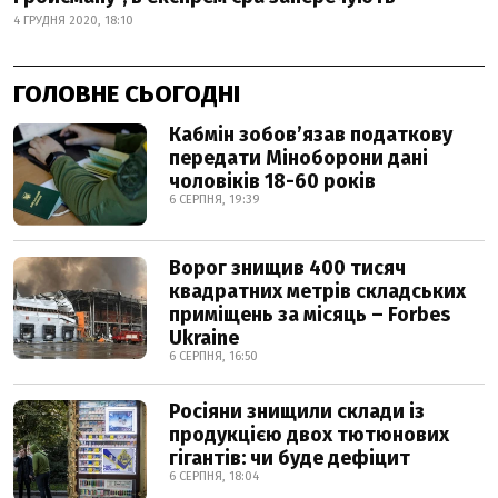
4 ГРУДНЯ 2020, 18:10
ГОЛОВНЕ СЬОГОДНІ
Кабмін зобовʼязав податкову
передати Міноборони дані
чоловіків 18-60 років
6 СЕРПНЯ, 19:39
Ворог знищив 400 тисяч
квадратних метрів складських
приміщень за місяць – Forbes
Ukraine
6 СЕРПНЯ, 16:50
Росіяни знищили склади із
продукцією двох тютюнових
гігантів: чи буде дефіцит
6 СЕРПНЯ, 18:04