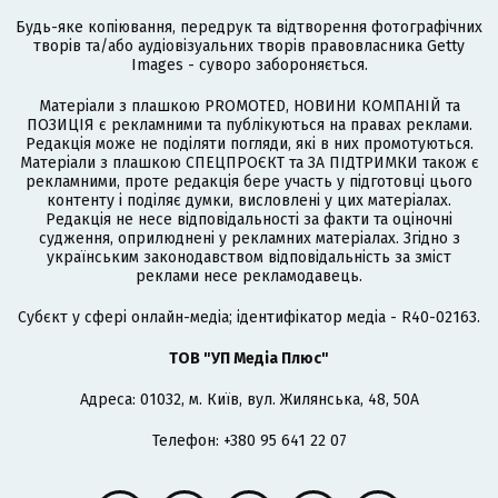
Будь-яке копіювання, передрук та відтворення фотографічних
творів та/або аудіовізуальних творів правовласника Getty
Images - суворо забороняється.
Матеріали з плашкою PROMOTED, НОВИНИ КОМПАНІЙ та
ПОЗИЦІЯ є рекламними та публікуються на правах реклами.
Редакція може не поділяти погляди, які в них промотуються.
Матеріали з плашкою СПЕЦПРОЄКТ та ЗА ПІДТРИМКИ також є
рекламними, проте редакція бере участь у підготовці цього
контенту і поділяє думки, висловлені у цих матеріалах.
Редакція не несе відповідальності за факти та оціночні
судження, оприлюднені у рекламних матеріалах. Згідно з
українським законодавством відповідальність за зміст
реклами несе рекламодавець.
Cубєкт у сфері онлайн-медіа; ідентифікатор медіа - R40-02163.
ТОВ "УП Медіа Плюс"
Адреса: 01032, м. Київ, вул. Жилянська, 48, 50А
Телефон: +380 95 641 22 07