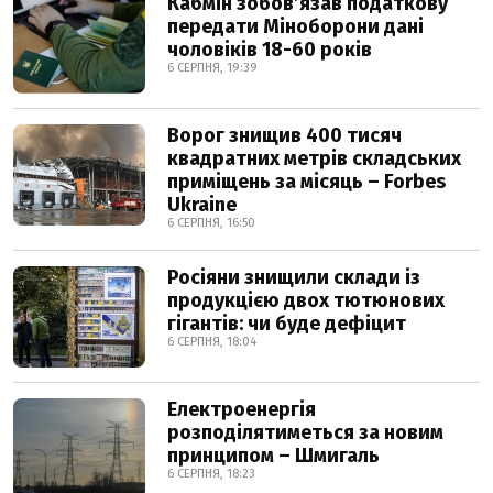
Кабмін зобовʼязав податкову
передати Міноборони дані
чоловіків 18-60 років
6 СЕРПНЯ, 19:39
Ворог знищив 400 тисяч
квадратних метрів складських
приміщень за місяць – Forbes
Ukraine
6 СЕРПНЯ, 16:50
Росіяни знищили склади із
продукцією двох тютюнових
гігантів: чи буде дефіцит
6 СЕРПНЯ, 18:04
Електроенергія
розподілятиметься за новим
принципом – Шмигаль
6 СЕРПНЯ, 18:23