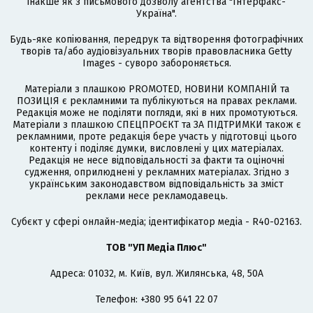
інакше як з письмового дозволу агентства "Інтерфакс-
Україна".
Будь-яке копіювання, передрук та відтворення фотографічних
творів та/або аудіовізуальних творів правовласника Getty
Images - суворо забороняється.
Матеріали з плашкою PROMOTED, НОВИНИ КОМПАНІЙ та
ПОЗИЦІЯ є рекламними та публікуються на правах реклами.
Редакція може не поділяти погляди, які в них промотуються.
Матеріали з плашкою СПЕЦПРОЄКТ та ЗА ПІДТРИМКИ також є
рекламними, проте редакція бере участь у підготовці цього
контенту і поділяє думки, висловлені у цих матеріалах.
Редакція не несе відповідальності за факти та оціночні
судження, оприлюднені у рекламних матеріалах. Згідно з
українським законодавством відповідальність за зміст
реклами несе рекламодавець.
Cубєкт у сфері онлайн-медіа; ідентифікатор медіа - R40-02163.
ТОВ "УП Медіа Плюс"
Адреса: 01032, м. Київ, вул. Жилянська, 48, 50А
Телефон: +380 95 641 22 07