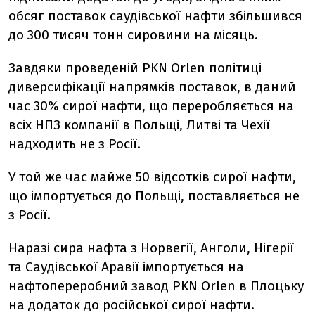
обсяг поставок саудівської нафти збільшився
до 300 тисяч тонн сировини на місяць.
Завдяки проведеній PKN Orlen політиці
диверсифікації напрямків поставок, в даний
час 30% сирої нафти, що переробляється на
всіх НПЗ компанії в Польщі, Литві та Чехії
надходить не з Росії.
У той же час майже 50 відсотків сирої нафти,
що імпортується до Польщі, поставляється не
з Росії.
Наразі сира нафта з Норвегії, Анголи, Нігерії
та Саудівської Аравії імпортується на
нафтопереробний завод PKN Orlen в Плоцьку
на додаток до російської сирої нафти.