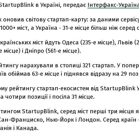
tartupBlink в Україні, передає
Інтерфакс-Україн
k оновив світову стартап-карту: за даними сервісу
 1000+ міст, а Україна - 31-е місце більш ніж серед 
країнських міст йдуть Одеса (235-е місце), Львів (2
е місце) і Дніпро (561-е місце).
йтингу нарахували в столиці 321 стартап. У попе
їв обіймав 63-е місце і піднявся відразу на 29 поз
му рейтингу стартап-екосистем від StartupBlink 
 чотири позиції і посіла 31 місце.
йтингом StartupBlink, серед міст перші три місця я
Сан-Франциско, Нью-Йорк і Лондон. Серед країн 
нія і Канада.