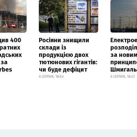
щив 400
Росіяни знищили
Електрое
дратних
склади із
розподі
адських
продукцією двох
за нови
 за
тютюнових гігантів:
принцип
orbes
чи буде дефіцит
Шмигал
6 СЕРПНЯ, 18:04
6 СЕРПНЯ, 18:23