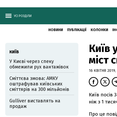
УСІ РОЗДІЛИ
НОВИНИ
ПУБЛІКАЦІЇ
КОЛОНКИ
ІН
Київ 
КИЇВ
міст с
У Києві через спеку
обмежили рух вантажівок
16 КВІТНЯ 2019, 
Сміттєва змова: АМКУ
оштрафував київських
сміттярів на 300 мільйонів
Київ посів 
Gulliver виставлять на
ніж з 1 тися
продаж
Про це пові