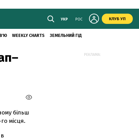
КЛУБ УП
УКР
РОС
В'Ю
WEEKLY CHARTS
ЗЕМЕЛЬНИЙ ГІД
ап–
РЕКЛАМА:
еному більш
-го місця.
ив