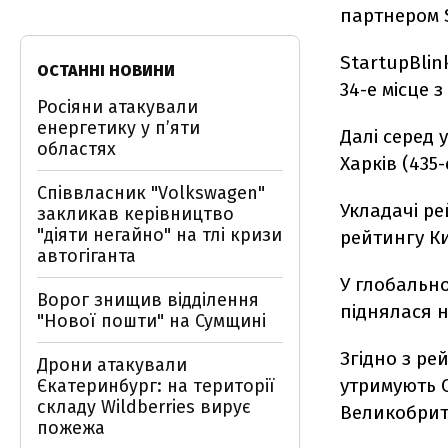
партнером S
StartupBlin
ОСТАННІ НОВИНИ
34-е місце з
Росіяни атакували
енергетику у пʼяти
Далі серед у
областях
Харків (435-
Співвласник "Volkswagen"
Укладачі ре
закликав керівництво
"діяти негайно" на тлі кризи
рейтингу Ки
автогіганта
У глобально
Ворог знищив відділення
піднялася на
"Нової пошти" на Сумщині
Згідно з ре
Дрони атакували
утримують 
Єкатеринбург: на території
складу Wildberries вирує
Великобрита
пожежа