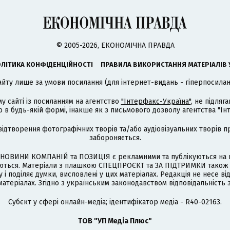
© 2005-2026, ЕКОНОМІЧНА ПРАВДА
ЛІТИКА КОНФІДЕНЦІЙНОСТІ
ПРАВИЛА ВИКОРИСТАННЯ МАТЕРІАЛІВ 
айту лише за умови посилання (для інтернет-видань - гіперпосиланн
му сайті із посиланням на агентство
"Інтерфакс-Україна"
, не підля
 будь-якій формі, інакше як з письмового дозволу агентства "Ін
відтворення фотографічних творів та/або аудіовізуальних творів п
забороняється.
НОВИНИ КОМПАНІЙ та ПОЗИЦІЯ є рекламними та публікуються на п
туються. Матеріали з плашкою СПЕЦПРОЄКТ та ЗА ПІДТРИМКИ також
 і поділяє думки, висловлені у цих матеріалах. Редакція не несе ві
атеріалах. Згідно з українським законодавством відповідальність 
Cубєкт у сфері онлайн-медіа; ідентифікатор медіа - R40-02163.
ТОВ "УП Медіа Плюс"