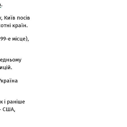
а
.
, Київ посів
сотні країн.
99-е місце),
редньому
ицій.
Україна
к і раніше
- США,