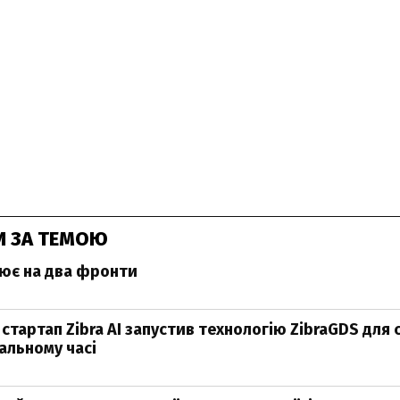
И ЗА ТЕМОЮ
оює на два фронти
стартап Zibra AI запустив технологію ZibraGDS для 
еальному часі