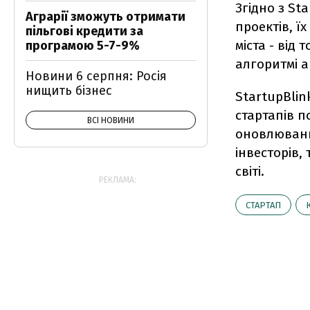
Згідно з St
Аграрії зможуть отримати
проектів, ї
пільгові кредити за
міста - від
програмою 5-7-9%
алгоритмі ав
Новини 6 серпня: Росія
нищить бізнес
StartupBlin
стартапів п
ВСІ НОВИНИ
оновлювани
інвесторів,
світі.
РЕКЛАМА:
СТАРТАП