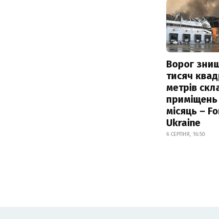
Ворог зни
тисяч ква
метрів скл
приміщень
місяць – F
Ukraine
6 СЕРПНЯ, 16:50