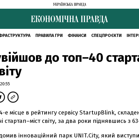
ФРАСТРУКТУРА
ПРАВИЛА ГРИ
ФІНАНСИ
СПЕЦПРОЄКТИ
ІНТЕР
увійшов до топ–40 старт
віту
20:55
34-е місце в рейтингу сервісу StartupBlink, склад
чі стартап–міст світу, за два роки піднявшись з 63
домив інноваційний парк UNIT.City, який виступ