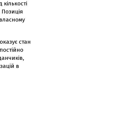
 кількості
. Позиція
 власному
показує стан
 постійно
данчиків,
зацій в