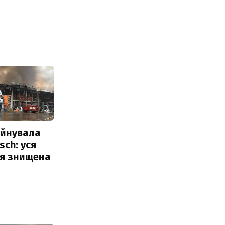
уйнувала
sch: уся
ія знищена