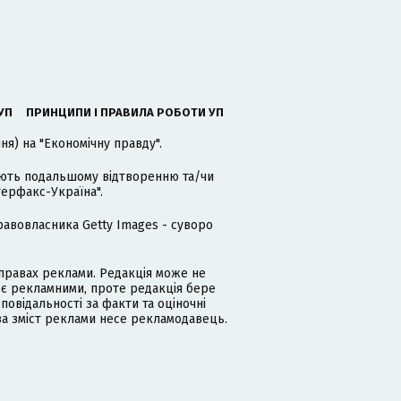
УП
ПРИНЦИПИ І ПРАВИЛА РОБОТИ УП
я) на "Економічну правду".
гають подальшому відтворенню та/чи
терфакс-Україна".
равовласника Getty Images - суворо
равах реклами. Редакція може не
 є рекламними, проте редакція бере
дповідальності за факти та оціночні
за зміст реклами несе рекламодавець.