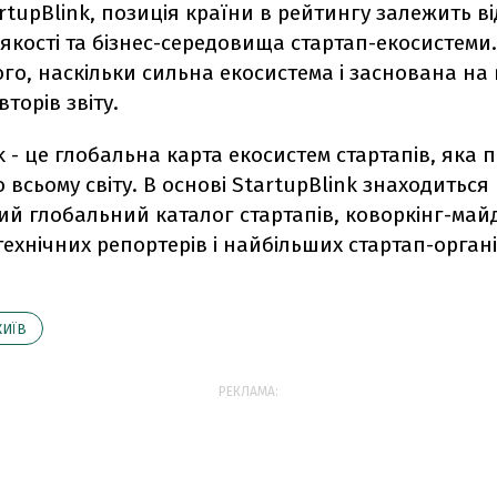
artupBlink, позиція країни в рейтингу залежить від
х якості та бізнес-середовища стартап-екосистеми
 того, наскільки сильна екосистема і заснована на
торів звіту.
k - це глобальна карта екосистем стартапів, яка 
о всьому світу. В основі StartupBlink знаходиться
й глобальний каталог стартапів, коворкінг-май
 технічних репортерів і найбільших стартап-органі
КИЇВ
РЕКЛАМА: