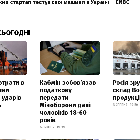
ий стартап тестує свої машини в Україні – CNBC
СЬОГОДНІ
втрати в
Кабмін зобовʼязав
Росія зр
итки
податкову
склад Bo
 ударів
передати
продукц
ь
Міноборони дані
6 СЕРПНЯ, 10:50
чоловіків 18-60
років
6 СЕРПНЯ, 19:39