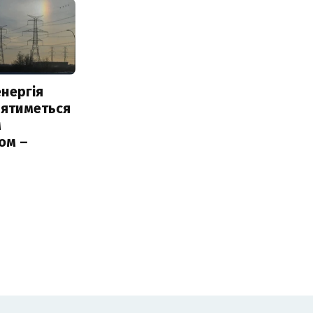
нергія
лятиметься
м
ом –
ь