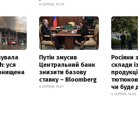
6 СЕРПНЯ, 19:39
нувала
Путін змусив
Росіяни
h: уся
Центральний банк
склади і
 знищена
знизити базову
продукці
ставку – Bloomberg
тютюнови
чи буде 
6 СЕРПНЯ, 15:07
6 СЕРПНЯ, 18:04