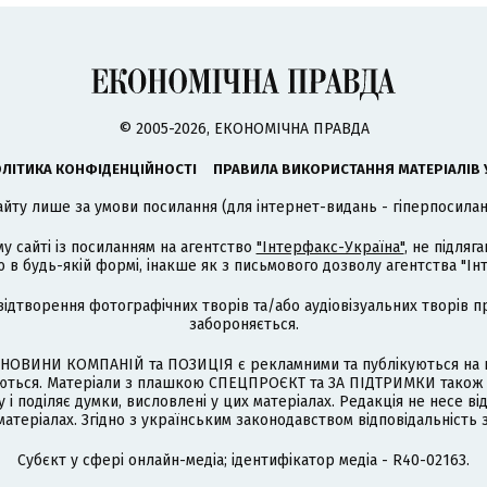
© 2005-2026, ЕКОНОМІЧНА ПРАВДА
ЛІТИКА КОНФІДЕНЦІЙНОСТІ
ПРАВИЛА ВИКОРИСТАННЯ МАТЕРІАЛІВ 
айту лише за умови посилання (для інтернет-видань - гіперпосиланн
му сайті із посиланням на агентство
"Інтерфакс-Україна"
, не підля
 будь-якій формі, інакше як з письмового дозволу агентства "Ін
відтворення фотографічних творів та/або аудіовізуальних творів п
забороняється.
НОВИНИ КОМПАНІЙ та ПОЗИЦІЯ є рекламними та публікуються на п
туються. Матеріали з плашкою СПЕЦПРОЄКТ та ЗА ПІДТРИМКИ також
 і поділяє думки, висловлені у цих матеріалах. Редакція не несе ві
атеріалах. Згідно з українським законодавством відповідальність 
Cубєкт у сфері онлайн-медіа; ідентифікатор медіа - R40-02163.