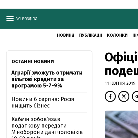
УСІ РОЗДІЛИ
НОВИНИ
ПУБЛІКАЦІЇ
КОЛОНКИ
ІН
Офіці
ОСТАННІ НОВИНИ
поде
Аграрії зможуть отримати
пільгові кредити за
11 КВІТНЯ 2019,
програмою 5-7-9%
Новини 6 серпня: Росія
нищить бізнес
Кабмін зобовʼязав
податкову передати
Міноборони дані чоловіків