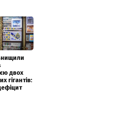
 знищили
з
єю двох
х гігантів:
дефіцит