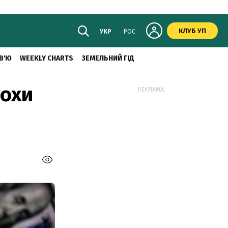
КЛУБ УП
УКР
РОС
В'Ю
WEEKLY CHARTS
ЗЕМЕЛЬНИЙ ГІД
рохи
РЕКЛАМА: