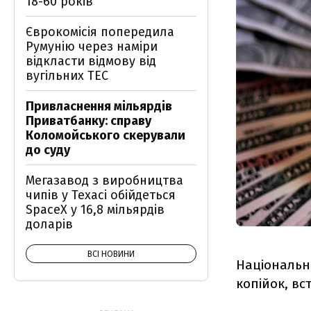
18-60 років
Єврокомісія попередила
Румунію через наміри
відкласти відмову від
вугільних ТЕС
Привласнення мільярдів
Приватбанку: справу
Коломойського скерували
до суду
Мегазавод з виробництва
чипів у Техасі обійдеться
SpaceX у 16,8 мільярдів
доларів
ВСІ НОВИНИ
Національн
копійок, вс