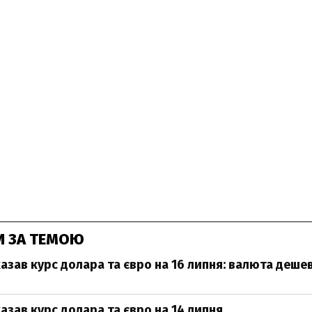
И ЗА ТЕМОЮ
азав курс долара та євро на 16 липня: валюта деше
азав курс долара та євро на 14 липня