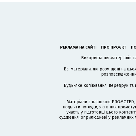
РЕКЛАМА НА САЙТІ
ПРО ПРОЄКТ
ПО
Використання матеріалів с
Всі матеріали, які розміщені на цьо
розповсюдженню в
Будь-яке копіювання, передрук та 
Матеріали з плашкою PROMOTED, 
поділяти погляди, які в них промо
участь у підготовці цього контенту
судження, оприлюднені у рекламних м