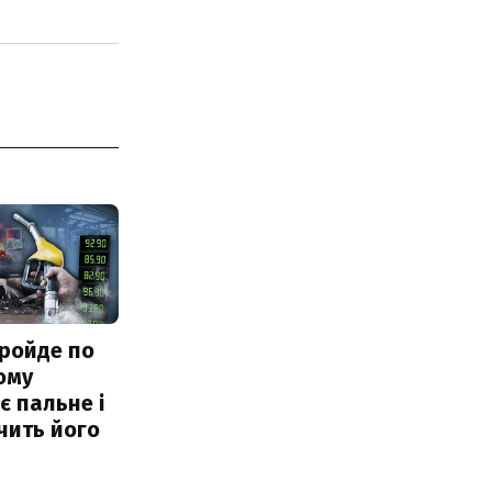
ройде по
ому
 пальне і
чить його