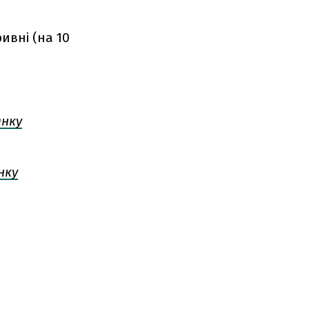
ивні (на 10
анку
нку