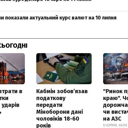
ни показали актуальний курс валют на 10 липня
СЬОГОДНІ
втрати в
Кабмін зобовʼязав
"Ринок п
итки
податкову
краю". Ч
 ударів
передати
дорожчає
ь
Міноборони дані
чи виста
чоловіків 18-60
на АЗС
років
6 СЕРПНЯ, 06:00