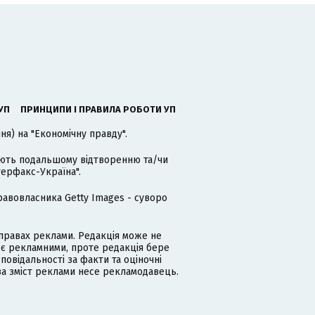
УП
ПРИНЦИПИ І ПРАВИЛА РОБОТИ УП
я) на "Економічну правду".
гають подальшому відтворенню та/чи
терфакс-Україна".
равовласника Getty Images - суворо
равах реклами. Редакція може не
 є рекламними, проте редакція бере
дповідальності за факти та оціночні
за зміст реклами несе рекламодавець.