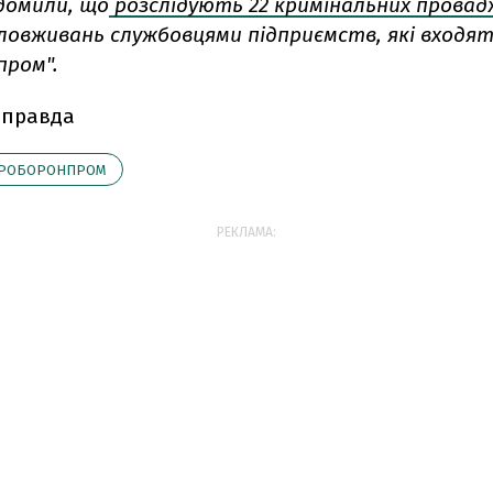
ідомили, що
розслідують 22 кримінальних провад
ловживань службовцями підприємств, які входят
пром".
 правда
РОБОРОНПРОМ
РЕКЛАМА: