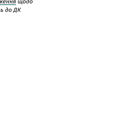
ження
щодо
ь до ДК