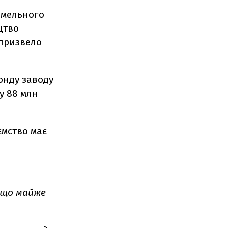
земельного
цтво
 призвело
фонду заводу
у 88 млн
ємство має
 що майже