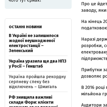
чого тут Єрмак?
Про це йдет
заводу, як
На кінець 2
ОСТАННІ НОВИНИ
податковою
В Україні не залишилося
Наразі держ
жодної неушкодженої
розробки, 
електростанції –
Зеленський
електровак
підприємст
Україна уразила ще два НПЗ
у Росії – Генштаб
Прибутки за
дозволяє ро
Україна пройшла рекордну
серпневу спеку без
відключень – Шмигаль
В 2016 році 
мільйона гр
РФ знищила важливі
склади Фори: клієнти
Аудитори з