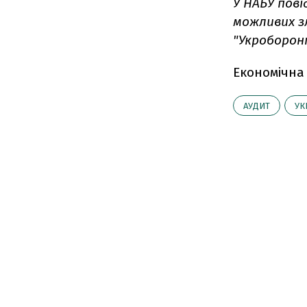
У НАБУ пов
можливих з
"Укроборон
Економічна
АУДИТ
УК