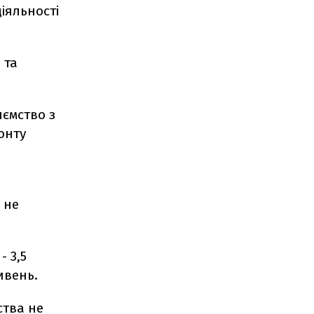
іяльності
 та
иємство з
онту
 не
- 3,5
ивень.
ства не