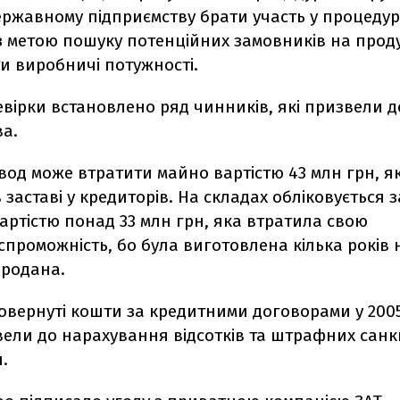
ержавному підприємству брати участь у процеду
з метою пошуку потенційних замовників на прод
и виробничі потужності.
евірки встановлено ряд чинників, які призвели 
а.
вод може втратити майно вартістю 43 млн грн, я
 заставі у кредиторів. На складах обліковується
артістю понад 33 млн грн, яка втратила свою
проможність, бо була виготовлена кілька років н
продана.
овернуті кошти за кредитними договорами у 200
ели до нарахування відсотків та штрафних санкц
.