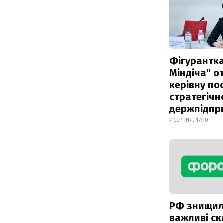
Фігурантка
Міндіча" 
керівну по
стратегічн
держпідпр
7 СЕРПНЯ, 17:10
РФ знищи
важливі с