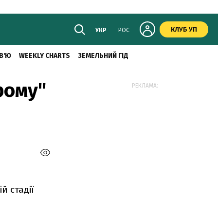
КЛУБ УП
УКР
РОС
В'Ю
WEEKLY CHARTS
ЗЕМЕЛЬНИЙ ГІД
рому"
РЕКЛАМА:
й стадії