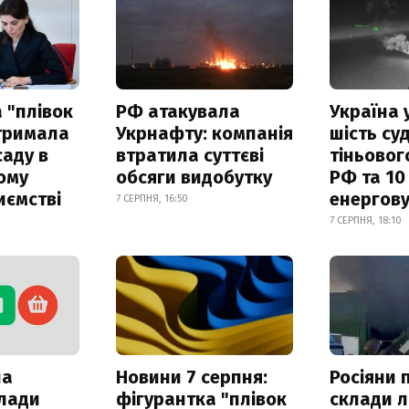
 "плівок
РФ атакувала
Україна 
отримала
Укрнафту: компанія
шість су
саду в
втратила суттєві
тіньовог
ому
обсяги видобутку
РФ та 10
иємстві
енергову
7 СЕРПНЯ, 16:50
7 СЕРПНЯ, 18:10
ла
Новини 7 серпня:
Росіяни 
клади
фігурантка "плівок
склади л