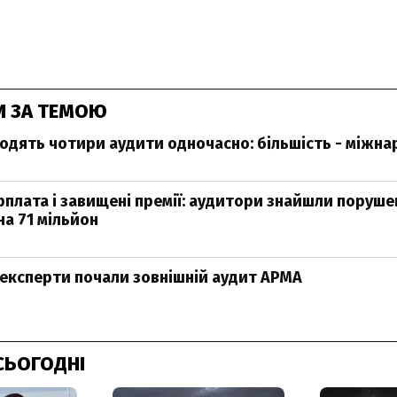
И ЗА ТЕМОЮ
одять чотири аудити одночасно: більшість - міжна
рплата і завищені премії: аудитори знайшли поруше
на 71 мільйон
експерти почали зовнішній аудит АРМА
СЬОГОДНІ