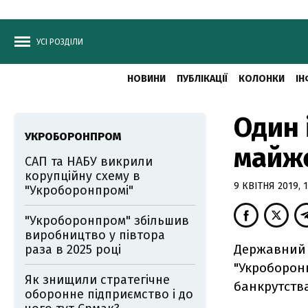
УСІ РОЗДІЛИ
НОВИНИ
ПУБЛІКАЦІЇ
КОЛОНКИ
ІН
Один 
УКРОБОРОНПРОМ
майже
САП та НАБУ викрили
корупційну схему в
9 КВІТНЯ 2019, 1
"Укроборонпромі"
"Укроборонпром" збільшив
виробництво у півтора
Державний 
раза в 2025 році
"Укроборонп
Як знищили стратегічне
банкрутств
оборонне підприємство і до