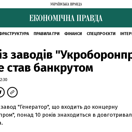
ФРАСТРУКТУРА
ПРАВИЛА ГРИ
ФІНАНСИ
СПЕЦПРОЄКТИ
ІНТЕР
із заводів "Укроборонп
 став банкрутом
2:30
завод "Генератор", що входить до концерну
ром", понад 10 років знаходиться в довготривалі
а.