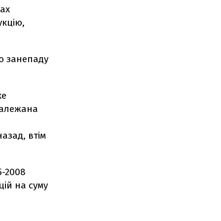
рах
укцію,
до занепаду
ке
 залежана
азад, втім
5-2008
ій на суму