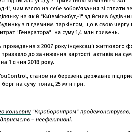
во підписало угоду з приватною компанією ЗАТ
уд-1", чим взяло на себе зобов'язання зі сплати 
ділянку на якій "Київміськбуд-1" здійснив будівни
удинку з підземним паркінгом, що в свою чергу
итрат "Генератора" на суму 1,4 млн гривень.
ть проведення з 2007 року індексації житлового 
 призвело до заниження вартості активів на сум
на 1 січня 2018 року.
ouControl
, станом на березень державне підпри
борг на суму понад 25 млн грн.
го концерну
"Укроборонпром" продемонстрував,
ідприємств – неефективні.