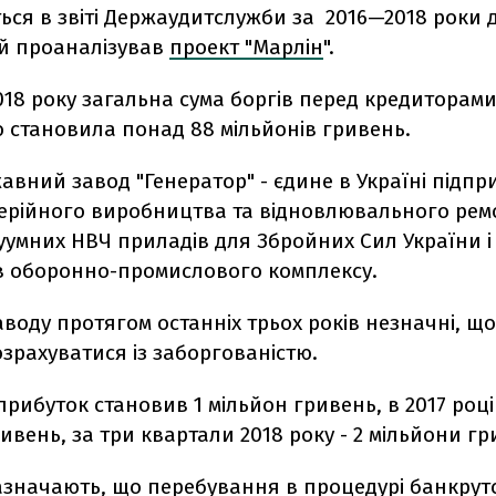
ься в звіті Держаудитслужби за 2016—2018 роки д
ий проаналізував
проект "Марлін
".
018 року загальна сума боргів перед кредиторами
 становила понад 88 мільйонів гривень.
авний завод "Генератор" - єдине в Україні підпр
серійного виробництва та відновлювального рем
уумних НВЧ приладів для Збройних Сил України і
в оборонно-промислового комплексу.
воду протягом останніх трьох років незначні, що
зрахуватися із заборгованістю.
прибуток становив 1 мільйон гривень, в 2017 році 
ивень, за три квартали 2018 року - 2 мільйони гр
азначають, що перебування в процедурі банкрут