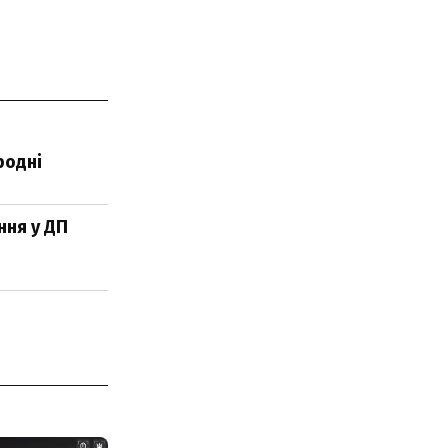
родні
ння у ДП