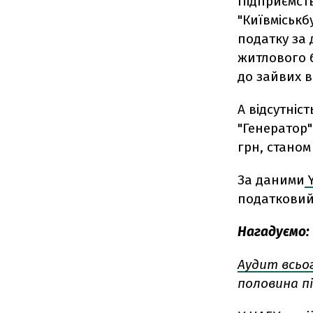
Підприємст
"Київміськб
податку за 
житлового б
до зайвих в
А відсутніс
"Генератор"
грн, станом 
За даними
Y
податковий 
Нагадуємо:
Аудит всьо
половина п