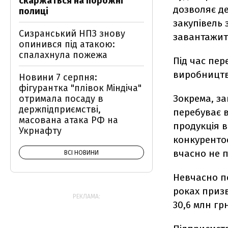
скаржаться на порожні
дозволяє д
полиці
закупівель 
Сизранський НПЗ знову
завантажит
опинився під атакою:
спалахнула пожежа
Під час пер
виробництв
Новини 7 серпня:
фігурантка "плівок Міндіча"
Зокрема, за
отримала посаду в
держпідприємстві,
перебуває в
масована атака РФ на
продукція в
Укрнафту
конкурентос
вчасно не 
ВСІ НОВИНИ
Невчасно п
роках призв
РЕКЛАМА:
30,6 млн грн