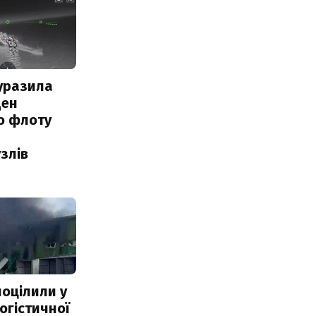
уразила
ден
о флоту
злів
поцілили у
огістичної