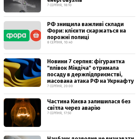
енерговузлів
7 СЕРПНЯ, 18:10
РФ знищила важливі склади
Фори: клієнти скаржаться на
порожні полиці
8 СЕРПНЯ, 10:40
Новини 7 серпня: фігурантка
"плівок Міндіча" отримала
посаду в держпідприємстві,
масована атака РФ на Укрнафту
7 СЕРПНЯ, 20:00
Частина Києва залишилася без
світла через аварію
7 СЕРПНЯ, 17:50
Нацбанк дозволив не визнавати