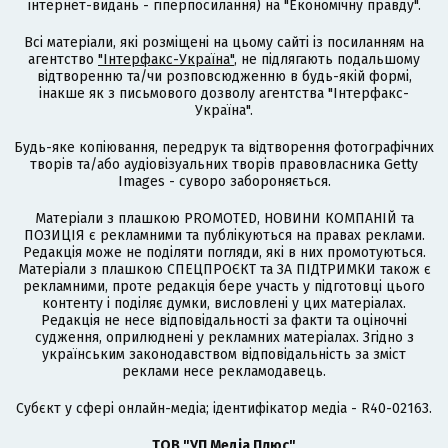
інтернет-видань - гіперпосилання) на "Економічну правду".
Всі матеріали, які розміщені на цьому сайті із посиланням на
агентство
"Інтерфакс-Україна"
, не підлягають подальшому
відтворенню та/чи розповсюдженню в будь-якій формі,
інакше як з письмового дозволу агентства "Інтерфакс-
Україна".
Будь-яке копіювання, передрук та відтворення фотографічних
творів та/або аудіовізуальних творів правовласника Getty
Images - суворо забороняється.
Матеріали з плашкою PROMOTED, НОВИНИ КОМПАНІЙ та
ПОЗИЦІЯ є рекламними та публікуються на правах реклами.
Редакція може не поділяти погляди, які в них промотуються.
Матеріали з плашкою СПЕЦПРОЄКТ та ЗА ПІДТРИМКИ також є
рекламними, проте редакція бере участь у підготовці цього
контенту і поділяє думки, висловлені у цих матеріалах.
Редакція не несе відповідальності за факти та оціночні
судження, оприлюднені у рекламних матеріалах. Згідно з
українським законодавством відповідальність за зміст
реклами несе рекламодавець.
Cубєкт у сфері онлайн-медіа; ідентифікатор медіа - R40-02163.
ТОВ "УП Медіа Плюс"