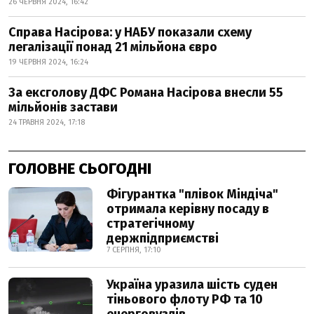
26 ЧЕРВНЯ 2024, 16:42
Справа Насірова: у НАБУ показали схему
легалізації понад 21 мільйона євро
19 ЧЕРВНЯ 2024, 16:24
За ексголову ДФС Романа Насірова внесли 55
мільйонів застави
24 ТРАВНЯ 2024, 17:18
ГОЛОВНЕ СЬОГОДНІ
Фігурантка "плівок Міндіча"
отримала керівну посаду в
стратегічному
держпідприємстві
7 СЕРПНЯ, 17:10
Україна уразила шість суден
тіньового флоту РФ та 10