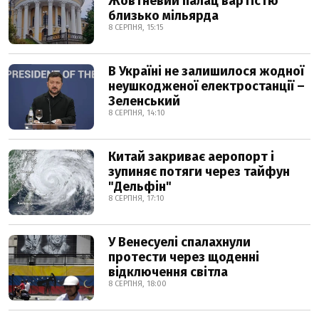
Жовтневий палац вартістю
близько мільярда
8 СЕРПНЯ, 15:15
В Україні не залишилося жодної
неушкодженої електростанції –
Зеленський
8 СЕРПНЯ, 14:10
Китай закриває аеропорт і
зупиняє потяги через тайфун
"Дельфін"
8 СЕРПНЯ, 17:10
У Венесуелі спалахнули
протести через щоденні
відключення світла
8 СЕРПНЯ, 18:00