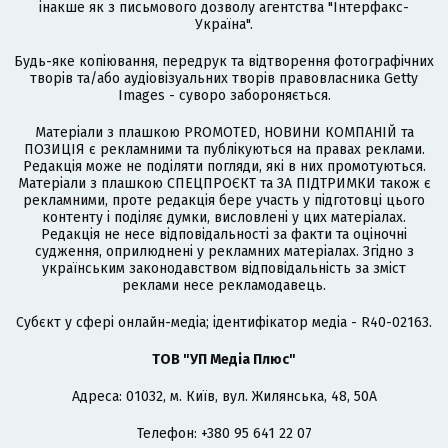
інакше як з письмового дозволу агентства "Інтерфакс-
Україна".
Будь-яке копіювання, передрук та відтворення фотографічних
творів та/або аудіовізуальних творів правовласника Getty
Images - суворо забороняється.
Матеріали з плашкою PROMOTED, НОВИНИ КОМПАНІЙ та
ПОЗИЦІЯ є рекламними та публікуються на правах реклами.
Редакція може не поділяти погляди, які в них промотуються.
Матеріали з плашкою СПЕЦПРОЄКТ та ЗА ПІДТРИМКИ також є
рекламними, проте редакція бере участь у підготовці цього
контенту і поділяє думки, висловлені у цих матеріалах.
Редакція не несе відповідальності за факти та оціночні
судження, оприлюднені у рекламних матеріалах. Згідно з
українським законодавством відповідальність за зміст
реклами несе рекламодавець.
Cубєкт у сфері онлайн-медіа; ідентифікатор медіа - R40-02163.
ТОВ "УП Медіа Плюс"
Адреса: 01032, м. Київ, вул. Жилянська, 48, 50А
Телефон: +380 95 641 22 07