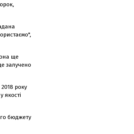
торок,
надана
ористаємо",
вона ще
де залучено
 2018 року
у якості
ого бюджету