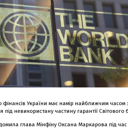
о фінансів України має намір найближчим часом 
 під невикористану частину гарантії Світового 
ідомила глава Мінфіну Оксана Маркарова під час