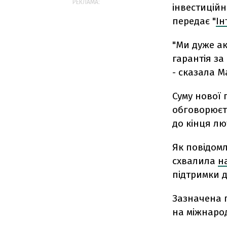
РЕКЛАМА:
інвестиційн
передає "
Ін
"Ми дуже ак
гарантія за
- сказала М
Суму нової 
обговорюєт
до кінця лю
Як повідомл
схвалила
н
підтримки 
Зазначена 
на міжнарод