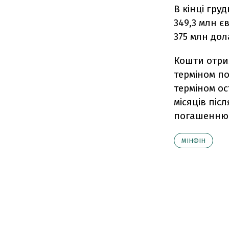
В кінці гру
349,3 млн є
375 млн дола
Кошти отрим
терміном по
терміном ос
місяців піс
погашенню 
МІНФІН