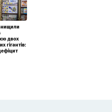
 знищили
з
єю двох
х гігантів:
дефіцит