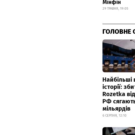
Мінфін
29 ТРАВНЯ, 19:05
ГОЛОВНЕ 
Найбільші 
історії: зб
Rozetka від
РФ сягают
мільярдів
6 СЕРПНЯ, 12:10