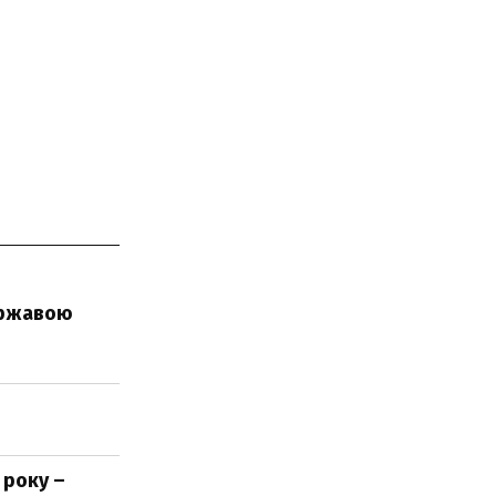
державою
 року –