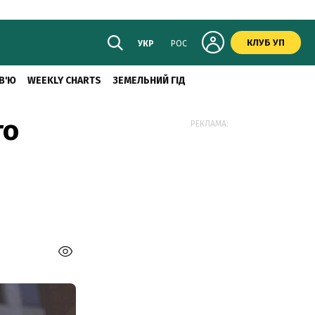
КЛУБ УП
УКР
РОС
В'Ю
WEEKLY CHARTS
ЗЕМЕЛЬНИЙ ГІД
го
РЕКЛАМА: