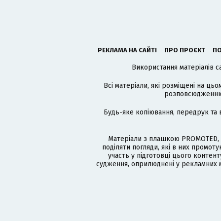
РЕКЛАМА НА САЙТІ
ПРО ПРОЄКТ
ПО
Використання матеріалів с
Всі матеріали, які розміщені на цьо
розповсюдженню в
Будь-яке копіювання, передрук та 
Матеріали з плашкою PROMOTED, 
поділяти погляди, які в них промо
участь у підготовці цього контенту
судження, оприлюднені у рекламних м