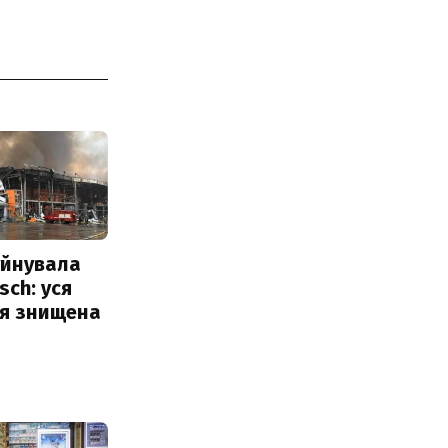
уйнувала
sch: уся
ія знищена