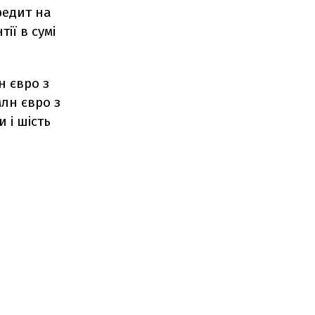
редит на
ії в сумі
н євро з
млн євро з
 і шість