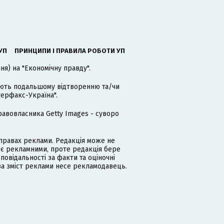
УП
ПРИНЦИПИ І ПРАВИЛА РОБОТИ УП
я) на "Економічну правду".
гають подальшому відтворенню та/чи
терфакс-Україна".
равовласника Getty Images - суворо
равах реклами. Редакція може не
 є рекламними, проте редакція бере
дповідальності за факти та оціночні
за зміст реклами несе рекламодавець.