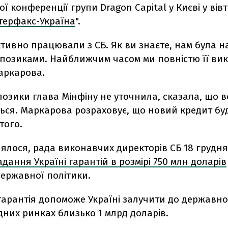
ої конференції групи Dragon Capital у Києві у вів
терфакс-Україна
".
тивно працювали з СБ. Як ви знаєте, нам була 
 позиками. Найближчим часом ми повністю її вик
аркарова.
позики глава Мінфіну не уточнила, сказала, що 
ься. Маркарова розраховує, що новий кредит бу
того.
ялося, рада виконавчих директорів СБ 18 грудня
адання Україні гарантій в розмірі 750 млн доларів
державної політики.
гарантія допоможе Україні залучити до державн
них ринках близько 1 млрд доларів.