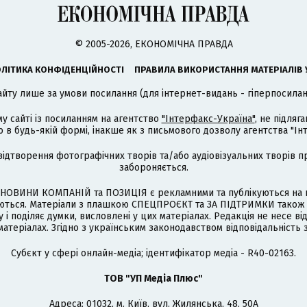
© 2005-2026, ЕКОНОМІЧНА ПРАВДА
ЛІТИКА КОНФІДЕНЦІЙНОСТІ
ПРАВИЛА ВИКОРИСТАННЯ МАТЕРІАЛІВ 
айту лише за умови посилання (для інтернет-видань - гіперпосиланн
му сайті із посиланням на агентство
"Інтерфакс-Україна"
, не підля
 будь-якій формі, інакше як з письмового дозволу агентства "Ін
відтворення фотографічних творів та/або аудіовізуальних творів п
забороняється.
НОВИНИ КОМПАНІЙ та ПОЗИЦІЯ є рекламними та публікуються на п
туються. Матеріали з плашкою СПЕЦПРОЄКТ та ЗА ПІДТРИМКИ також
 і поділяє думки, висловлені у цих матеріалах. Редакція не несе ві
атеріалах. Згідно з українським законодавством відповідальність 
Cубєкт у сфері онлайн-медіа; ідентифікатор медіа - R40-02163.
ТОВ "УП Медіа Плюс"
Адреса: 01032, м. Київ, вул. Жилянська, 48, 50А