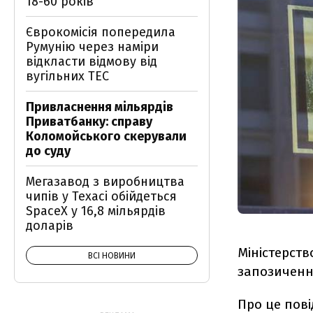
18-60 років
Єврокомісія попередила
Румунію через наміри
відкласти відмову від
вугільних ТЕС
Привласнення мільярдів
Приватбанку: справу
Коломойського скерували
до суду
Мегазавод з виробництва
чипів у Техасі обійдеться
SpaceX у 16,8 мільярдів
доларів
Міністерств
ВСІ НОВИНИ
запозичення
Про це пов