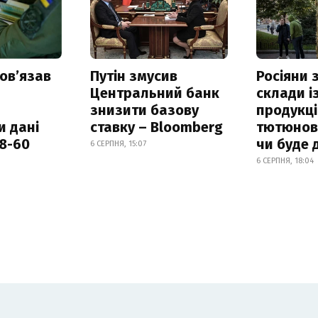
овʼязав
Путін змусив
Росіяни
Центральний банк
склади і
знизити базову
продукці
и дані
ставку – Bloomberg
тютюнови
18-60
чи буде 
6 СЕРПНЯ, 15:07
6 СЕРПНЯ, 18:04