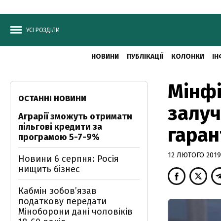
УСІ РОЗДІЛИ
НОВИНИ
ПУБЛІКАЦІЇ
КОЛОНКИ
ІН
Мінфі
ОСТАННІ НОВИНИ
залуч
Аграрії зможуть отримати
пільгові кредити за
гаран
програмою 5-7-9%
12 ЛЮТОГО 2019,
Новини 6 серпня: Росія
нищить бізнес
Кабмін зобовʼязав
податкову передати
Міноборони дані чоловіків