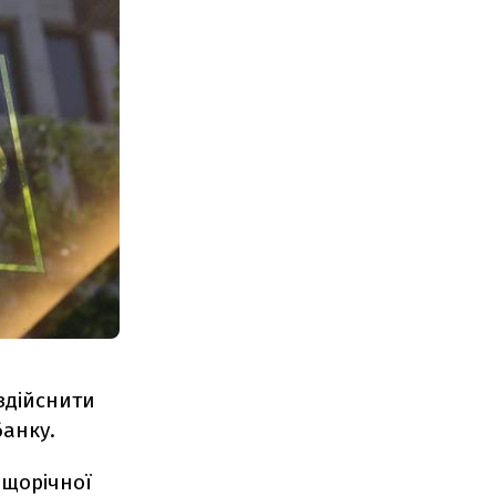
здійснити
банку.
 щорічної