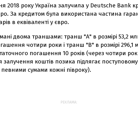
дня 2018 року Україна залучила у Deutsche Bank к
вро. За кредитом була використана частина гарант
рів в еквіваленті у євро.
ані двома траншами: транш "А" в розмірі 53,2 мл
гашення чотири роки і транш "В" в розмірі 296,1 
таточного погашення 10 років (через чотири роки
ля залучення коштів позика підлягає поступовому
певними сумами кожні півроку).
РЕКЛАМА: