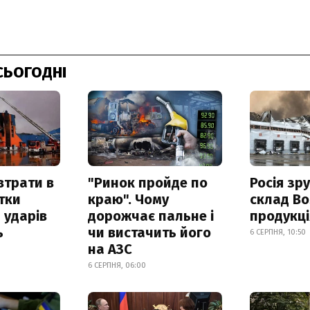
СЬОГОДНІ
втрати в
"Ринок пройде по
Росія зр
итки
краю". Чому
склад Bo
 ударів
дорожчає пальне і
продукц
ь
чи вистачить його
6 СЕРПНЯ, 10:50
на АЗС
6 СЕРПНЯ, 06:00