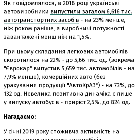
Як повідомлялося, в 2018 році українські
автовиробники
випустили загалом 6,616 тис.
автотранспортних засобів
- на 23% менше,
ніж роком раніше, а виробничі потужності
завантажені менш ніж на 1,5%.
При цьому складання легкових автомобілів
скоротилося на 22% - до 5,66 тис. од. (зокрема
"Єврокар" випустив 5,659 тис. автомобілів - на
7,9% менше), комерційних авто (без
урахування продукції "АвтоКрАЗ") - на 73%, до
132 од. Невелика позитивна динаміка є лише
у випуску автобусів - приріст 2,5%, до 824 од.
Нагадаємо:
У
січні 2019 року споживча активність на
ринку нових легкових автомобілів