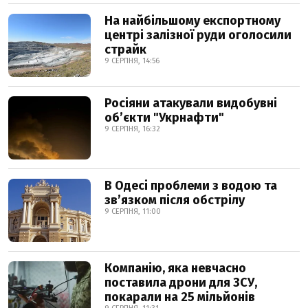
На найбільшому експортному
центрі залізної руди оголосили
страйк
9 СЕРПНЯ, 14:56
Росіяни атакували видобувні
обʼєкти "Укрнафти"
9 СЕРПНЯ, 16:32
В Одесі проблеми з водою та
звʼязком після обстрілу
9 СЕРПНЯ, 11:00
Компанію, яка невчасно
поставила дрони для ЗСУ,
покарали на 25 мільйонів