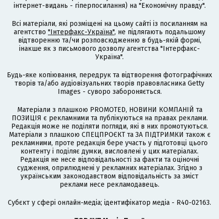
інтернет-видань - гіперпосилання) на "Економічну правду".
Всі матеріали, які розміщені на цьому сайті із посиланням на
агентство
"Інтерфакс-Україна"
, не підлягають подальшому
відтворенню та/чи розповсюдженню в будь-якій формі,
інакше як з письмового дозволу агентства "Інтерфакс-
Україна".
Будь-яке копіювання, передрук та відтворення фотографічних
творів та/або аудіовізуальних творів правовласника Getty
Images - суворо забороняється.
Матеріали з плашкою PROMOTED, НОВИНИ КОМПАНІЙ та
ПОЗИЦІЯ є рекламними та публікуються на правах реклами.
Редакція може не поділяти погляди, які в них промотуються.
Матеріали з плашкою СПЕЦПРОЄКТ та ЗА ПІДТРИМКИ також є
рекламними, проте редакція бере участь у підготовці цього
контенту і поділяє думки, висловлені у цих матеріалах.
Редакція не несе відповідальності за факти та оціночні
судження, оприлюднені у рекламних матеріалах. Згідно з
українським законодавством відповідальність за зміст
реклами несе рекламодавець.
Cубєкт у сфері онлайн-медіа; ідентифікатор медіа - R40-02163.