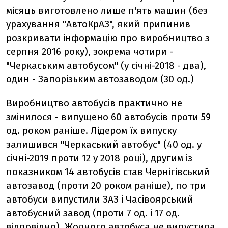
місяць виготовлено лише п'ять машин (без
урахування "АвтоКрАЗ", який припинив
розкривати інформацію про виробництво з
серпня 2016 року), зокрема чотири -
"Черкаським автобусом" (у січні-2018 - два),
один - Запорізьким автозаводом (30 од.)
Виробництво автобусів практично не
змінилося - випущено 60 автобусів проти 59
од. роком раніше. Лідером їх випуску
залишився "Черкаський автобус" (40 од. у
січні-2019 проти 12 у 2018 році), другим із
показником 14 автобусів став Чернігівський
автозавод (проти 20 роком раніше), по три
автобуси випустили ЗАЗ і Часівоярський
автобусний завод (проти 7 од. і 17 од.
відповідно). Жодного автобуса не випустила