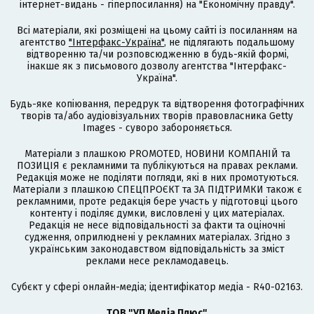
інтернет-видань - гіперпосилання) на "Економічну правду".
Всі матеріали, які розміщені на цьому сайті із посиланням на
агентство
"Інтерфакс-Україна"
, не підлягають подальшому
відтворенню та/чи розповсюдженню в будь-якій формі,
інакше як з письмового дозволу агентства "Інтерфакс-
Україна".
Будь-яке копіювання, передрук та відтворення фотографічних
творів та/або аудіовізуальних творів правовласника Getty
Images - суворо забороняється.
Матеріали з плашкою PROMOTED, НОВИНИ КОМПАНІЙ та
ПОЗИЦІЯ є рекламними та публікуються на правах реклами.
Редакція може не поділяти погляди, які в них промотуються.
Матеріали з плашкою СПЕЦПРОЄКТ та ЗА ПІДТРИМКИ також є
рекламними, проте редакція бере участь у підготовці цього
контенту і поділяє думки, висловлені у цих матеріалах.
Редакція не несе відповідальності за факти та оціночні
судження, оприлюднені у рекламних матеріалах. Згідно з
українським законодавством відповідальність за зміст
реклами несе рекламодавець.
Cубєкт у сфері онлайн-медіа; ідентифікатор медіа - R40-02163.
ТОВ "УП Медіа Плюс"