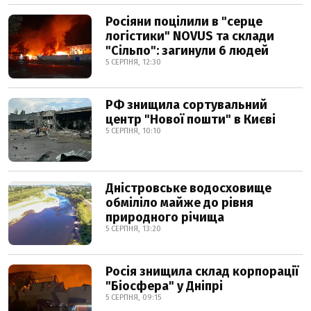
Росіяни поцілили в "серце
логістики" NOVUS та склади
"Сільпо": загинули 6 людей
5 СЕРПНЯ, 12:30
РФ знищила сортувальний
центр "Нової пошти" в Києві
5 СЕРПНЯ, 10:10
Дністровське водосховище
обміліло майже до рівня
природного річища
5 СЕРПНЯ, 13:20
Росія знищила склад корпорації
"Біосфера" у Дніпрі
5 СЕРПНЯ, 09:15