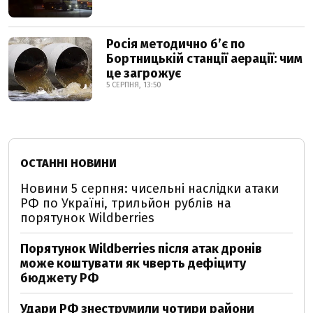
Росія методично б’є по
Бортницькій станції аерації: чим
це загрожує
5 СЕРПНЯ, 13:50
ОСТАННІ НОВИНИ
Новини 5 серпня: чисельні наслідки атаки
РФ по Україні, трильйон рублів на
порятунок Wildberries
Порятунок Wildberries після атак дронів
може коштувати як чверть дефіциту
бюджету РФ
Удари РФ знеструмили чотири райони