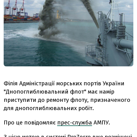
Філія Адміністрації морських портів України
"Днопоглиблювальний флот" має намір
приступити до ремонту флоту, призначеного
для днопоглиблювальних робіт.
Про це повідомляє
прес-служба
АМПУ.
З цією метою в системі ProZorro вже розміщені