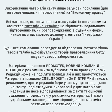
Використання матеріалів сайту лише за умови посилання (для
інтернет-видань - гіперпосилання) на "Економічну правду".
Всі матеріали, які розміщені на цьому сайті із посиланням на
агентство
"Інтерфакс-Україна"
, не підлягають подальшому
відтворенню та/чи розповсюдженню в будь-якій формі,
інакше як з письмового дозволу агентства "Інтерфакс-
Україна".
Будь-яке копіювання, передрук та відтворення фотографічних
творів та/або аудіовізуальних творів правовласника Getty
Images - суворо забороняється.
Матеріали з плашкою PROMOTED, НОВИНИ КОМПАНІЙ та
ПОЗИЦІЯ є рекламними та публікуються на правах реклами.
Редакція може не поділяти погляди, які в них промотуються.
Матеріали з плашкою СПЕЦПРОЄКТ та ЗА ПІДТРИМКИ також є
рекламними, проте редакція бере участь у підготовці цього
контенту і поділяє думки, висловлені у цих матеріалах.
Редакція не несе відповідальності за факти та оціночні
судження, оприлюднені у рекламних матеріалах. Згідно з
українським законодавством відповідальність за зміст
реклами несе рекламодавець.