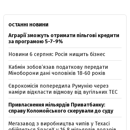
ОСТАННІ НОВИНИ
Аграрії зможуть отримати пільгові кредити
за програмою 5-7-9%
Новини 6 серпня: Росія нищить бізнес
Кабмін зобовʼязав податкову передати
Міноборони дані чоловіків 18-60 років
Єврокомісія попередила Румунію через
наміри відкласти відмову від вугільних ТЕС
Привласнення мільярдів Приватбанку:
справу Коломойського скерували до суду
Мегазавод з виробництва чипів у Техасі
обійдеться SpaceX у 16,8 мільярдів доларів