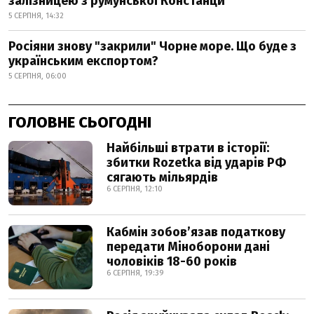
залізницею з румунської Констанци
5 СЕРПНЯ, 14:32
Росіяни знову "закрили" Чорне море. Що буде з
українським експортом?
5 СЕРПНЯ, 06:00
ГОЛОВНЕ СЬОГОДНІ
Найбільші втрати в історії:
збитки Rozetka від ударів РФ
сягають мільярдів
6 СЕРПНЯ, 12:10
Кабмін зобовʼязав податкову
передати Міноборони дані
чоловіків 18-60 років
6 СЕРПНЯ, 19:39