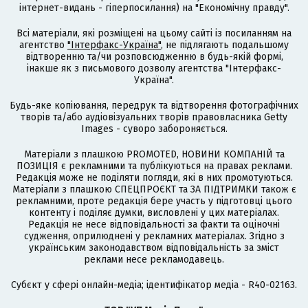
інтернет-видань - гіперпосилання) на "Економічну правду".
Всі матеріали, які розміщені на цьому сайті із посиланням на
агентство
"Інтерфакс-Україна"
, не підлягають подальшому
відтворенню та/чи розповсюдженню в будь-якій формі,
інакше як з письмового дозволу агентства "Інтерфакс-
Україна".
Будь-яке копіювання, передрук та відтворення фотографічних
творів та/або аудіовізуальних творів правовласника Getty
Images - суворо забороняється.
Матеріали з плашкою PROMOTED, НОВИНИ КОМПАНІЙ та
ПОЗИЦІЯ є рекламними та публікуються на правах реклами.
Редакція може не поділяти погляди, які в них промотуються.
Матеріали з плашкою СПЕЦПРОЄКТ та ЗА ПІДТРИМКИ також є
рекламними, проте редакція бере участь у підготовці цього
контенту і поділяє думки, висловлені у цих матеріалах.
Редакція не несе відповідальності за факти та оціночні
судження, оприлюднені у рекламних матеріалах. Згідно з
українським законодавством відповідальність за зміст
реклами несе рекламодавець.
Cубєкт у сфері онлайн-медіа; ідентифікатор медіа - R40-02163.