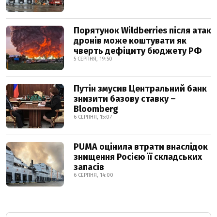
Порятунок Wildberries після атак
дронів може коштувати як
чверть дефіциту бюджету РФ
5 СЕРПНЯ, 19:50
Путін змусив Центральний банк
знизити базову ставку –
Bloomberg
6 СЕРПНЯ, 15:07
PUMA оцінила втрати внаслідок
знищення Росією її складських
запасів
6 СЕРПНЯ, 14:00