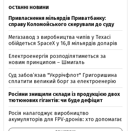
ОСТАННІ НОВИНИ
Привласнення мільярдів Приватбанку:
справу Коломойського скерували до суду
Мегазавод з виробництва чипів у Техасі
обійдеться SpaceX у 16,8 мільярдів доларів
Електроенергія розподілятиметься за
новим принципом – Шмигаль
Суд забов’язав "Укррічфлот" Григоришина
сплатити великий борг за електроенерію
Росіяни знищили склади із продукцією двох
тютюнових гігантів: чи буде дефіцит
Росія налагоджує виробництво
акумуляторів для FPV-дронів: хто допомагає