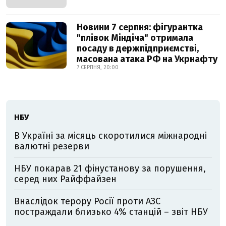
Новини 7 серпня: фігурантка
"плівок Міндіча" отримала
посаду в держпідприємстві,
масована атака РФ на Укрнафту
7 СЕРПНЯ, 20:00
НБУ
В Україні за місяць скоротилися міжнародні
валютні резерви
НБУ покарав 21 фінустанову за порушення,
серед них Райффайзен
Внаслідок терору Росії проти АЗС
постраждали близько 4% станцій – звіт НБУ