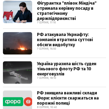
Фігурантка "плівок Міндіча"
отримала керівну посаду в
стратегічному
держпідприємстві
7 СЕРПНЯ, 17:10
РФ атакувала Укрнафту:
компанія втратила суттєві
обсяги видобутку
7 СЕРПНЯ, 16:50
Україна уразила шість суден
тіньового флоту РФ та 10
енерговузлів
7 СЕРПНЯ, 18:10
РФ знищила важливі склади
Фори: клієнти скаржаться на
порожні полиці
8 СЕРПНЯ, 10:40