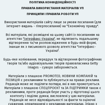
ПОЛІТИКА КОНФІДЕНЦІЙНОСТІ
ПРАВИЛА ВИКОРИСТАННЯ МАТЕРІАЛІВ УП
ПРИНЦИПИ І ПРАВИЛА РОБОТИ УП
Використання матеріалів сайту лише за умови посилання (для
інтернет-видань - гіперпосилання) на "Економічну правду".
Всі матеріали, які розміщені на цьому сайті із посиланням на
агентство
"Інтерфакс-Україна"
, не підлягають подальшому
відтворенню та/чи розповсюдженню в будь-якій формі,
інакше як з письмового дозволу агентства "Інтерфакс-
Україна".
Будь-яке копіювання, передрук та відтворення фотографічних
творів та/або аудіовізуальних творів правовласника Getty
Images - суворо забороняється.
Матеріали з плашкою PROMOTED, НОВИНИ КОМПАНІЙ та
ПОЗИЦІЯ є рекламними та публікуються на правах реклами.
Редакція може не поділяти погляди, які в них промотуються.
Матеріали з плашкою СПЕЦПРОЄКТ та ЗА ПІДТРИМКИ також є
рекламними, проте редакція бере участь у підготовці цього
контенту і поділяє думки, висловлені у цих матеріалах.
Редакція не несе відповідальності за факти та оціночні
судження, оприлюднені у рекламних матеріалах. Згідно з