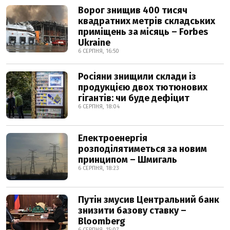
Ворог знищив 400 тисяч
квадратних метрів складських
приміщень за місяць – Forbes
Ukraine
6 СЕРПНЯ, 16:50
Росіяни знищили склади із
продукцією двох тютюнових
гігантів: чи буде дефіцит
6 СЕРПНЯ, 18:04
Електроенергія
розподілятиметься за новим
принципом – Шмигаль
6 СЕРПНЯ, 18:23
Путін змусив Центральний банк
знизити базову ставку –
Bloomberg
6 СЕРПНЯ, 15:07