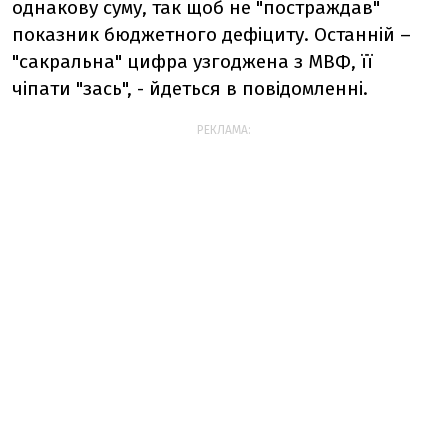
однакову суму, так щоб не "постраждав"
показник бюджетного дефіциту. Останній –
"сакральна" цифра узгоджена з МВФ, її
чіпати "зась", - йдеться в повідомленні.
РЕКЛАМА: