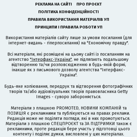
РЕКЛАМА НА САЙТІ
ПРО ПРОЄКТ
ПОЛІТИКА КОНФІДЕНЦІЙНОСТІ
ПРАВИЛА ВИКОРИСТАННЯ МАТЕРІАЛІВ УП
ПРИНЦИПИ І ПРАВИЛА РОБОТИ УП
Використання матеріалів сайту лише за умови посилання (для
інтернет-видань - гіперпосилання) на "Економічну правду".
Всі матеріали, які розміщені на цьому сайті із посиланням на
агентство
"Інтерфакс-Україна"
, не підлягають подальшому
відтворенню та/чи розповсюдженню в будь-якій формі,
інакше як з письмового дозволу агентства "Інтерфакс-
Україна".
Будь-яке копіювання, передрук та відтворення фотографічних
творів та/або аудіовізуальних творів правовласника Getty
Images - суворо забороняється.
Матеріали з плашкою PROMOTED, НОВИНИ КОМПАНІЙ та
ПОЗИЦІЯ є рекламними та публікуються на правах реклами.
Редакція може не поділяти погляди, які в них промотуються.
Матеріали з плашкою СПЕЦПРОЄКТ та ЗА ПІДТРИМКИ також є
рекламними, проте редакція бере участь у підготовці цього
контенту і поділяє думки, висловлені у цих матеріалах.