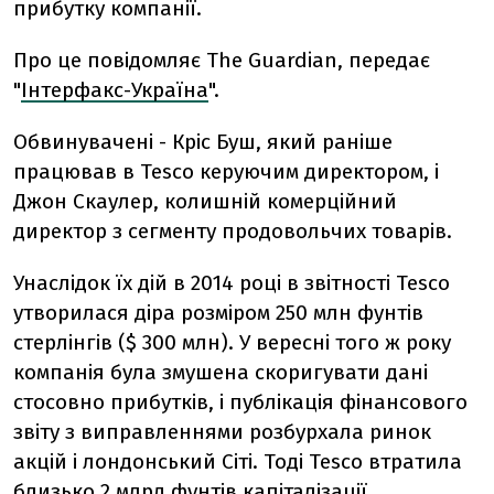
прибутку компанії.
Про це повідомляє The Guardian, передає
"
Інтерфакс-Україна
".
Обвинувачені - Кріс Буш, який раніше
працював в Tesco керуючим директором, і
Джон Скаулер, колишній комерційний
директор з сегменту продовольчих товарів.
Унаслідок їх дій в 2014 році в звітності Tesco
утворилася діра розміром 250 млн фунтів
стерлінгів ($ 300 млн). У вересні того ж року
компанія була змушена скоригувати дані
стосовно прибутків, і публікація фінансового
звіту з виправленнями розбурхала ринок
акцій і лондонський Сіті. Тоді Tesco втратила
близько 2 млрд фунтів капіталізації.