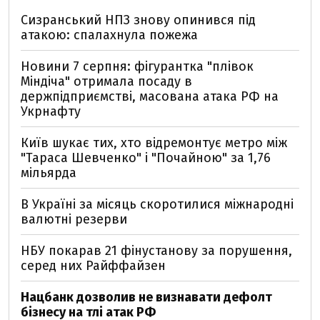
Сизранський НПЗ знову опинився під
атакою: спалахнула пожежа
Новини 7 серпня: фігурантка "плівок
Міндіча" отримала посаду в
держпідприємстві, масована атака РФ на
Укрнафту
Київ шукає тих, хто відремонтує метро між
"Тараса Шевченко" і "Почайною" за 1,76
мільярда
В Україні за місяць скоротилися міжнародні
валютні резерви
НБУ покарав 21 фінустанову за порушення,
серед них Райффайзен
Нацбанк дозволив не визнавати дефолт
бізнесу на тлі атак РФ