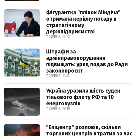
Фігурантка "плівок Міндіча"
отримала керівну посаду в
стратегічному
держпідприємстві
7 СЕРПНЯ, 17:10
Штрафи за
адмінправопорушення
підвищать: уряд подав до Ради
законопроєкт
7 СЕРПНЯ, 11:23
Україна уразила шість суден
тіньового флоту РФ та 10
енерговузлів
7 СЕРПНЯ, 18:10
"Епіцентр" розповів, скільки
торгових центрів втратив за час