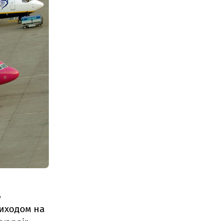
ь
виходом на