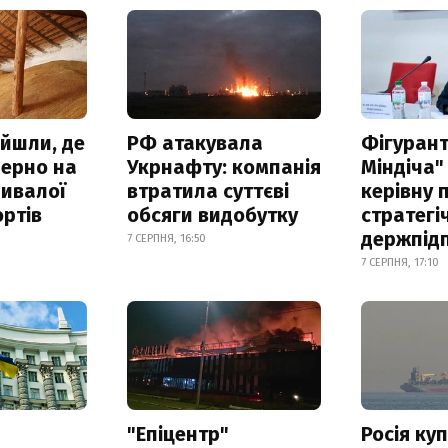
айшли, де
РФ атакувала
Фігурант
зерно на
Укрнафту: компанія
Міндіча"
ривалої
втратила суттєві
керівну 
ртів
обсяги видобутку
стратегі
держпід
7 СЕРПНЯ, 16:50
7 СЕРПНЯ, 17:10
а
"Епіцентр"
Росія ку