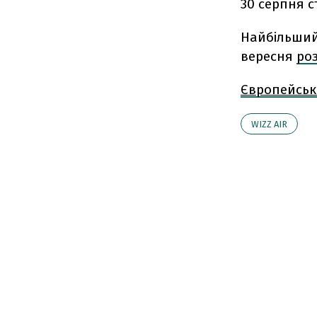
30 серпня с
Найбільший
вересня
ро
Європейськ
WIZZ AIR