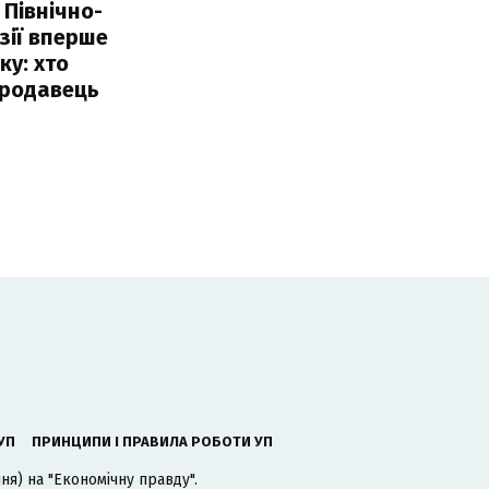
 Північно-
Азії вперше
ку: хто
продавець
УП
ПРИНЦИПИ І ПРАВИЛА РОБОТИ УП
я) на "Економічну правду".