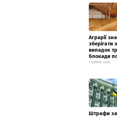
Аграрії зн
зберігати 
випадок т
блокади по
7 СЕРПНЯ, 14:00
Штрафи з