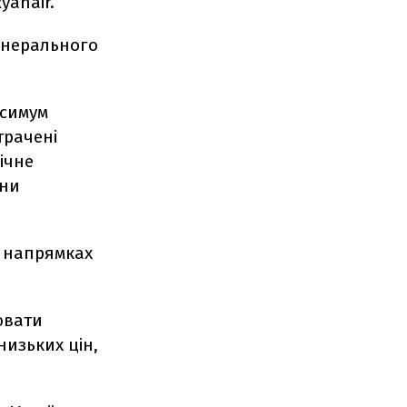
yanair.
енерального
ксимум
трачені
ічне
іни
у напрямках
ювати
низьких цін,