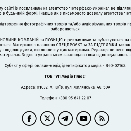
му сайті із посиланням на агентство
"Інтерфакс-Україна"
, не підля
 будь-якій формі, інакше як з письмового дозволу агентства "Ін
відтворення фотографічних творів та/або аудіовізуальних творів п
забороняється.
НОВИНИ КОМПАНІЙ та ПОЗИЦІЯ є рекламними та публікуються на п
туються. Матеріали з плашкою СПЕЦПРОЄКТ та ЗА ПІДТРИМКИ також
 і поділяє думки, висловлені у цих матеріалах. Редакція не несе ві
атеріалах. Згідно з українським законодавством відповідальність 
Cубєкт у сфері онлайн-медіа; ідентифікатор медіа - R40-02163.
ТОВ "УП Медіа Плюс"
Адреса: 01032, м. Київ, вул. Жилянська, 48, 50А
Телефон: +380 95 641 22 07