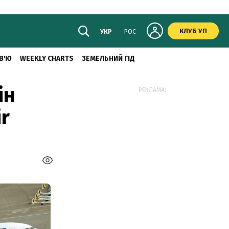
КЛУБ УП
УКР
РОС
В'Ю
WEEKLY CHARTS
ЗЕМЕЛЬНИЙ ГІД
ін
РЕКЛАМА:
r