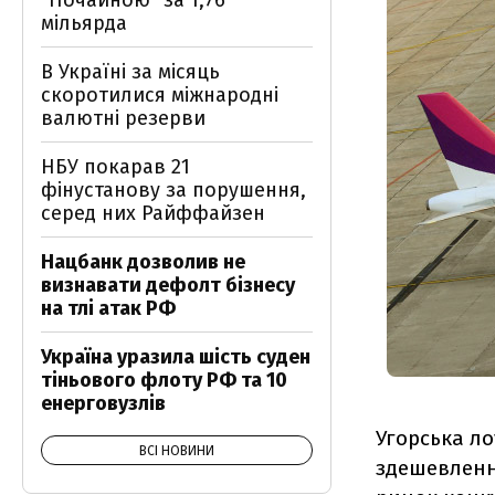
"Почайною" за 1,76
мільярда
В Україні за місяць
скоротилися міжнародні
валютні резерви
НБУ покарав 21
фінустанову за порушення,
серед них Райффайзен
Нацбанк дозволив не
визнавати дефолт бізнесу
на тлі атак РФ
Україна уразила шість суден
тіньового флоту РФ та 10
енерговузлів
Угорська ло
ВСІ НОВИНИ
здешевлення