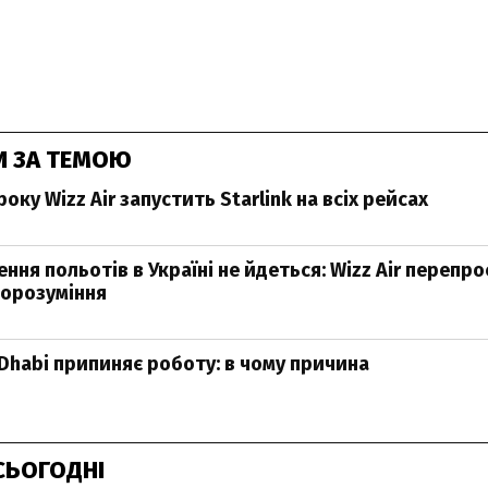
И ЗА ТЕМОЮ
оку Wizz Air запустить Starlink на всіх рейсах
ння польотів в Україні не йдеться: Wizz Air перепро
орозуміння
 Dhabi припиняє роботу: в чому причина
СЬОГОДНІ