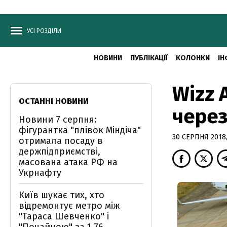
УСІ РОЗДІЛИ
НОВИНИ
ПУБЛІКАЦІЇ
КОЛОНКИ
ІН
Wizz 
ОСТАННІ НОВИНИ
через
Новини 7 серпня:
фігурантка "плівок Міндіча"
30 СЕРПНЯ 2018,
отримала посаду в
держпідприємстві,
масована атака РФ на
Укрнафту
Київ шукає тих, хто
відремонтує метро між
"Тараса Шевченко" і