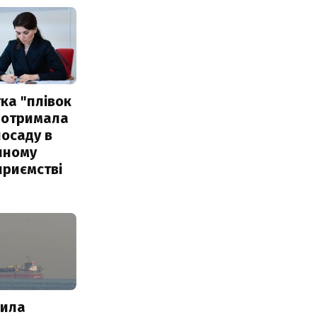
ка "плівок
 отримала
посаду в
чному
приємстві
пила