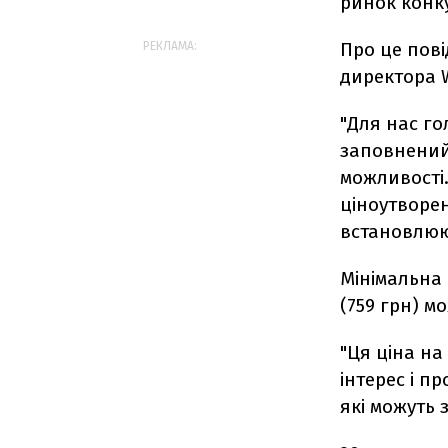
ринок конку
Про це пов
РЕКЛАМА:
директора W
"Для нас го
заповнений
можливості
ціноутворен
встановлюют
Мінімальна 
(759 грн) м
"Ця ціна на
інтерес і п
які можуть 