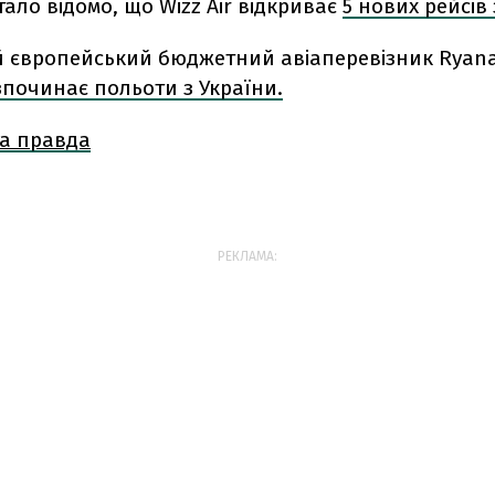
тало відомо, що Wizz Air відкриває
5 нових рейсів 
 європейський бюджетний авіаперевізник Ryanai
зпочинає польоти з України.
а правда
РЕКЛАМА: