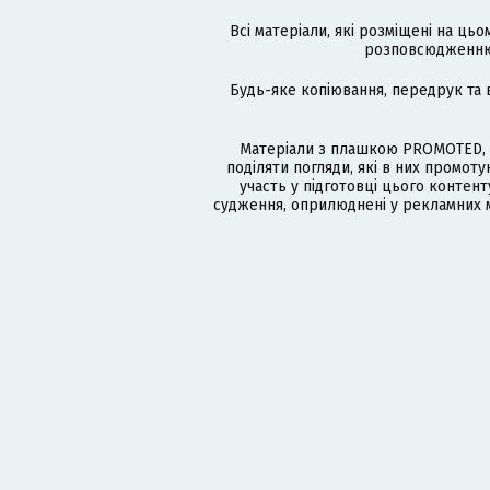
Всі матеріали, які розміщені на цьо
розповсюдженню в
Будь-яке копіювання, передрук та 
Матеріали з плашкою PROMOTED, 
поділяти погляди, які в них промо
участь у підготовці цього контенту
судження, оприлюднені у рекламних м