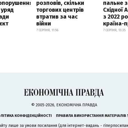
опорушення
розповів, скільки
пальне з
 уряд
торгових центрів
Східної 
ади
втратив за час
з 2022 ро
єкт
війни
країна-
7 СЕРПНЯ, 11:56
7 СЕРПНЯ, 13:35
© 2005-2026, ЕКОНОМІЧНА ПРАВДА
ЛІТИКА КОНФІДЕНЦІЙНОСТІ
ПРАВИЛА ВИКОРИСТАННЯ МАТЕРІАЛІВ 
айту лише за умови посилання (для інтернет-видань - гіперпосиланн