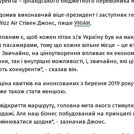
рента – ірландського бюджетного перевізника R
ідомив виконавчий віце-президент і заступник г
izz Air Стівен Джонс, пише
УНІАН
.
ловним є, щоб кожен літак з/в Україну був на ма
 пасажирами, тому що кожне вільне місце – це в
. Звичайно, на ціноутворення впливає як економ
ня, так і внутрішні можливості, і, звичайно, які ц
ь конкуренти", - сказав він.
ціна квитків на анонсованих з березня 2019 рок
оже також стати меншою.
 відкриття маршруту, головна мета якого стимул
родажі. Але наш бізнес побудований на принципі 
змінюватися щодня", - зазначив Джонс.