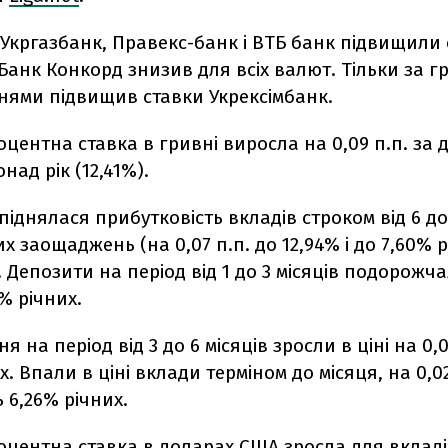
Укргазбанк, Правекс-банк і ВТБ банк підвищили 
 Банк Конкорд знизив для всіх валют. Тільки за 
ями підвищив ставки Укрексімбанк.
центна ставка в гривні виросла на 0,09 п.п. за
над рік (12,41%).
іднялася прибутковість вкладів строком від 6 до 1
х заощаджень (на 0,07 п.п. до 12,94% і до 7,60% 
. Депозити на період від 1 до 3 місяців подорожча
5% річних.
 на період від 3 до 6 місяців зросли в ціні на 0,0
х. Впали в ціні вклади терміном до місяця, на 0,02 
 6,26% річних.
оцентна ставка в доларах США зросла для вкладі