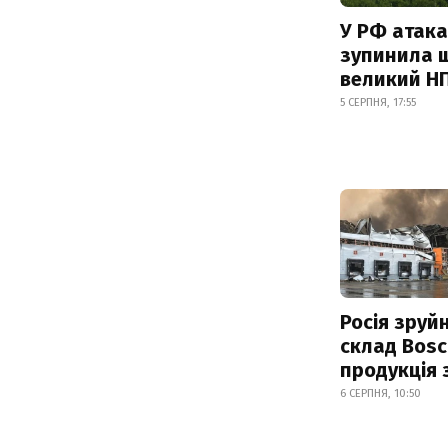
У РФ атака
зупинила 
великий Н
5 СЕРПНЯ, 17:55
Росія зруй
склад Bosc
продукція
6 СЕРПНЯ, 10:50