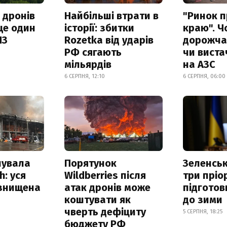
 дронів
Найбільші втрати в
"Ринок п
ще один
історії: збитки
краю". Ч
ПЗ
Rozetka від ударів
дорожчає
РФ сягають
чи виста
мільярдів
на АЗС
6 СЕРПНЯ, 12:10
6 СЕРПНЯ, 06:00
нувала
Порятунок
Зеленсь
h: уся
Wildberries після
три пріо
 знищена
атак дронів може
підготов
коштувати як
до зими
чверть дефіциту
5 СЕРПНЯ, 18:25
бюджету РФ