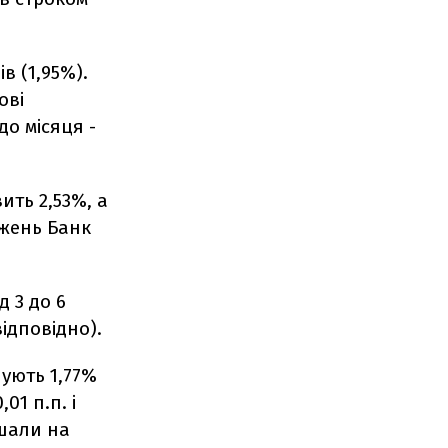
в (1,95%).
ові
о місяця -
ить 2,53%, а
джень Банк
д 3 до 6
 відповідно).
нують 1,77%
01 п.п. і
шали на