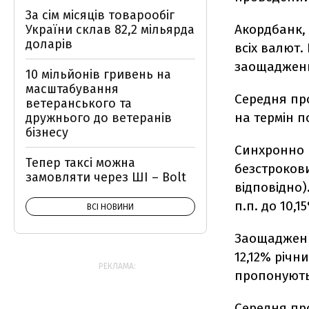
За сім місяців товарообіг
Акордбанк, 
України склав 82,2 мільярда
доларів
всіх валют.
заощадженн
10 мільйонів гривень на
масштабування
Середня про
ветеранського та
на термін по
дружнього до ветеранів
бізнесу
Синхронно п
Тепер таксі можна
безстрокови
замовляти через ШІ – Bolt
відповідно)
п.п. до 10,1
ВСІ НОВИНИ
Заощадження
12,12% річни
РЕКЛАМА:
пропонують
Середня пр