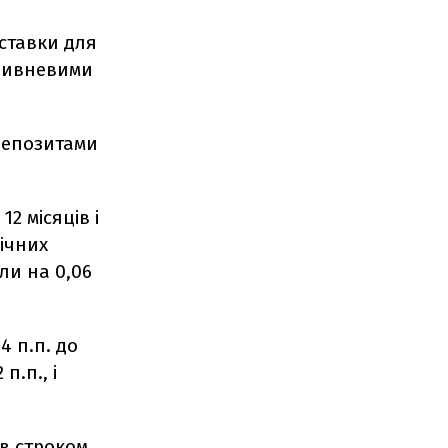
ставки для
гривневими
 депозитами
2 місяців і
річних
ли на 0,06
4 п.п. до
п.п., і
в строком