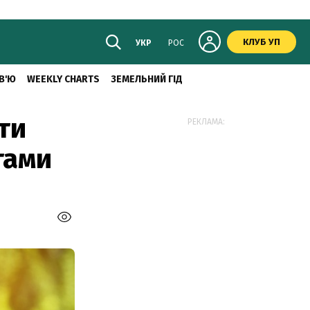
КЛУБ УП
УКР
РОС
В'Ю
WEEKLY CHARTS
ЗЕМЕЛЬНИЙ ГІД
ти
РЕКЛАМА:
тами