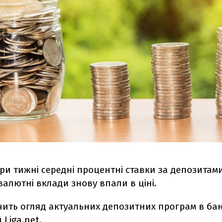
три тижні середні процентні ставки за депозитами
валютні вклади знову впали в ціні.
чить огляд актуальних депозитних програм в бан
й
Liga.net
.