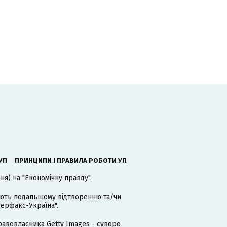
УП
ПРИНЦИПИ І ПРАВИЛА РОБОТИ УП
я) на "Економічну правду".
гають подальшому відтворенню та/чи
терфакс-Україна".
равовласника Getty Images - суворо