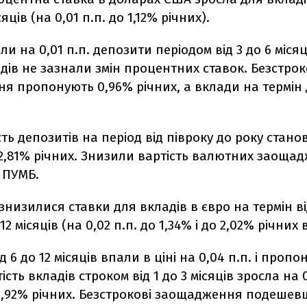
сяців (на 0,01 п.п. до 1,12% річних).
 на 0,01 п.п. депозити періодом від 3 до 6 місяці
дів не зазнали змін процентних ставок. Безстрок
 пропонують 0,96% річних, а вклади на термін д
ть депозитів на період від півроку до року станов
 2,81% річних. Знизили вартість валютних заоща
 ПУМБ.
низилися ставки для вкладів в євро на термін ві
д 12 місяців (на 0,02 п.п. до 1,34% і до 2,02% річних
 6 до 12 місяців впали в ціні на 0,04 п.п. і пропо
ість вкладів строком від 1 до 3 місяців зросла на 0,
0,92% річних. Безстрокові заощадження подешев