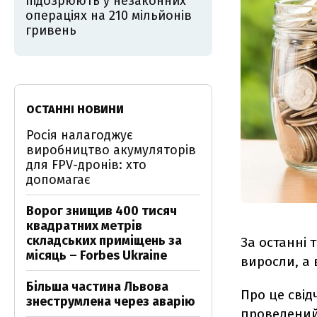
підозрюють у незаконних
операціях на 210 мільйонів
гривень
ОСТАННІ НОВИНИ
Росія налагоджує
виробництво акумуляторів
для FPV-дронів: хто
допомагає
Ворог знищив 400 тисяч
квадратних метрів
складських приміщень за
За останні 
місяць – Forbes Ukraine
виросли, а 
Більша частина Львова
Про це свід
знеструмлена через аварію
проведени