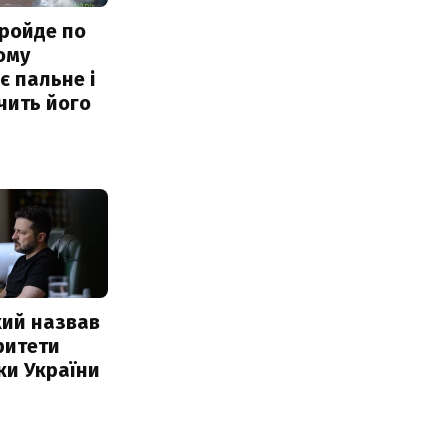
ройде по
ому
 пальне і
чить його
кий назвав
ритети
ки України