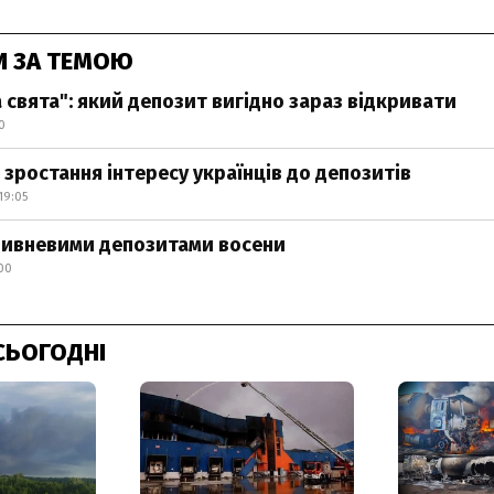
И ЗА ТЕМОЮ
 свята": який депозит вигідно зараз відкривати
0
 зростання інтересу українців до депозитів
19:05
ривневими депозитами восени
:00
СЬОГОДНІ