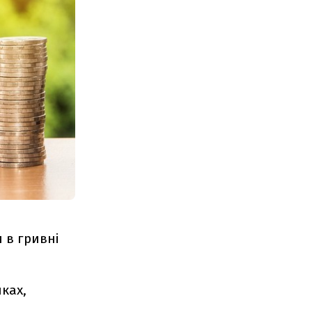
 в гривні
ках,