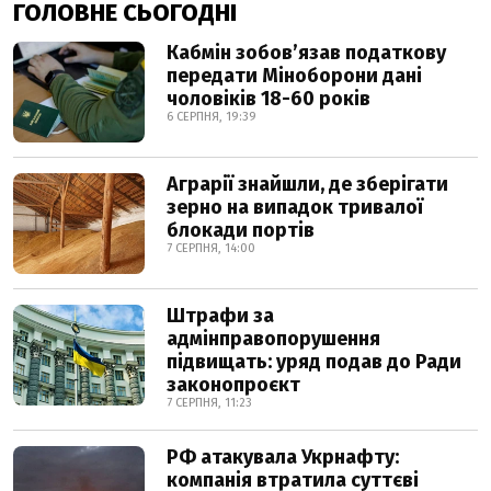
ГОЛОВНЕ СЬОГОДНІ
Кабмін зобовʼязав податкову
передати Міноборони дані
чоловіків 18-60 років
6 СЕРПНЯ, 19:39
Аграрії знайшли, де зберігати
зерно на випадок тривалої
блокади портів
7 СЕРПНЯ, 14:00
Штрафи за
адмінправопорушення
підвищать: уряд подав до Ради
законопроєкт
7 СЕРПНЯ, 11:23
РФ атакувала Укрнафту:
компанія втратила суттєві