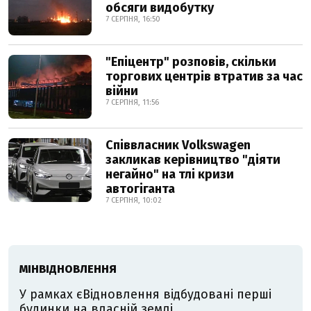
обсяги видобутку
7 СЕРПНЯ, 16:50
"Епіцентр" розповів, скільки
торгових центрів втратив за час
війни
7 СЕРПНЯ, 11:56
Співвласник Volkswagen
закликав керівництво "діяти
негайно" на тлі кризи
автогіганта
7 СЕРПНЯ, 10:02
МІНВІДНОВЛЕННЯ
У рамках єВідновлення відбудовані перші
будинки на власній землі