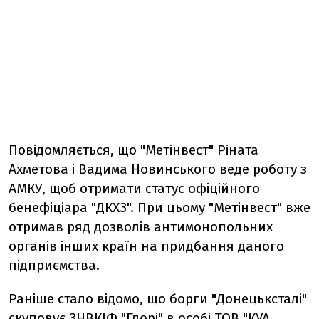
Повідомляється, що "Метінвест" Ріната
Ахметова і Вадима Новинського веде роботу з
АМКУ, щоб отримати статус офіційного
бенефіціара "ДКХЗ". При цьому "Метінвест" вже
отримав ряд дозволів антимонопольних
органів інших країн на придбання даного
підприємства.
Раніше стало відомо, що борги "Донецьксталі"
скуповує ЗНВКІФ "Глорі" в особі ТОВ "КУА