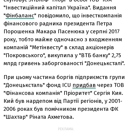
"Інвестиційний капітал Україна". Видання
"
Фінбаланс
" повідомило, що інвесткомпанія
фінансового радника президента Петра
Порошенка Макара Пасенюка у серпні 2017
року, тобто майже одночасно з входженням
компаній "Метінвесту" в склад акціонерів
"Покровського", викупила у "ВТБ банку" 2,75
млрд гривень заборгованості "Донецьксталі".
При цьому частина боргів підприємств групи
"Донецьксталь" фонд ICU
придбав
через ТОВ
"Фінансова компанія" Пріоритет" Сергія Кия.
Кий був нардепом від Партії регіонів, у 2001-
2006 роках був помічником президента ФК
"Шахтар" Ріната Ахметова.
РЕКЛАМА: