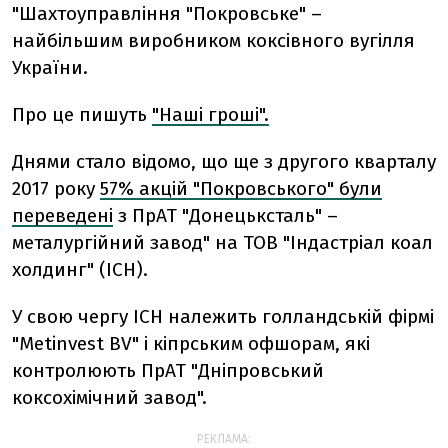
"Шахтоуправління "Покровське" –
найбільшим виробником коксівного вугілля
України.
Про це пишуть
"Наші гроші".
Днями стало відомо, що ще з другого кварталу
2017 року
57% акцій "Покровського" були
переведені
з ПрАТ "Донецьксталь" –
металургійний завод" на ТОВ "Індастріал коал
холдинг" (ICH).
У свою чергу ICH належить голландській фірмі
"Metinvest BV" і кіпрським офшорам, які
контролюють ПрАТ "Дніпровський
коксохімічний завод".
РЕКЛАМА: