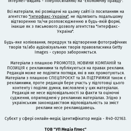
інтернет-видань - гіперпосилання) на "Економічну правду".
Всі матеріали, які розміщені на цьому сайті із посиланням на
агентство
"Інтерфакс-Україна"
, не підлягають подальшому
відтворенню та/чи розповсюдженню в будь-якій формі,
інакше як з письмового дозволу агентства "Інтерфакс-
Україна".
Будь-яке копіювання, передрук та відтворення фотографічних
творів та/або аудіовізуальних творів правовласника Getty
Images - суворо забороняється.
Матеріали з плашкою PROMOTED, НОВИНИ КОМПАНІЙ та
ПОЗИЦІЯ є рекламними та публікуються на правах реклами.
Редакція може не поділяти погляди, які в них промотуються.
Матеріали з плашкою СПЕЦПРОЄКТ та ЗА ПІДТРИМКИ також є
рекламними, проте редакція бере участь у підготовці цього
контенту і поділяє думки, висловлені у цих матеріалах.
Редакція не несе відповідальності за факти та оціночні
судження, оприлюднені у рекламних матеріалах. Згідно з
українським законодавством відповідальність за зміст
реклами несе рекламодавець.
Cубєкт у сфері онлайн-медіа; ідентифікатор медіа - R40-02163.
ТОВ "УП Медіа Плюс"