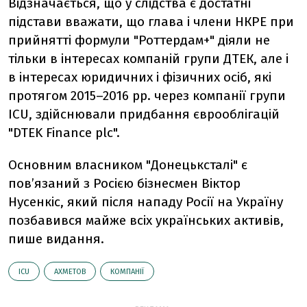
Відзначається, що у слідства є достатні
підстави вважати, що глава і члени НКРЕ при
прийнятті формули "Роттердам+" діяли не
тільки в інтересах компаній групи ДТЕК, але і
в інтересах юридичних і фізичних осіб, які
протягом 2015–2016 рр. через компанії групи
ICU, здійснювали придбання єврооблігацій
"DTEK Finance plc".
Основним власником "Донецьксталі" є
пов’язаний з Росією бізнесмен Віктор
Нусенкіс, який після нападу Росії на Україну
позбавився майже всіх українських активів,
пише видання.
ICU
АХМЕТОВ
КОМПАНІЇ