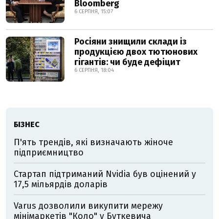
Bloomberg
6 СЕРПНЯ, 15:07
Росіяни знищили склади із
продукцією двох тютюнових
гігантів: чи буде дефіцит
6 СЕРПНЯ, 18:04
БІЗНЕС
П'ять трендів, які визначають жіноче
підприємництво
Стартап підтриманий Nvidia був оцінений у
17,5 мільярдів доларів
Varus дозволили викупити мережу
мінімаркетів "Коло" у Буткевича