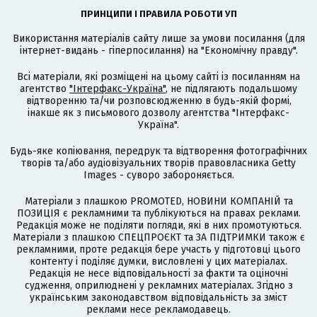
ПРИНЦИПИ І ПРАВИЛА РОБОТИ УП
Використання матеріалів сайту лише за умови посилання (для
інтернет-видань - гіперпосилання) на "Економічну правду".
Всі матеріали, які розміщені на цьому сайті із посиланням на
агентство
"Інтерфакс-Україна"
, не підлягають подальшому
відтворенню та/чи розповсюдженню в будь-якій формі,
інакше як з письмового дозволу агентства "Інтерфакс-
Україна".
Будь-яке копіювання, передрук та відтворення фотографічних
творів та/або аудіовізуальних творів правовласника Getty
Images - суворо забороняється.
Матеріали з плашкою PROMOTED, НОВИНИ КОМПАНІЙ та
ПОЗИЦІЯ є рекламними та публікуються на правах реклами.
Редакція може не поділяти погляди, які в них промотуються.
Матеріали з плашкою СПЕЦПРОЄКТ та ЗА ПІДТРИМКИ також є
рекламними, проте редакція бере участь у підготовці цього
контенту і поділяє думки, висловлені у цих матеріалах.
Редакція не несе відповідальності за факти та оціночні
судження, оприлюднені у рекламних матеріалах. Згідно з
українським законодавством відповідальність за зміст
реклами несе рекламодавець.