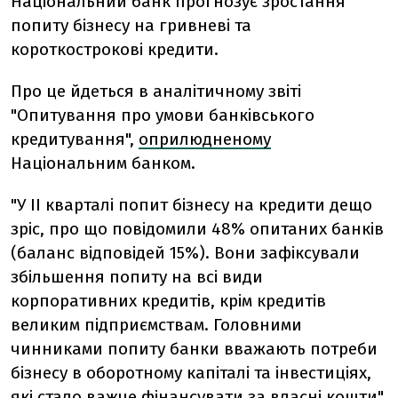
Національний банк прогнозує зростання
попиту бізнесу на гривневі та
короткострокові кредити.
Про це йдеться в аналітичному звіті
"Опитування про умови банківського
кредитування",
оприлюдненому
Національним банком.
"У ІІ кварталі попит бізнесу на кредити дещо
зріс, про що повідомили 48% опитаних банків
(баланс відповідей 15%). Вони зафіксували
збільшення попиту на всі види
корпоративних кредитів, крім кредитів
великим підприємствам. Головними
чинниками попиту банки вважають потреби
бізнесу в оборотному капіталі та інвестиціях,
які стало важче фінансувати за власні кошти",