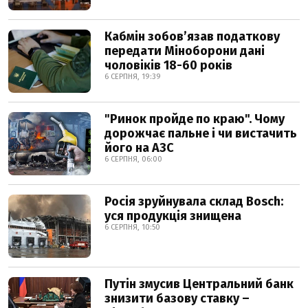
Кабмін зобовʼязав податкову
передати Міноборони дані
чоловіків 18-60 років
6 СЕРПНЯ, 19:39
"Ринок пройде по краю". Чому
дорожчає пальне і чи вистачить
його на АЗС
6 СЕРПНЯ, 06:00
Росія зруйнувала склад Bosch:
уся продукція знищена
6 СЕРПНЯ, 10:50
Путін змусив Центральний банк
знизити базову ставку –