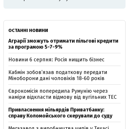
ОСТАННІ НОВИНИ
Аграрії зможуть отримати пільгові кредити
за програмою 5-7-9%
Новини 6 серпня: Росія нищить бізнес
Кабмін зобовʼязав податкову передати
Міноборони дані чоловіків 18-60 років
Єврокомісія попередила Румунію через
наміри відкласти відмову від вугільних ТЕС
Привласнення мільярдів Приватбанку:
справу Коломойського скерували до суду
Мегазавод з виробництва чипів у Техасі