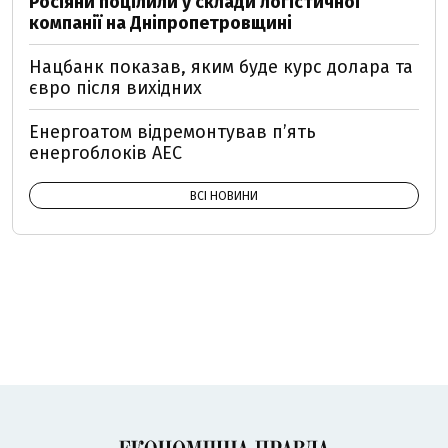
Росіяни поцілили у склади логістичної
компанії на Дніпропетровщині
Нацбанк показав, яким буде курс долара та
євро після вихідних
Енергоатом відремонтував п’ять
енергоблоків АЕС
ВСІ НОВИНИ