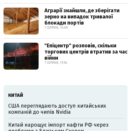
Аграрії знайшли, де зберігати
зерно на випадок тривалої
блокади портів
7 СЕРПНЯ, 14:00
"Епіцентр" розповів, скільки
торгових центрів втратив за час
війни
7 СЕРПНЯ, 11:56
КИТАЙ
США переглядають доступ китайських
компаній до чипів Nvidia
Китай нарощує імпорт нафти РФ через
проблеми з Близьким Сходом