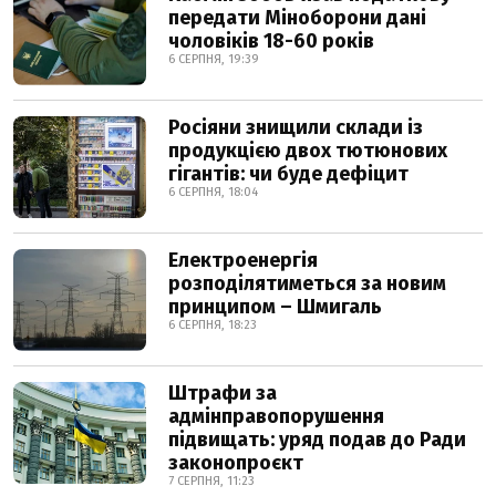
передати Міноборони дані
чоловіків 18-60 років
6 СЕРПНЯ, 19:39
Росіяни знищили склади із
продукцією двох тютюнових
гігантів: чи буде дефіцит
6 СЕРПНЯ, 18:04
Електроенергія
розподілятиметься за новим
принципом – Шмигаль
6 СЕРПНЯ, 18:23
Штрафи за
адмінправопорушення
підвищать: уряд подав до Ради
законопроєкт
7 СЕРПНЯ, 11:23