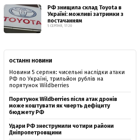
РФ знищила склад Toyota в
Україні: можливі затримки з
постачанням
5 СЕРПНЯ, 17:20
ОСТАННІ НОВИНИ
Новини 5 серпня: чисельні наслідки атаки
РФ по Україні, трильйон рублів на
порятунок Wildberries
Порятунок Wildberries після атак дронів
може коштувати як чверть дефіциту
бюджету РФ
Удари РФ знеструмили чотири райони
Дніпропетровщини