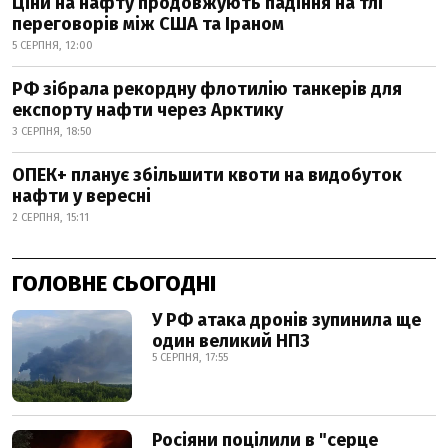
Ціни на нафту продовжують падіння на тлі
переговорів між США та Іраном
5 СЕРПНЯ, 12:00
РФ зібрала рекордну флотилію танкерів для
експорту нафти через Арктику
3 СЕРПНЯ, 18:50
ОПЕК+ планує збільшити квоти на видобуток
нафти у вересні
2 СЕРПНЯ, 15:11
ГОЛОВНЕ СЬОГОДНІ
У РФ атака дронів зупинила ще
один великий НПЗ
5 СЕРПНЯ, 17:55
Росіяни поцілили в "серце