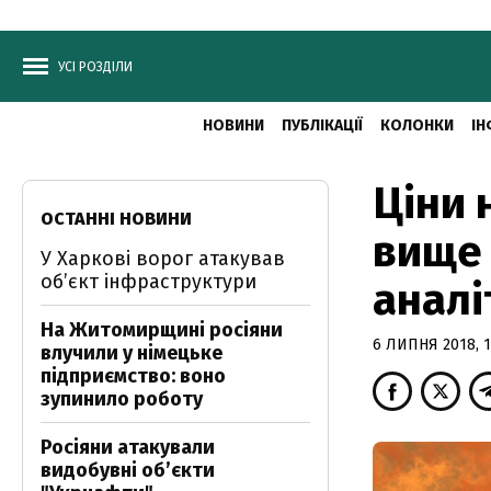
УСІ РОЗДІЛИ
НОВИНИ
ПУБЛІКАЦІЇ
КОЛОНКИ
ІН
Ціни 
ОСТАННІ НОВИНИ
вище 
У Харкові ворог атакував
обʼєкт інфраструктури
аналі
На Житомирщині росіяни
6 ЛИПНЯ 2018, 1
влучили у німецьке
підприємство: воно
зупинило роботу
Росіяни атакували
видобувні обʼєкти