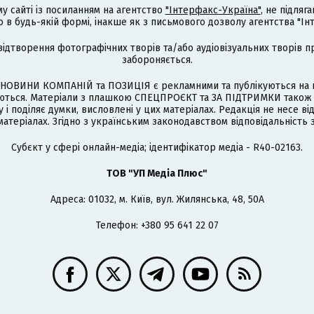
му сайті із посиланням на агентство
"Інтерфакс-Україна"
, не підля
 будь-якій формі, інакше як з письмового дозволу агентства "Ін
відтворення фотографічних творів та/або аудіовізуальних творів п
забороняється.
НОВИНИ КОМПАНІЙ та ПОЗИЦІЯ є рекламними та публікуються на п
туються. Матеріали з плашкою СПЕЦПРОЄКТ та ЗА ПІДТРИМКИ також
 і поділяє думки, висловлені у цих матеріалах. Редакція не несе ві
атеріалах. Згідно з українським законодавством відповідальність 
Cубєкт у сфері онлайн-медіа; ідентифікатор медіа - R40-02163.
ТОВ "УП Медіа Плюс"
Адреса: 01032, м. Київ, вул. Жилянська, 48, 50А
Телефон: +380 95 641 22 07