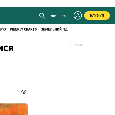
КЛУБ УП
УКР
РОС
В'Ю
WEEKLY CHARTS
ЗЕМЕЛЬНИЙ ГІД
ися
РЕКЛАМА: