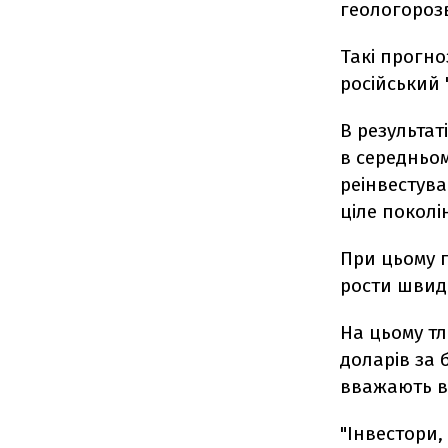
геологорозв
Такі прогно
російський 
В результа
в середньом
реінвестува
ціле поколі
При цьому 
рости швидк
На цьому тл
доларів за 
вважають в 
"Інвестори,