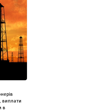
онерів
, виплати
м в