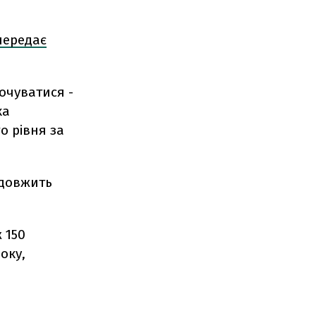
передає
очуватися -
ка
о рівня за
одовжить
 150
оку,