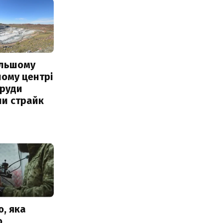
ільшому
ому центрі
 руди
ли страйк
, яка
о