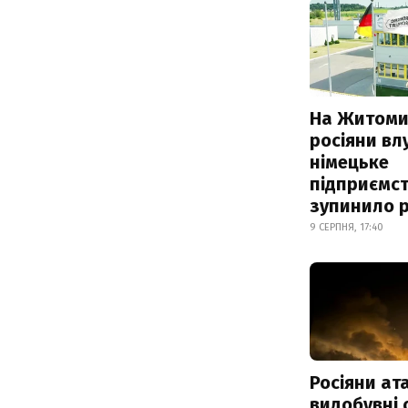
На Житоми
росіяни вл
німецьке
підприємст
зупинило 
9 СЕРПНЯ, 17:40
Росіяни ат
видобувні 