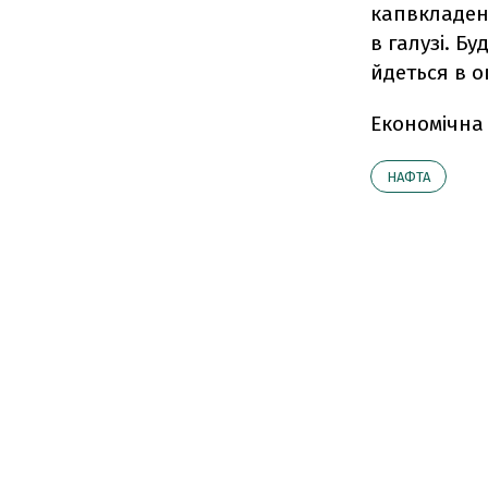
капвкладенн
в галузі. Б
йдеться в о
Економічна
НАФТА