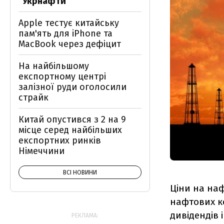
"Укрнафти"
Apple тестує китайську
пам'ять для iPhone та
MacBook через дефіцит
На найбільшому
експортному центрі
залізної руди оголосили
страйк
Китай опустився з 2 на 9
місце серед найбільших
експортних ринків
Німеччини
ВСІ НОВИНИ
Ціни на наф
нафтових к
дивідендів 
РЕКЛАМА: