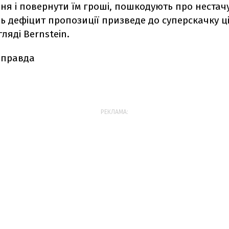
я і повернути їм гроші, пошкодують про нестачу
удь дефіцит пропозиції призведе до суперскачку цін
гляді Bernstein.
 правда
РЕКЛАМА: