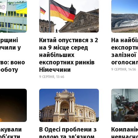
рщині
Китай опустився з 2
На найб
учили у
на 9 місце серед
експортн
найбільших
залізної
во: воно
експортних ринків
оголоси
роботу
Німеччини
9 СЕРПНЯ, 14:56
9 СЕРПНЯ, 13:46
акували
В Одесі проблеми з
Компанію
обʼєкти
водою та звʼязком
невчасн