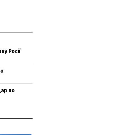
ку Росії
ію
дар по