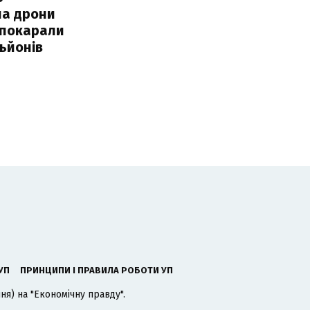
ла дрони
 покарали
льйонів
УП
ПРИНЦИПИ І ПРАВИЛА РОБОТИ УП
я) на "Економічну правду".