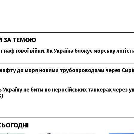
И ЗА ТЕМОЮ
 нафтової війни. Як Україна блокує морську логісти
 нафту до моря новими трубопроводами через Сир
 Україну не бити по неросійських танкерах через у
SJ
СЬОГОДНІ