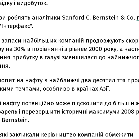
ідку і видобуток.
зи роблять аналітики Sanford C. Bernstein & Co,
"Інтерфакс".
ті запаси найбільших компаній продовжують скор
у на 30% в порівнянні з рівнем 2000 року, а част
ння прибутку в галузі зменшилася до найнижчог
ння.
попит на нафту в найближчі два десятиліття пр
ими темпами, особливо в країнах Азії.
і нафту потенційно може підскочити до більш ніж
барель і перевершити історичні максимуми 2008 р
Bernstein.
 які закликали керівництво компаній обмежити