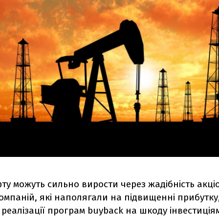
ту можуть сильно вирости через жадібність акці
омпаній, які наполягали на підвищенні прибутку
і реалізації програм buyback на шкоду інвестиція