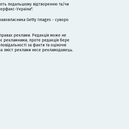
гають подальшому відтворенню та/чи
терфакс-Україна".
равовласника Getty Images - суворо
равах реклами. Редакція може не
 є рекламними, проте редакція бере
дповідальності за факти та оціночні
за зміст реклами несе рекламодавець.