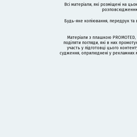
Всі матеріали, які розміщені на цьо
розповсюдженню в
Будь-яке копіювання, передрук та 
Матеріали з плашкою PROMOTED, 
поділяти погляди, які в них промо
участь у підготовці цього контенту
судження, оприлюднені у рекламних м