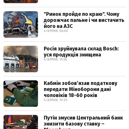
"Ринок пройде по краю". Чому
дорожчає пальне і чи вистачить
його на АЗС
6 СЕРПНЯ, 06:00
Росія зруйнувала склад Bosch:
уся продукція знищена
6 СЕРПНЯ, 10:50
Кабмін зобовʼязав податкову
передати Міноборони дані
чоловіків 18-60 років
6 СЕРПНЯ, 19:39
Путін змусив Центральний банк
знизити базову ставку –