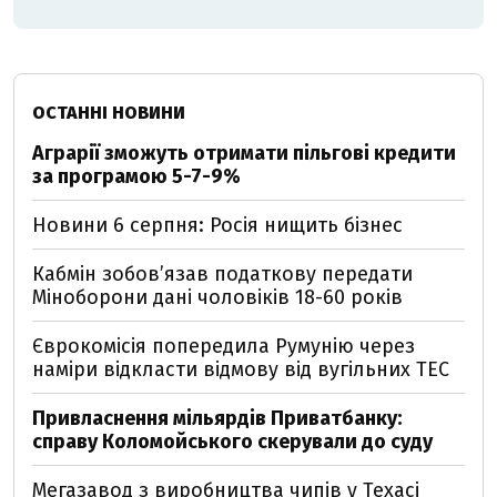
ОСТАННІ НОВИНИ
Аграрії зможуть отримати пільгові кредити
за програмою 5-7-9%
Новини 6 серпня: Росія нищить бізнес
Кабмін зобовʼязав податкову передати
Міноборони дані чоловіків 18-60 років
Єврокомісія попередила Румунію через
наміри відкласти відмову від вугільних ТЕС
Привласнення мільярдів Приватбанку:
справу Коломойського скерували до суду
Мегазавод з виробництва чипів у Техасі