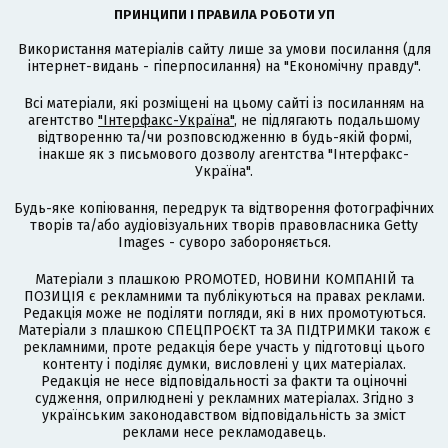
ПРИНЦИПИ І ПРАВИЛА РОБОТИ УП
Використання матеріалів сайту лише за умови посилання (для
інтернет-видань - гіперпосилання) на "Економічну правду".
Всі матеріали, які розміщені на цьому сайті із посиланням на
агентство
"Інтерфакс-Україна"
, не підлягають подальшому
відтворенню та/чи розповсюдженню в будь-якій формі,
інакше як з письмового дозволу агентства "Інтерфакс-
Україна".
Будь-яке копіювання, передрук та відтворення фотографічних
творів та/або аудіовізуальних творів правовласника Getty
Images - суворо забороняється.
Матеріали з плашкою PROMOTED, НОВИНИ КОМПАНІЙ та
ПОЗИЦІЯ є рекламними та публікуються на правах реклами.
Редакція може не поділяти погляди, які в них промотуються.
Матеріали з плашкою СПЕЦПРОЄКТ та ЗА ПІДТРИМКИ також є
рекламними, проте редакція бере участь у підготовці цього
контенту і поділяє думки, висловлені у цих матеріалах.
Редакція не несе відповідальності за факти та оціночні
судження, оприлюднені у рекламних матеріалах. Згідно з
українським законодавством відповідальність за зміст
реклами несе рекламодавець.