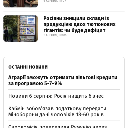
6 СЕРПНЯ, 15:07
Росіяни знищили склади із
продукцією двох тютюнових
гігантів: чи буде дефіцит
6 СЕРПНЯ, 18:04
ОСТАННІ НОВИНИ
Аграрії зможуть отримати пільгові кредити
за програмою 5-7-9%
Новини 6 серпня: Росія нищить бізнес
Кабмін зобовʼязав податкову передати
Міноборони дані чоловіків 18-60 років
Єврокомісія попередила Румунію через