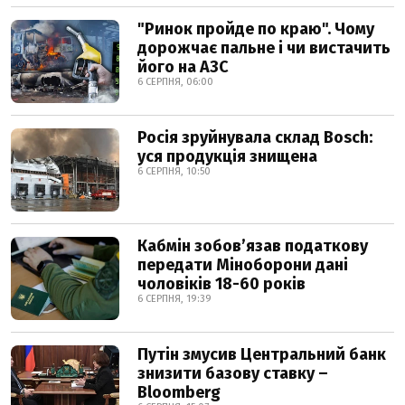
"Ринок пройде по краю". Чому
дорожчає пальне і чи вистачить
його на АЗС
6 СЕРПНЯ, 06:00
Росія зруйнувала склад Bosch:
уся продукція знищена
6 СЕРПНЯ, 10:50
Кабмін зобовʼязав податкову
передати Міноборони дані
чоловіків 18-60 років
6 СЕРПНЯ, 19:39
Путін змусив Центральний банк
знизити базову ставку –
Bloomberg