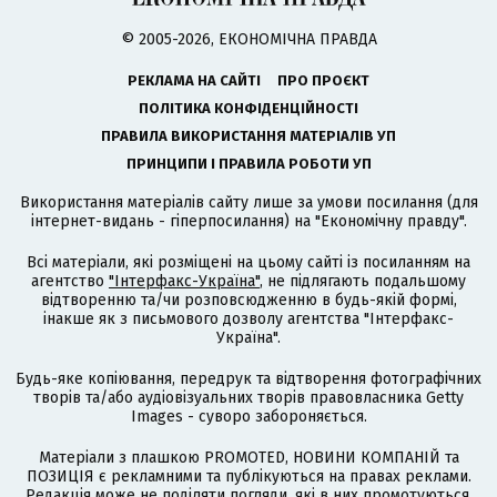
© 2005-2026, ЕКОНОМІЧНА ПРАВДА
РЕКЛАМА НА САЙТІ
ПРО ПРОЄКТ
ПОЛІТИКА КОНФІДЕНЦІЙНОСТІ
ПРАВИЛА ВИКОРИСТАННЯ МАТЕРІАЛІВ УП
ПРИНЦИПИ І ПРАВИЛА РОБОТИ УП
Використання матеріалів сайту лише за умови посилання (для
інтернет-видань - гіперпосилання) на "Економічну правду".
Всі матеріали, які розміщені на цьому сайті із посиланням на
агентство
"Інтерфакс-Україна"
, не підлягають подальшому
відтворенню та/чи розповсюдженню в будь-якій формі,
інакше як з письмового дозволу агентства "Інтерфакс-
Україна".
Будь-яке копіювання, передрук та відтворення фотографічних
творів та/або аудіовізуальних творів правовласника Getty
Images - суворо забороняється.
Матеріали з плашкою PROMOTED, НОВИНИ КОМПАНІЙ та
ПОЗИЦІЯ є рекламними та публікуються на правах реклами.
Редакція може не поділяти погляди, які в них промотуються.