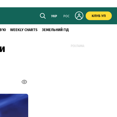
КЛУБ УП
УКР
РОС
В'Ю
WEEKLY CHARTS
ЗЕМЕЛЬНИЙ ГІД
ти
РЕКЛАМА: