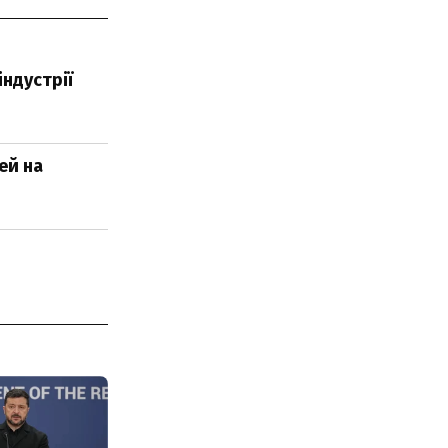
індустрії
ей на