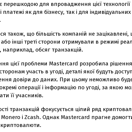
є перешкодою для впровадження цієї технології
 платежі як для бізнесу, так і для індивідуальних
.
ся також, що більшість компаній не зацікавлені,
або інші треті сторони отримували в режимі реа
як, наприклад, обсяг транзакцій.
ння цієї проблеми Mastercard розробила рішення
сторонам участь в угоді, деталі якої будуть досту
ення довіри до даних. При цьому неможливо буд
окремі операції і інформацію по угоді, за якою м
ати її учасників.
сті транзакцій фокусується цілий ряд криптовал
Мonero і Zcash. Однак Mastercard прагне домогт
у криптовалюти.