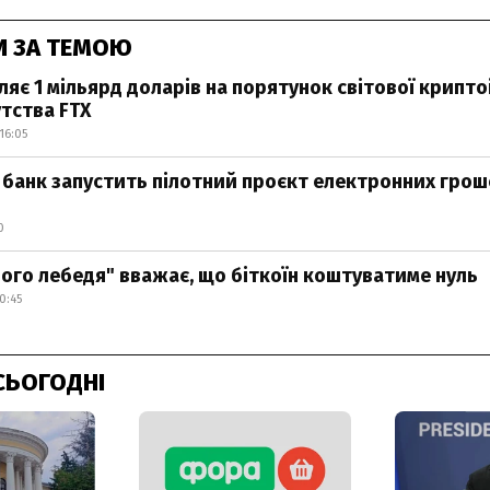
И ЗА ТЕМОЮ
ляє 1 мільярд доларів на порятунок світової крипто
утства FTX
16:05
 банк запустить пілотний проєкт електронних грош
0
ого лебедя" вважає, що біткоїн коштуватиме нуль
0:45
СЬОГОДНІ