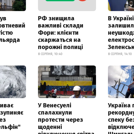
ув
РФ знищила
В Україні
овтневий
важливі склади
залишил
істю
Фори: клієнти
неушкод
ільярда
скаржаться на
електрос
порожні полиці
Зеленсь
8 СЕРПНЯ, 10:40
8 СЕРПНЯ, 14:10
риває
У Венесуелі
Україна
 зупиняє
спалахнули
рекордн
ез
протести через
спеку бе
ельфін"
щоденні
відключе