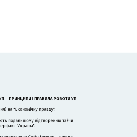
ь
УП
ПРИНЦИПИ І ПРАВИЛА РОБОТИ УП
я) на "Економічну правду".
гають подальшому відтворенню та/чи
терфакс-Україна".