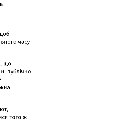
 в
 щоб
льного часу
, що
пні публічно
е
ожна
ют,
ися того ж