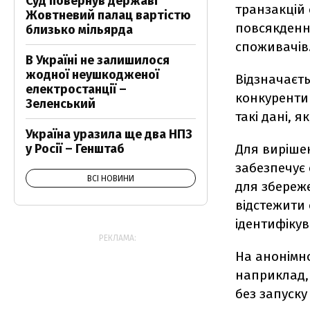
Суд повернув державі
транзакцій 
Жовтневий палац вартістю
повсякденні
близько мільярда
споживачів
В Україні не залишилося
жодної неушкодженої
Відзначаєть
електростанції –
конкуренти 
Зеленський
такі дані, 
Україна уразила ще два НПЗ
у Росії – Генштаб
Для виріше
забезпечує 
ВСІ НОВИНИ
для збереж
відстежити 
ідентифікув
РЕКЛАМА:
На анонімно
наприклад, 
без запуск