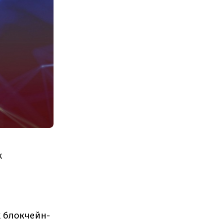
х
х блокчейн-