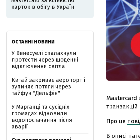
Mastercard за кількістю
карток в обігу в Україні
ОСТАННІ НОВИНИ
У Венесуелі спалахнули
протести через щоденні
відключення світла
Китай закриває аеропорт і
зупиняє потяги через
тайфун "Дельфін"
Mastercard
транзакцій
У Марганці та сусідніх
громадах відновили
водопостачання після
Про це
пов
аварії
В описі па