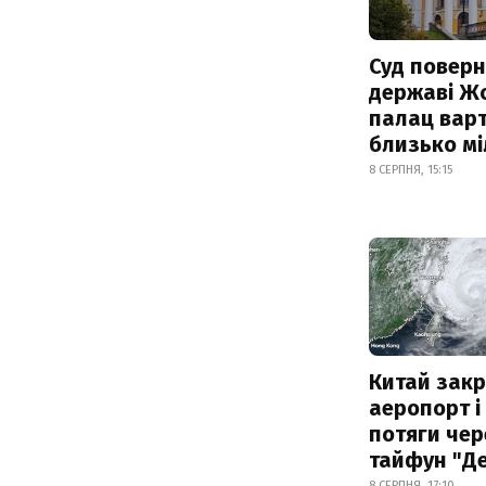
Суд поверн
державі Ж
палац варт
близько м
8 СЕРПНЯ, 15:15
Китай зак
аеропорт і
потяги чер
тайфун "Д
8 СЕРПНЯ, 17:10