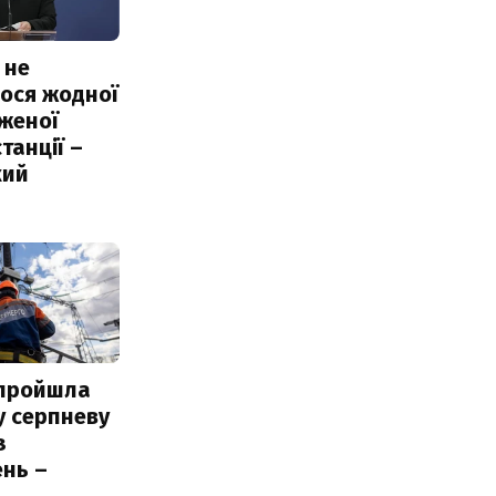
 не
ося жодної
женої
танції –
кий
 пройшла
у серпневу
з
нь –