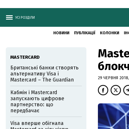
УСІ РОЗДІЛИ
НОВИНИ
ПУБЛІКАЦІЇ
КОЛОНКИ
ІН
Maste
MASTERCARD
блокч
Британські банки створять
альтернативу Visa і
29 ЧЕРВНЯ 2018,
Mastercard – The Guardian
Кабмін і Mastercard
запускають цифрове
партнерство: що
передбачає
Visa вперше обігнала