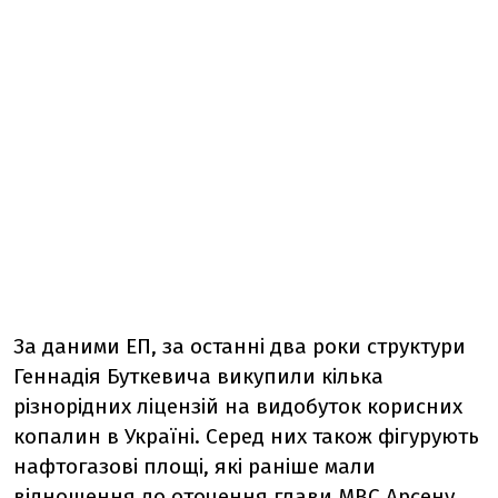
За даними ЕП, за останні два роки структури
Геннадія Буткевича викупили кілька
різнорідних ліцензій на видобуток корисних
копалин в Україні. Серед них також фігурують
нафтогазові площі, які раніше мали
відношення до оточення глави МВС Арсену