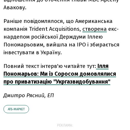
Авакову.
Раніше повідомлялося, що
Американська
компанія Trident Acquisitions,
створена
екс-
нардепом російської Держдуми Іллею
Пономарьовим, вийшла на IPO і збирається
інвестувати в Україну.
Повний текст інтерв'ю читайте тут:
Ілля
Пономарьов: Ми із Соросом домовлялися
про приватизацію "Укргазвидобування"
Дмитро Рясний, ЕП
АТБ-МАРКЕТ
РЕКЛАМА: