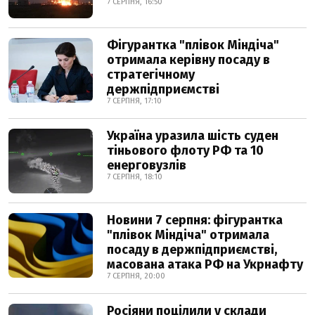
7 СЕРПНЯ, 16:50
Фігурантка "плівок Міндіча"
отримала керівну посаду в
стратегічному
держпідприємстві
7 СЕРПНЯ, 17:10
Україна уразила шість суден
тіньового флоту РФ та 10
енерговузлів
7 СЕРПНЯ, 18:10
Новини 7 серпня: фігурантка
"плівок Міндіча" отримала
посаду в держпідприємстві,
масована атака РФ на Укрнафту
7 СЕРПНЯ, 20:00
Росіяни поцілили у склади