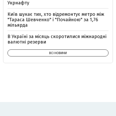
Укрнафту
Київ шукає тих, хто відремонтує метро між
"Тараса Шевченко" і "Почайною" за 1,76
мільярда
В Україні за місяць скоротилися міжнародні
валютні резерви
ВСІ НОВИНИ