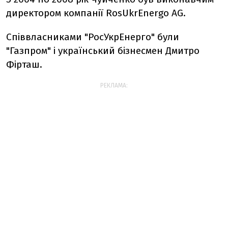
директором компанії RosUkrEnergo AG.
Співвласниками "РосУкрЕнерго" були
"Газпром" і український бізнесмен Дмитро
Фірташ.
РЕКЛАМА: