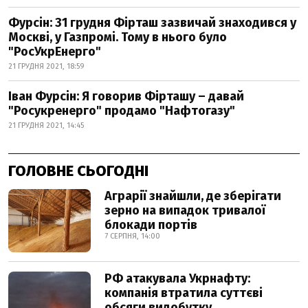
Фурсін: 31 грудня Фірташ зазвичай знаходився у
Москві, у Газпромі. Тому в нього було
"РосУкрЕнерго"
21 ГРУДНЯ 2021, 18:59
Іван Фурсін: Я говорив Фірташу – давай
"Росукренерго" продамо "Нафтогазу"
21 ГРУДНЯ 2021, 14:45
ГОЛОВНЕ СЬОГОДНІ
Аграрії знайшли, де зберігати
зерно на випадок тривалої
блокади портів
7 СЕРПНЯ, 14:00
РФ атакувала Укрнафту:
компанія втратила суттєві
обсяги видобутку