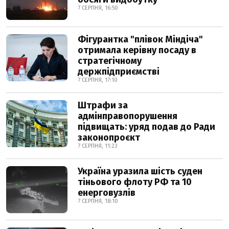
7 СЕРПНЯ, 16:50
Фігурантка "плівок Міндіча"
отримала керівну посаду в
стратегічному
держпідприємстві
7 СЕРПНЯ, 17:10
Штрафи за
адмінправопорушення
підвищать: уряд подав до Ради
законопроєкт
7 СЕРПНЯ, 11:23
Україна уразила шість суден
тіньового флоту РФ та 10
енерговузлів
7 СЕРПНЯ, 18:10