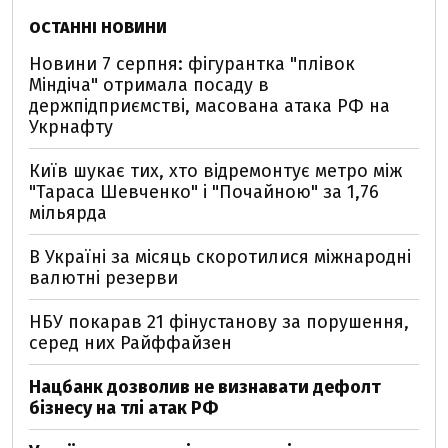
ОСТАННІ НОВИНИ
Новини 7 серпня: фігурантка "плівок
Міндіча" отримала посаду в
держпідприємстві, масована атака РФ на
Укрнафту
Київ шукає тих, хто відремонтує метро між
"Тараса Шевченко" і "Почайною" за 1,76
мільярда
В Україні за місяць скоротилися міжнародні
валютні резерви
НБУ покарав 21 фінустанову за порушення,
серед них Райффайзен
Нацбанк дозволив не визнавати дефолт
бізнесу на тлі атак РФ