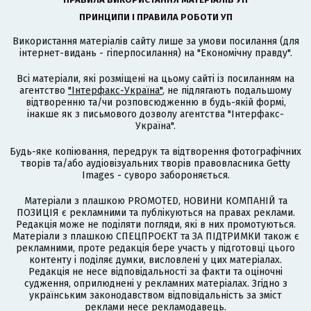
ПРИНЦИПИ І ПРАВИЛА РОБОТИ УП
Використання матеріалів сайту лише за умови посилання (для
інтернет-видань - гіперпосилання) на "Економічну правду".
Всі матеріали, які розміщені на цьому сайті із посиланням на
агентство
"Інтерфакс-Україна"
, не підлягають подальшому
відтворенню та/чи розповсюдженню в будь-якій формі,
інакше як з письмового дозволу агентства "Інтерфакс-
Україна".
Будь-яке копіювання, передрук та відтворення фотографічних
творів та/або аудіовізуальних творів правовласника Getty
Images - суворо забороняється.
Матеріали з плашкою PROMOTED, НОВИНИ КОМПАНІЙ та
ПОЗИЦІЯ є рекламними та публікуються на правах реклами.
Редакція може не поділяти погляди, які в них промотуються.
Матеріали з плашкою СПЕЦПРОЄКТ та ЗА ПІДТРИМКИ також є
рекламними, проте редакція бере участь у підготовці цього
контенту і поділяє думки, висловлені у цих матеріалах.
Редакція не несе відповідальності за факти та оціночні
судження, оприлюднені у рекламних матеріалах. Згідно з
українським законодавством відповідальність за зміст
реклами несе рекламодавець.