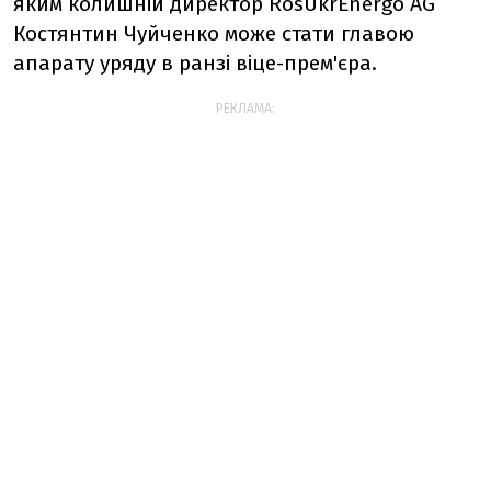
яким колишній директор RosUkrEnergo AG
Костянтин Чуйченко може стати главою
апарату уряду в ранзі віце-прем'єра.
РЕКЛАМА: