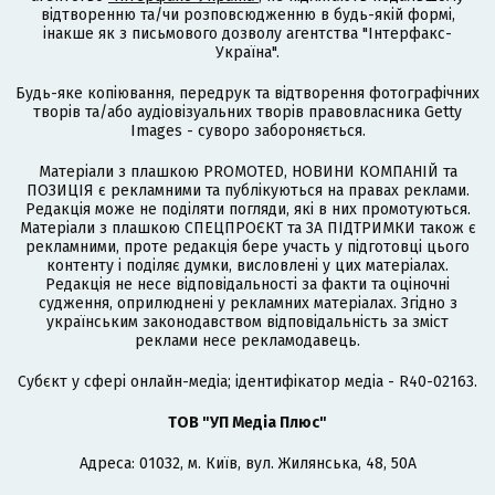
відтворенню та/чи розповсюдженню в будь-якій формі,
інакше як з письмового дозволу агентства "Інтерфакс-
Україна".
Будь-яке копіювання, передрук та відтворення фотографічних
творів та/або аудіовізуальних творів правовласника Getty
Images - суворо забороняється.
Матеріали з плашкою PROMOTED, НОВИНИ КОМПАНІЙ та
ПОЗИЦІЯ є рекламними та публікуються на правах реклами.
Редакція може не поділяти погляди, які в них промотуються.
Матеріали з плашкою СПЕЦПРОЄКТ та ЗА ПІДТРИМКИ також є
рекламними, проте редакція бере участь у підготовці цього
контенту і поділяє думки, висловлені у цих матеріалах.
Редакція не несе відповідальності за факти та оціночні
судження, оприлюднені у рекламних матеріалах. Згідно з
українським законодавством відповідальність за зміст
реклами несе рекламодавець.
Cубєкт у сфері онлайн-медіа; ідентифікатор медіа - R40-02163.
ТОВ "УП Медіа Плюс"
Адреса: 01032, м. Київ, вул. Жилянська, 48, 50А