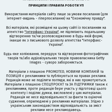
ПРИНЦИПИ І ПРАВИЛА РОБОТИ УП
Використання матеріалів сайту лише за умови посилання (для
інтернет-видань - гіперпосилання) на "Економічну правду".
Всі матеріали, які розміщені на цьому сайті із посиланням на
агентство
"Інтерфакс-Україна"
, не підлягають подальшому
відтворенню та/чи розповсюдженню в будь-якій формі,
інакше як з письмового дозволу агентства "Інтерфакс-
Україна".
Будь-яке копіювання, передрук та відтворення фотографічних
творів та/або аудіовізуальних творів правовласника Getty
Images - суворо забороняється.
Матеріали з плашкою PROMOTED, НОВИНИ КОМПАНІЙ та
ПОЗИЦІЯ є рекламними та публікуються на правах реклами.
Редакція може не поділяти погляди, які в них промотуються.
Матеріали з плашкою СПЕЦПРОЄКТ та ЗА ПІДТРИМКИ також є
рекламними, проте редакція бере участь у підготовці цього
контенту і поділяє думки, висловлені у цих матеріалах.
Редакція не несе відповідальності за факти та оціночні
судження, оприлюднені у рекламних матеріалах. Згідно з
українським законодавством відповідальність за зміст
реклами несе рекламодавець.