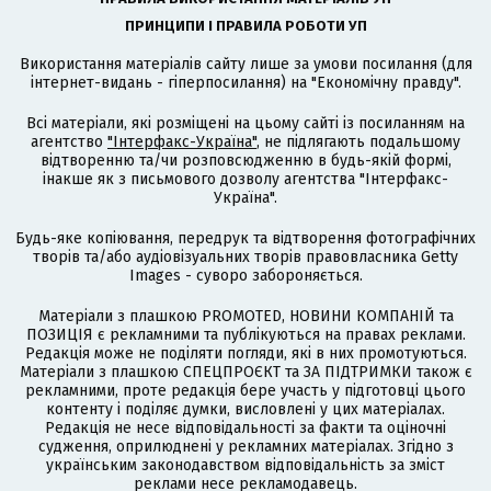
ПРИНЦИПИ І ПРАВИЛА РОБОТИ УП
Використання матеріалів сайту лише за умови посилання (для
інтернет-видань - гіперпосилання) на "Економічну правду".
Всі матеріали, які розміщені на цьому сайті із посиланням на
агентство
"Інтерфакс-Україна"
, не підлягають подальшому
відтворенню та/чи розповсюдженню в будь-якій формі,
інакше як з письмового дозволу агентства "Інтерфакс-
Україна".
Будь-яке копіювання, передрук та відтворення фотографічних
творів та/або аудіовізуальних творів правовласника Getty
Images - суворо забороняється.
Матеріали з плашкою PROMOTED, НОВИНИ КОМПАНІЙ та
ПОЗИЦІЯ є рекламними та публікуються на правах реклами.
Редакція може не поділяти погляди, які в них промотуються.
Матеріали з плашкою СПЕЦПРОЄКТ та ЗА ПІДТРИМКИ також є
рекламними, проте редакція бере участь у підготовці цього
контенту і поділяє думки, висловлені у цих матеріалах.
Редакція не несе відповідальності за факти та оціночні
судження, оприлюднені у рекламних матеріалах. Згідно з
українським законодавством відповідальність за зміст
реклами несе рекламодавець.