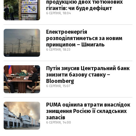
продукцією двох тютюнових
гігантів: чи буде дефіцит
6 СЕРПНЯ, 18:04
Електроенергія
розподілятиметься за новим
принципом – Шмигаль
6 СЕРПНЯ, 18:23
Путін змусив Центральний банк
знизити базову ставку –
Bloomberg
6 СЕРПНЯ, 15:07
PUMA оцінила втрати внаслідок
знищення Росією її складських
запасів
6 СЕРПНЯ, 14:00