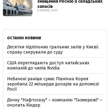
знищення Росією її складських
запасів
6 СЕРПНЯ, 14:00
ОСТАННІ НОВИНИ
Десятки підпільних гральних залів у Києві:
справу скерували до суду
США переглядають доступ китайських
компаній до чипів Nvidia
Небачені раніше суми: Північна Корея
заробила 22 мільярди доларів на допомозі
Росії
Дочку "Нафтогазу" – компанію "Газмережі" –
очолить Кіндер