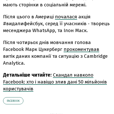
мають сторінки в соціальній мережі.
Після цього в Америці
почалася
акція
#видалифейсбук, серед її учасників - творець
месенджера WhatsApp, та Ілон Маск.
Після чотирьох днів мовчання г
олова
Facebook Марк Цукерберг
прокоментував
витік даних компанії та ситуацію з Cambridge
Analytіca.
Детальніше читайте:
Скандал навколо
Facebook: хто і навіщо злив дані 50 мільйонів
користувачів
FACEBOOK