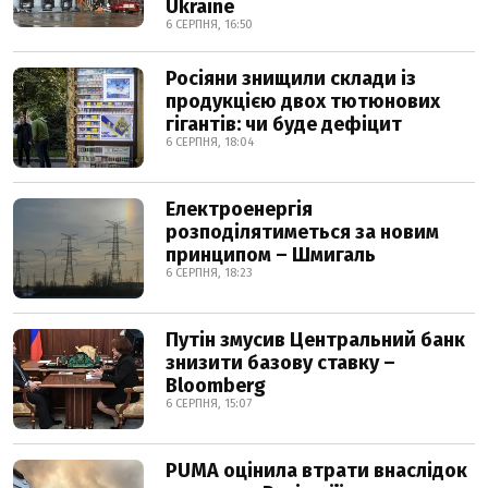
Ukraine
6 СЕРПНЯ, 16:50
Росіяни знищили склади із
продукцією двох тютюнових
гігантів: чи буде дефіцит
6 СЕРПНЯ, 18:04
Електроенергія
розподілятиметься за новим
принципом – Шмигаль
6 СЕРПНЯ, 18:23
Путін змусив Центральний банк
знизити базову ставку –
Bloomberg
6 СЕРПНЯ, 15:07
PUMA оцінила втрати внаслідок