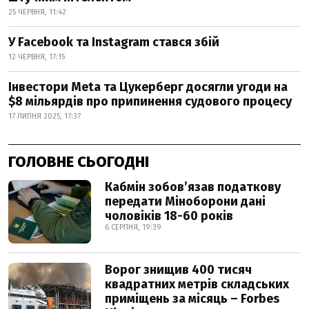
25 ЧЕРВНЯ, 11:42
У Facebook та Instagram стався збій
12 ЧЕРВНЯ, 17:15
Інвестори Meta та Цукерберг досягли угоди на
$8 мільярдів про припинення судового процесу
17 ЛИПНЯ 2025, 17:37
ГОЛОВНЕ СЬОГОДНІ
Кабмін зобовʼязав податкову
передати Міноборони дані
чоловіків 18-60 років
6 СЕРПНЯ, 19:39
Ворог знищив 400 тисяч
квадратних метрів складських
приміщень за місяць – Forbes