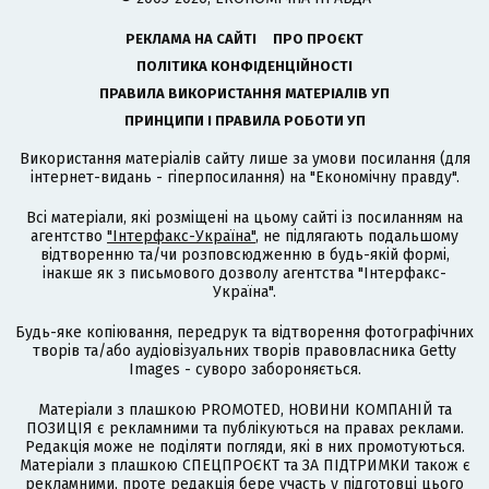
РЕКЛАМА НА САЙТІ
ПРО ПРОЄКТ
ПОЛІТИКА КОНФІДЕНЦІЙНОСТІ
ПРАВИЛА ВИКОРИСТАННЯ МАТЕРІАЛІВ УП
ПРИНЦИПИ І ПРАВИЛА РОБОТИ УП
Використання матеріалів сайту лише за умови посилання (для
інтернет-видань - гіперпосилання) на "Економічну правду".
Всі матеріали, які розміщені на цьому сайті із посиланням на
агентство
"Інтерфакс-Україна"
, не підлягають подальшому
відтворенню та/чи розповсюдженню в будь-якій формі,
інакше як з письмового дозволу агентства "Інтерфакс-
Україна".
Будь-яке копіювання, передрук та відтворення фотографічних
творів та/або аудіовізуальних творів правовласника Getty
Images - суворо забороняється.
Матеріали з плашкою PROMOTED, НОВИНИ КОМПАНІЙ та
ПОЗИЦІЯ є рекламними та публікуються на правах реклами.
Редакція може не поділяти погляди, які в них промотуються.
Матеріали з плашкою СПЕЦПРОЄКТ та ЗА ПІДТРИМКИ також є
рекламними, проте редакція бере участь у підготовці цього