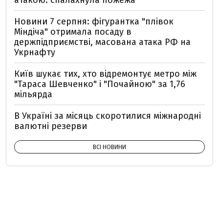
Новини 7 серпня: фігурантка "плівок
Міндіча" отримала посаду в
держпідприємстві, масована атака РФ на
Укрнафту
Київ шукає тих, хто відремонтує метро між
"Тараса Шевченко" і "Почайною" за 1,76
мільярда
В Україні за місяць скоротилися міжнародні
валютні резерви
ВСІ НОВИНИ