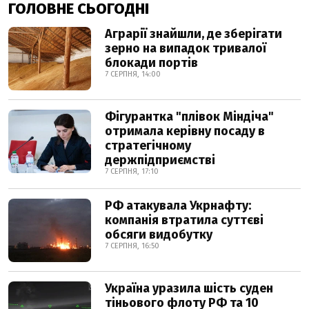
ГОЛОВНЕ СЬОГОДНІ
Аграрії знайшли, де зберігати
зерно на випадок тривалої
блокади портів
7 СЕРПНЯ, 14:00
Фігурантка "плівок Міндіча"
отримала керівну посаду в
стратегічному
держпідприємстві
7 СЕРПНЯ, 17:10
РФ атакувала Укрнафту:
компанія втратила суттєві
обсяги видобутку
7 СЕРПНЯ, 16:50
Україна уразила шість суден
тіньового флоту РФ та 10