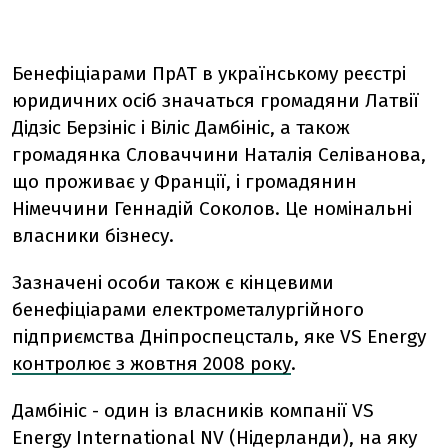
Бенефіціарами ПрАТ в українському реєстрі
юридичних осіб значаться громадяни Латвії
Дідзіс Берзініс і Віліс Дамбініс, а також
громадянка Словаччини Наталія Селіванова,
що проживає у Франції, і громадянин
Німеччини Геннадій Соколов. Це номінальні
власники бізнесу.
Зазначені особи також є кінцевими
бенефіціарами електрометалургійного
підприємства Дніпроспецсталь, яке VS Energy
контролює з жовтня 2008 року
.
Дамбініс - один із власників компанії VS
Energy International NV (Нідерланди), на яку