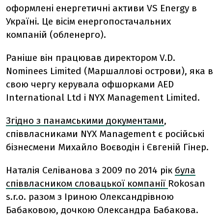
оформлені енергетичні активи VS Energy в
Україні. Це вісім енергопостачальних
компаній (обленерго).
Раніше він працював директором V.D.
Nominees Limited (Маршаллові острови), яка в
свою чергу керувала офшорками AED
International Ltd і NYX Management Limited.
Згідно з панамськими документами
,
співвласниками NYX Management є російські
бізнесмени Михайло Воєводін і Євгеній Гінер.
Наталія Селіванова з 2009 по 2014 рік
була
співвласником словацької компанії
Rokosan
s.r.o. разом з Іриною Олександрівною
Бабаковою, дочкою Олександра Бабакова.