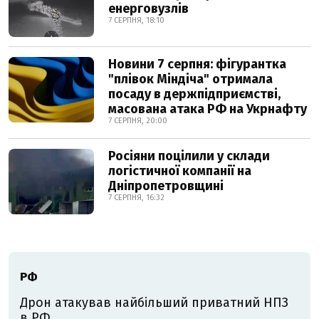
енерговузлів
7 СЕРПНЯ, 18:10
Новини 7 серпня: фігурантка
"плівок Міндіча" отримала
посаду в держпідприємстві,
масована атака РФ на Укрнафту
7 СЕРПНЯ, 20:00
Росіяни поцілили у склади
логістичної компанії на
Дніпропетровщині
7 СЕРПНЯ, 16:32
РФ
Дрон атакував найбільший приватний НПЗ
в РФ