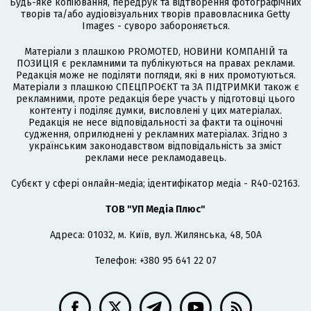
Будь-яке копіювання, передрук та відтворення фотографічних
творів та/або аудіовізуальних творів правовласника Getty
Images - суворо забороняється.
Матеріали з плашкою PROMOTED, НОВИНИ КОМПАНІЙ та
ПОЗИЦІЯ є рекламними та публікуються на правах реклами.
Редакція може не поділяти погляди, які в них промотуються.
Матеріали з плашкою СПЕЦПРОЄКТ та ЗА ПІДТРИМКИ також є
рекламними, проте редакція бере участь у підготовці цього
контенту і поділяє думки, висловлені у цих матеріалах.
Редакція не несе відповідальності за факти та оціночні
судження, оприлюднені у рекламних матеріалах. Згідно з
українським законодавством відповідальність за зміст
реклами несе рекламодавець.
Cубєкт у сфері онлайн-медіа; ідентифікатор медіа - R40-02163.
ТОВ "УП Медіа Плюс"
Адреса: 01032, м. Київ, вул. Жилянська, 48, 50А
Телефон: +380 95 641 22 07