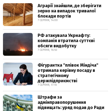
Аграрії знайшли, де зберігати
зерно на випадок тривалої
блокади портів
7 СЕРПНЯ, 14:00
РФ атакувала Укрнафту:
компанія втратила суттєві
обсяги видобутку
7 СЕРПНЯ, 16:50
Фігурантка "плівок Міндіча"
отримала керівну посаду в
стратегічному
держпідприємстві
7 СЕРПНЯ, 17:10
Штрафи за
адмінправопорушення
підвищать: уряд подав до Ради