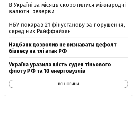
В Україні за місяць скоротилися міжнародні
валютні резерви
НБУ покарав 21 фінустанову за порушення,
серед них Райффайзен
Нацбанк дозволив не визнавати дефолт
бізнесу на тлі атак РФ
Україна уразила шість суден тіньового
флоту РФ та 10 енерговузлів
ВСІ НОВИНИ