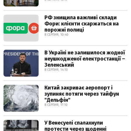
РФ знищила важливі склади
Фори: клієнти скаржаться на
порожні полиці
8 СЕРПНЯ, 10:40
В Україні не залишилося жодної
неушкодженої електростанції –
Зеленський
8 СЕРПНЯ, 14:10
Китай закриває аеропорт і
зупиняє потяги через тайфун
"Дельфін"
8 СЕРПНЯ, 17:10
У Венесуелі спалахнули
протести через щоденні