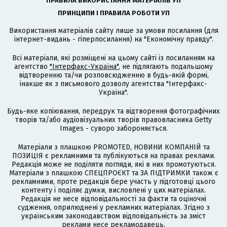
ПРАВИЛА ВИКОРИСТАННЯ МАТЕРІАЛІВ УП
ПРИНЦИПИ І ПРАВИЛА РОБОТИ УП
Використання матеріалів сайту лише за умови посилання (для
інтернет-видань - гіперпосилання) на "Економічну правду".
Всі матеріали, які розміщені на цьому сайті із посиланням на
агентство
"Інтерфакс-Україна"
, не підлягають подальшому
відтворенню та/чи розповсюдженню в будь-якій формі,
інакше як з письмового дозволу агентства "Інтерфакс-
Україна".
Будь-яке копіювання, передрук та відтворення фотографічних
творів та/або аудіовізуальних творів правовласника Getty
Images - суворо забороняється.
Матеріали з плашкою PROMOTED, НОВИНИ КОМПАНІЙ та
ПОЗИЦІЯ є рекламними та публікуються на правах реклами.
Редакція може не поділяти погляди, які в них промотуються.
Матеріали з плашкою СПЕЦПРОЄКТ та ЗА ПІДТРИМКИ також є
рекламними, проте редакція бере участь у підготовці цього
контенту і поділяє думки, висловлені у цих матеріалах.
Редакція не несе відповідальності за факти та оціночні
судження, оприлюднені у рекламних матеріалах. Згідно з
українським законодавством відповідальність за зміст
реклами несе рекламодавець.