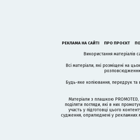
РЕКЛАМА НА САЙТІ
ПРО ПРОЄКТ
ПО
Використання матеріалів с
Всі матеріали, які розміщені на цьо
розповсюдженню в
Будь-яке копіювання, передрук та 
Матеріали з плашкою PROMOTED, 
поділяти погляди, які в них промо
участь у підготовці цього контенту
судження, оприлюднені у рекламних м