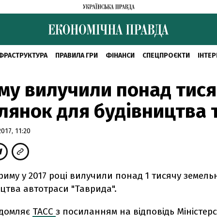
ФРАСТРУКТУРА
ПРАВИЛА ГРИ
ФІНАНСИ
СПЕЦПРОЄКТИ
ІНТЕР
му вилучили понад тис
лянок для будівництва 
17, 11:20
иму у 2017 році вилучили понад 1 тисячу земель
цтва автотраси "Таврида".
ідомляє
ТАСС
з посиланням на відповідь Міністер