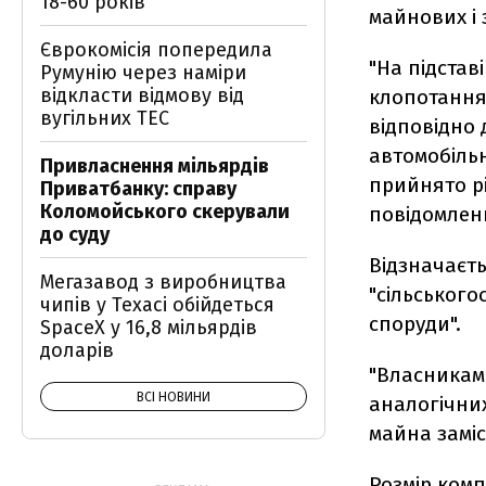
18-60 років
майнових і 
Єврокомісія попередила
"На підстав
Румунію через наміри
відкласти відмову від
клопотання
вугільних ТЕС
відповідно 
автомобільн
Привласнення мільярдів
прийнято рі
Приватбанку: справу
Коломойського скерували
повідомленн
до суду
Відзначаєть
Мегазавод з виробництва
"сільського
чипів у Техасі обійдеться
споруди".
SpaceX у 16,8 мільярдів
доларів
"Власникам 
ВСІ НОВИНИ
аналогічних
майна заміс
Розмір комп