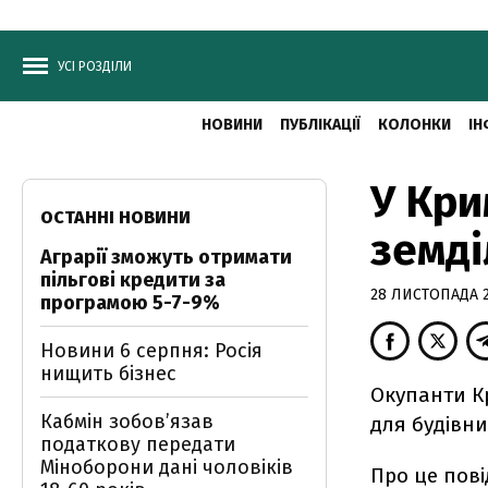
УСІ РОЗДІЛИ
НОВИНИ
ПУБЛІКАЦІЇ
КОЛОНКИ
ІН
У Кри
ОСТАННІ НОВИНИ
земді
Аграрії зможуть отримати
пільгові кредити за
28 ЛИСТОПАДА 20
програмою 5-7-9%
Новини 6 серпня: Росія
нищить бізнес
Окупанти Кр
Кабмін зобовʼязав
для будівни
податкову передати
Міноборони дані чоловіків
Про це пов