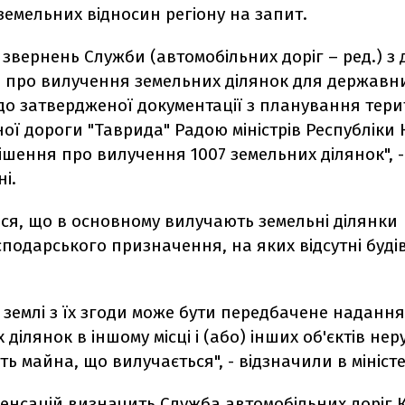
земельних відносин регіону на запит.
і звернень Служби (автомобільних доріг – ред.) 
 про вилучення земельних ділянок для державни
до затвердженої документації з планування тери
ої дороги "Таврида" Радою міністрів Республіки
шення про вилучення 1007 земельних ділянок", -
і.
ся, що в основному вилучають земельні ділянки
сподарського призначення, на яких відсутні будівл
землі з їх згоди може бути передбачене надання
 ділянок в іншому місці і (або) інших об'єктів не
ть майна, що вилучається", - відзначили в міністе
енсацій визначить Служба автомобільних доріг 