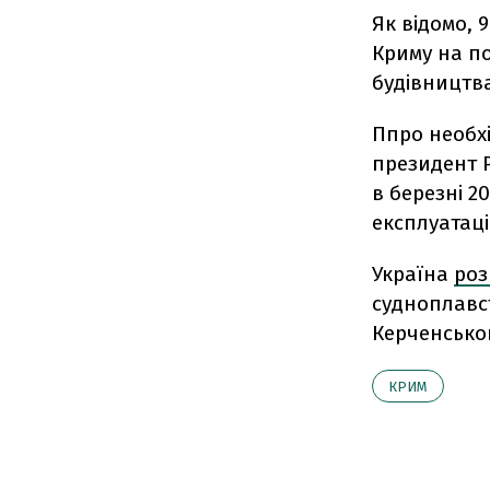
Як відомо,
9
Криму на по
будівництва
Ппро необхі
президент Р
в березні 2
експлуатацію
Україна
роз
судноплавст
Керченськог
КРИМ