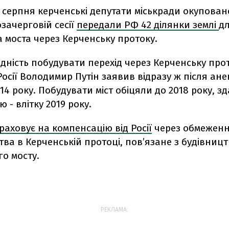
 серпня керченські депутати міськради окупован
зачерговій сесії
передали РФ 42 ділянки землі
д
 моста через Керченську протоку.
дність побудувати перехід через Керченську про
осії Володимир Путін заявив відразу ж після анек
014 року. Побудувати міст обіцяли до 2018 року, зд
 - влітку 2019 року.
раховує на компенсацію від Росії
через обмежен
ва в Керченській протоці, пов’язане з будівниц
о мосту.
РЕКЛАМА: