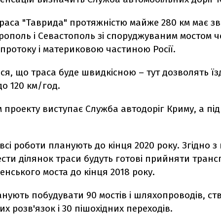
траса "Таврида" протяжністю майже 280 км має зв
рополь і Севастополь зі споруджуваним мостом ч
протоку і материковою частиною Росії.
ся, що траса буде швидкісною – тут дозволять їз
о 120 км/год.
 проекту виступає Служба автодоріг Криму, а пі
сі роботи планують до кінця 2020 року. Згідно з
ести ділянок траси будуть готові прийняти тран
ченського моста до кінця 2018 року.
анують побудувати 90 мостів і шляхопроводів, ст
х розв'язок і 30 пішохідних переходів.