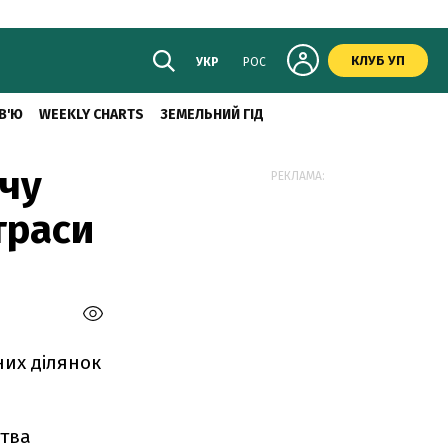
КЛУБ УП
УКР
РОС
В'Ю
WEEKLY CHARTS
ЗЕМЕЛЬНИЙ ГІД
ячу
РЕКЛАМА:
траси
них ділянок
ства