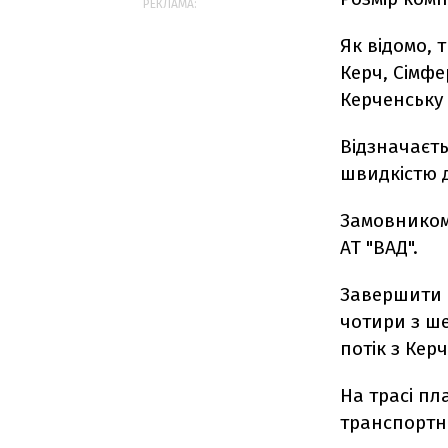
РЕКЛАМА:
Як відомо, 
Керч, Сімфе
Керченську 
Відзначаєть
швидкістю д
Замовником
АТ "ВАД".
Завершити в
чотири з ш
потік з Кер
На трасі пл
транспортни