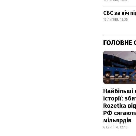
СБС за ніч п
13 ЛИПНЯ, 12:35
ГОЛОВНЕ 
Найбільші 
історії: зб
Rozetka від
РФ сягают
мільярдів
6 СЕРПНЯ, 12:10