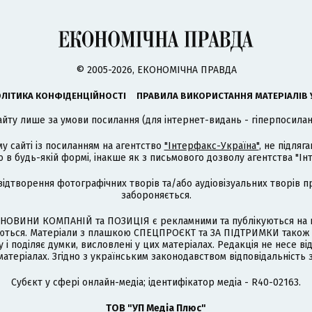
© 2005-2026, ЕКОНОМІЧНА ПРАВДА
ЛІТИКА КОНФІДЕНЦІЙНОСТІ
ПРАВИЛА ВИКОРИСТАННЯ МАТЕРІАЛІВ 
айту лише за умови посилання (для інтернет-видань - гіперпосиланн
му сайті із посиланням на агентство
"Інтерфакс-Україна"
, не підля
 будь-якій формі, інакше як з письмового дозволу агентства "Ін
відтворення фотографічних творів та/або аудіовізуальних творів п
забороняється.
НОВИНИ КОМПАНІЙ та ПОЗИЦІЯ є рекламними та публікуються на п
туються. Матеріали з плашкою СПЕЦПРОЄКТ та ЗА ПІДТРИМКИ також
 і поділяє думки, висловлені у цих матеріалах. Редакція не несе ві
атеріалах. Згідно з українським законодавством відповідальність 
Cубєкт у сфері онлайн-медіа; ідентифікатор медіа - R40-02163.
ТОВ "УП Медіа Плюс"