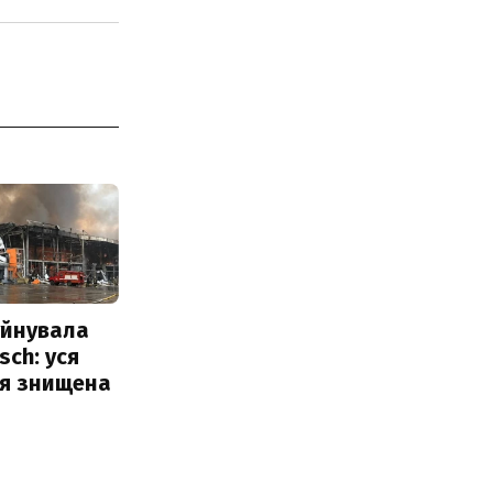
уйнувала
sch: уся
ія знищена