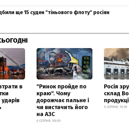
ідбили ще 15 суден "тіньового флоту" росіян
СЬОГОДНІ
втрати в
"Ринок пройде по
Росія зр
итки
краю". Чому
склад Bo
 ударів
дорожчає пальне і
продукц
ь
чи вистачить його
6 СЕРПНЯ, 10:50
на АЗС
6 СЕРПНЯ, 06:00