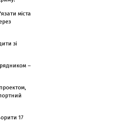
'язати міста
ерез
дити зі
дрядником –
 проектом,
спортний
ворити 17