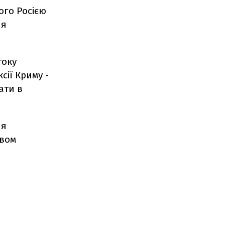
ого Росією
ля
току
сії Криму -
ати в
ня
твом