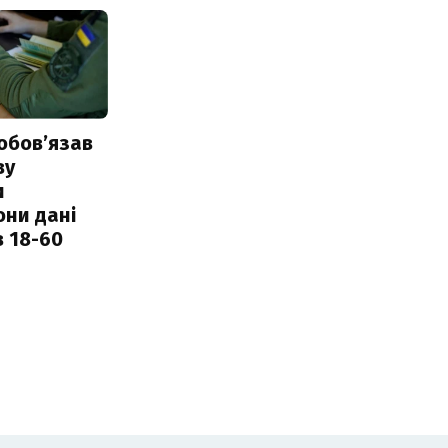
обовʼязав
ву
и
они дані
в 18-60