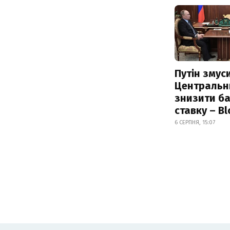
Путін змус
Центральн
знизити б
ставку – B
6 СЕРПНЯ, 15:07