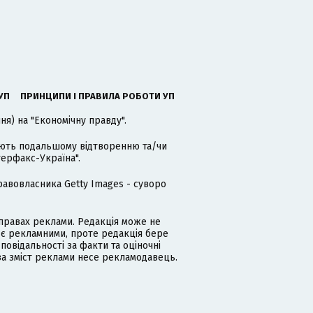
УП
ПРИНЦИПИ І ПРАВИЛА РОБОТИ УП
я) на "Економічну правду".
гають подальшому відтворенню та/чи
терфакс-Україна".
равовласника Getty Images - суворо
равах реклами. Редакція може не
 є рекламними, проте редакція бере
дповідальності за факти та оціночні
за зміст реклами несе рекламодавець.