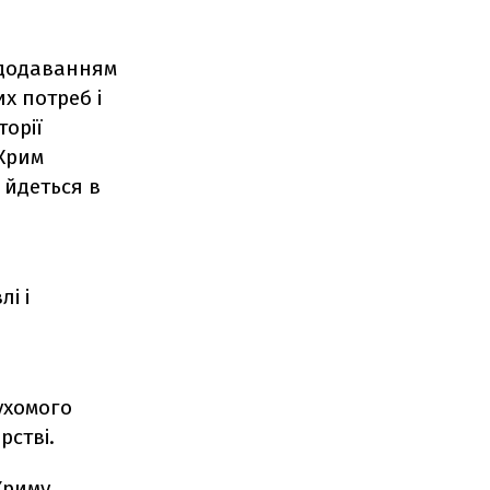
з додаванням
х потреб і
торії
 Крим
 йдеться в
і і
рухомого
рстві.
Криму.