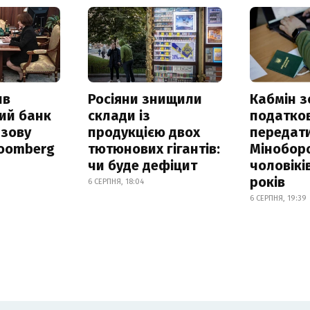
ив
Росіяни знищили
Кабмін з
ий банк
склади із
податко
азову
продукцією двох
передат
loomberg
тютюнових гігантів:
Мінобор
чи буде дефіцит
чоловікі
років
6 СЕРПНЯ, 18:04
6 СЕРПНЯ, 19:39