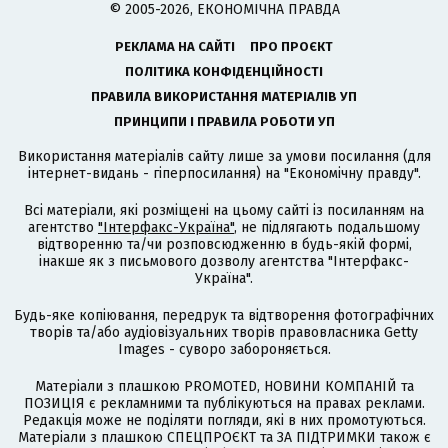
© 2005-2026, ЕКОНОМІЧНА ПРАВДА
РЕКЛАМА НА САЙТІ
ПРО ПРОЄКТ
ПОЛІТИКА КОНФІДЕНЦІЙНОСТІ
ПРАВИЛА ВИКОРИСТАННЯ МАТЕРІАЛІВ УП
ПРИНЦИПИ І ПРАВИЛА РОБОТИ УП
Використання матеріалів сайту лише за умови посилання (для
інтернет-видань - гіперпосилання) на "Економічну правду".
Всі матеріали, які розміщені на цьому сайті із посиланням на
агентство
"Інтерфакс-Україна"
, не підлягають подальшому
відтворенню та/чи розповсюдженню в будь-якій формі,
інакше як з письмового дозволу агентства "Інтерфакс-
Україна".
Будь-яке копіювання, передрук та відтворення фотографічних
творів та/або аудіовізуальних творів правовласника Getty
Images - суворо забороняється.
Матеріали з плашкою PROMOTED, НОВИНИ КОМПАНІЙ та
ПОЗИЦІЯ є рекламними та публікуються на правах реклами.
Редакція може не поділяти погляди, які в них промотуються.
Матеріали з плашкою СПЕЦПРОЄКТ та ЗА ПІДТРИМКИ також є