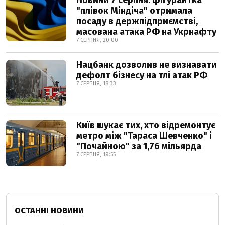
Новини 7 серпня: фігурантка
"плівок Міндіча" отримала
посаду в держпідприємстві,
масована атака РФ на Укрнафту
7 СЕРПНЯ, 20:00
Нацбанк дозволив не визнавати
дефолт бізнесу на тлі атак РФ
7 СЕРПНЯ, 18:33
Київ шукає тих, хто відремонтує
метро між "Тараса Шевченко" і
"Почайною" за 1,76 мільярда
7 СЕРПНЯ, 19:55
ОСТАННІ НОВИНИ