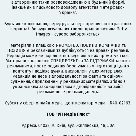
відтворенню та/чи розповсюдженню в будь-якій формі,
інакше як з письмового дозволу агентства "Інтерфакс-
Україна".
Будь-яке копіювання, передрук та відтворення фотографічних
творів та/або аудіовізуальних творів правовласника Getty
Images - суворо забороняється.
Матеріали з плашкою PROMOTED, НОВИНИ КОМПАНІЙ та
ПОЗИЦІЯ є рекламними та публікуються на правах реклами.
Редакція може не поділяти погляди, які в них промотуються.
Матеріали з плашкою СПЕЦПРОЄКТ та ЗА ПІДТРИМКИ також є
рекламними, проте редакція бере участь у підготовці цього
контенту і поділяє думки, висловлені у цих матеріалах.
Редакція не несе відповідальності за факти та оціночні
судження, оприлюднені у рекламних матеріалах. Згідно з
українським законодавством відповідальність за зміст
реклами несе рекламодавець.
Cубєкт у сфері онлайн-медіа; ідентифікатор медіа - R40-02163.
ТОВ "УП Медіа Плюс"
Адреса: 01032, м. Київ, вул. Жилянська, 48, 50А