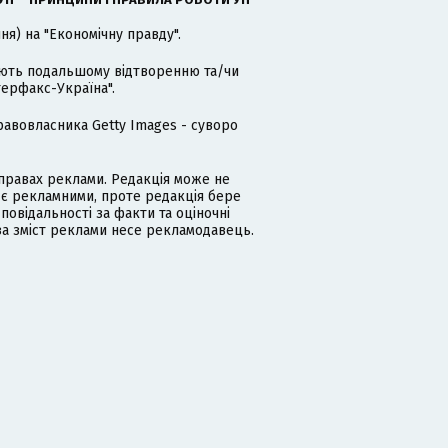
я) на "Економічну правду".
гають подальшому відтворенню та/чи
терфакс-Україна".
равовласника Getty Images - суворо
равах реклами. Редакція може не
 є рекламними, проте редакція бере
дповідальності за факти та оціночні
за зміст реклами несе рекламодавець.