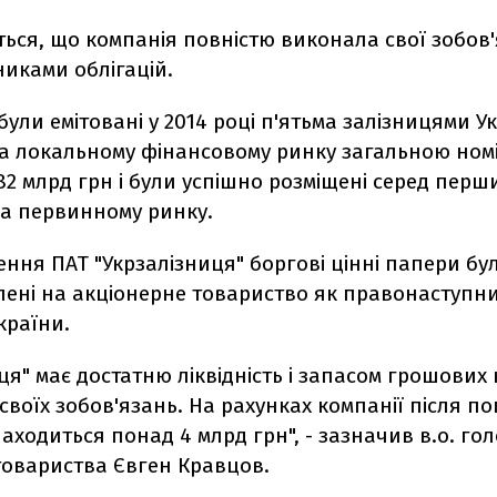
ться, що компанія повністю виконала свої зобов
иками облігацій.
ї були емітовані у 2014 році п'ятьма залізницями У
на локальному фінансовому ринку загальною но
182 млрд грн і були успішно розміщені серед перш
на первинному ринку.
ення ПАТ "Укрзалізниця" боргові цінні папери бу
ені на акціонерне товариство як правонаступн
країни.
ця" має достатню ліквідність і запасом грошових
воїх зобов'язань. На рахунках компанії після п
находиться понад 4 млрд грн", - зазначив в.о. го
товариства Євген Кравцов.