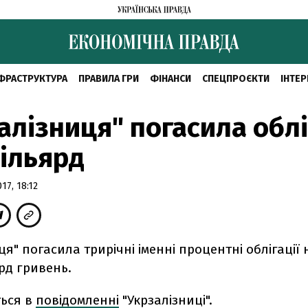
ФРАСТРУКТУРА
ПРАВИЛА ГРИ
ФІНАНСИ
СПЕЦПРОЄКТИ
ІНТЕР
алізниця" погасила облі
мільярд
7, 18:12
ця" погасила трирічні іменні процентні облігації
ярд гривень.
ться в
повідомленні
"Укрзалізниці".