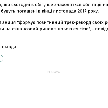
в, що сьогодні в обігу ще знаходяться облігації на
і будуть погашені в кінці листопада 2017 року.
лізниця "формує позитивний трек-рекорд своїх р
и на фінансовий ринок з новою емісією", - пові
 правда
РЕКЛАМА: