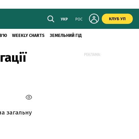
КЛУБ УП
УКР
РОС
В'Ю
WEEKLY CHARTS
ЗЕМЕЛЬНИЙ ГІД
гації
РЕКЛАМА:
 на загальну