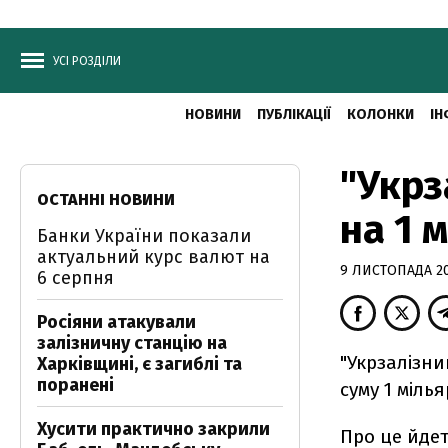
УСІ РОЗДІЛИ
НОВИНИ
ПУБЛІКАЦІЇ
КОЛОНКИ
ІН
"Укрз
ОСТАННІ НОВИНИ
на 1 
Банки України показали
актуальний курс валют на
9 ЛИСТОПАДА 201
6 серпня
Росіяни атакували
залізничну станцію на
"Укрзалізни
Харківщині, є загиблі та
поранені
суму 1 міль
Хусити практично закрили
Про це йде