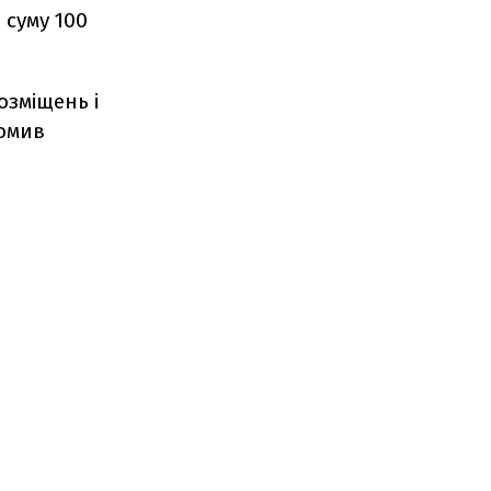
 суму 100
озміщень і
домив