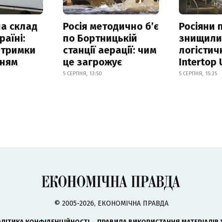
а склад
Росія методично б’є
Росіяни 
раїні:
по Бортницькій
знищил
атримки
станції аерації: чим
логістич
нням
це загрожує
Intertop 
5 СЕРПНЯ, 13:50
5 СЕРПНЯ, 15:25
© 2005-2026, ЕКОНОМІЧНА ПРАВДА
ЛІТИКА КОНФІДЕНЦІЙНОСТІ
ПРАВИЛА ВИКОРИСТАННЯ МАТЕРІАЛІВ 