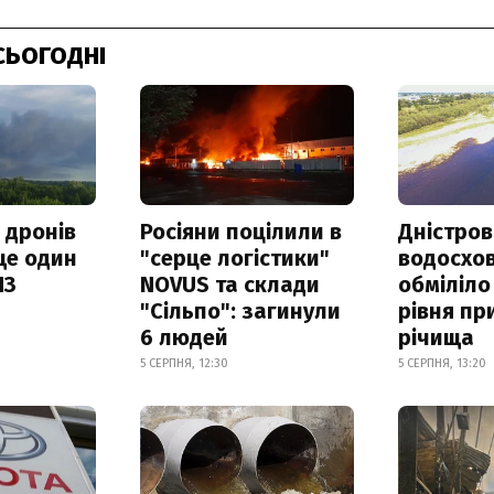
СЬОГОДНІ
 дронів
Росіяни поцілили в
Дністров
ще один
"серце логістики"
водосхо
ПЗ
NOVUS та склади
обміліло
"Сільпо": загинули
рівня пр
6 людей
річища
5 СЕРПНЯ, 12:30
5 СЕРПНЯ, 13:20