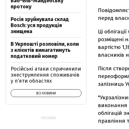
Баб-ель-Мандебську
протоку
Повідомляє
перед власн
Росія зруйнувала склад
Bosch: уся продукція
знищена
Ці облігаці
розміщені 
В Укрпошті розповіли, коли
вартістю 1,
з клієнтів вимагатимуть
власників 
податковий номер
Після створ
Російські атаки спричинили
знеструмлення споживачів
переоформл
у п’яти областях
залізниць У
ВСІ НОВИНИ
"Укрзалізни
виконання с
облігацій з
РЕКЛАМА:
правління 