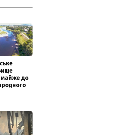
ське
вище
 майже до
иродного