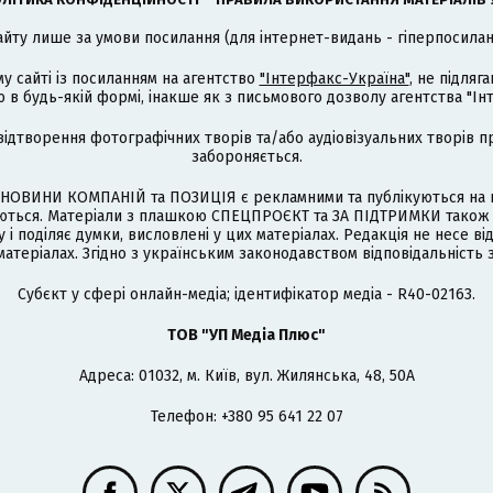
айту лише за умови посилання (для інтернет-видань - гіперпосиланн
му сайті із посиланням на агентство
"Інтерфакс-Україна"
, не підля
 будь-якій формі, інакше як з письмового дозволу агентства "Ін
відтворення фотографічних творів та/або аудіовізуальних творів п
забороняється.
НОВИНИ КОМПАНІЙ та ПОЗИЦІЯ є рекламними та публікуються на п
туються. Матеріали з плашкою СПЕЦПРОЄКТ та ЗА ПІДТРИМКИ також
 і поділяє думки, висловлені у цих матеріалах. Редакція не несе ві
атеріалах. Згідно з українським законодавством відповідальність 
Cубєкт у сфері онлайн-медіа; ідентифікатор медіа - R40-02163.
ТОВ "УП Медіа Плюс"
Адреса: 01032, м. Київ, вул. Жилянська, 48, 50А
Телефон: +380 95 641 22 07