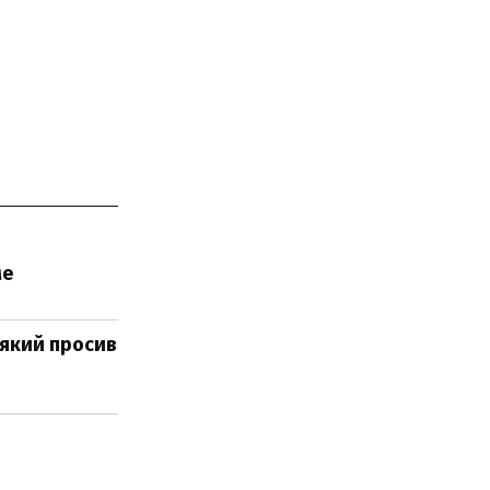
ме
 який просив