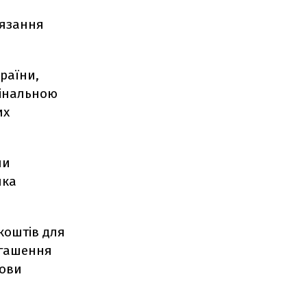
'язання
країни,
мінальною
их
ли
ика
 коштів для
огашення
лови