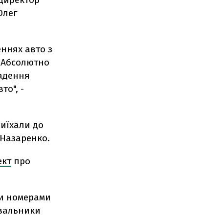
Олег
еннях авто з
 Абсолютно
радення
то", -
риїхали до
в Назаренко.
ект
про
ми номерами
увальники