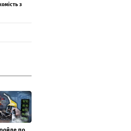
хомість з
ройде по