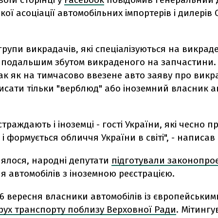
кої асоціації автомобільних імпортерів і дилерів 
групи викрадачів, які спеціалізуються на викрад
з подальшим збутом викраденого на запчастини.
ак як на тимчасово ввезене авто заяву про вик
сати тільки "верблюд" або іноземний власник ав
страждають і іноземці - гості України, які чесно п
к і формується обличчя України в світі", - написа
лялося, народні депутати
підготували законопро
 автомобілів з іноземною реєстрацією.
 6 вересня власники автомобілів із європейськи
рух транспорту поблизу Верховної Ради
. Мітинг