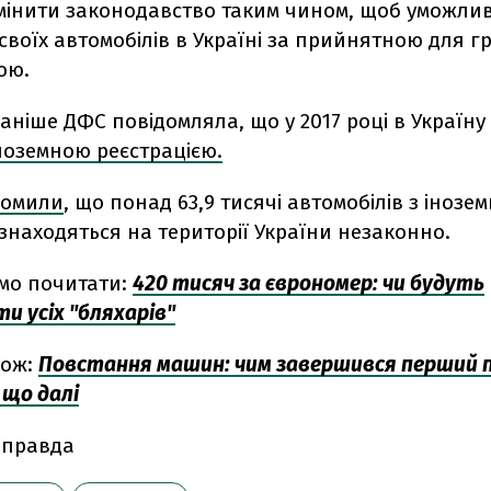
мінити законодавство таким чином, щоб уможли
своїх автомобілів в Україні за прийнятною для 
ою.
раніше ДФС повідомляла, що у 2017 році в Україну
іноземною реєстрацією.
домили
, що понад 63,9 тисячі автомобілів з інозе
знаходяться на території України незаконно.
мо почитати:
420 тисяч за єврономер: чи будуть
 усіх "бляхарів"
кож:
Повстання машин: чим завершився перший
 що далі
 правда