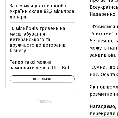
За сім місяців товарообіг
Всеукраїнсь
України склав 82,2 мільярда
Назаренко.
доларів
"З'явилися 
10 мільйонів гривень на
"бляхами" 
масштабування
ветеранського та
безпечно, т
дружнього до ветеранів
можуть напи
бізнесу
заявив він.
Тепер таксі можна
"Сумно, що 
замовляти через ШІ – Bolt
нас. Ось та
ВСІ НОВИНИ
Як повідом
розмитнення
РЕКЛАМА:
Нагадаємо,
перекрили 