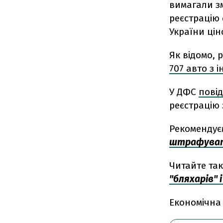
вимагали з
реєстрацію 
України цін
Як відомо, 
707 авто з 
У ДФС
пові
реєстрацію 
Рекомендує
штрафувати
Читайте та
"бляхарів" і
Економічна