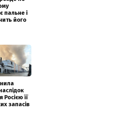
ому
 пальне і
чить його
інила
наслідок
 Росією її
их запасів