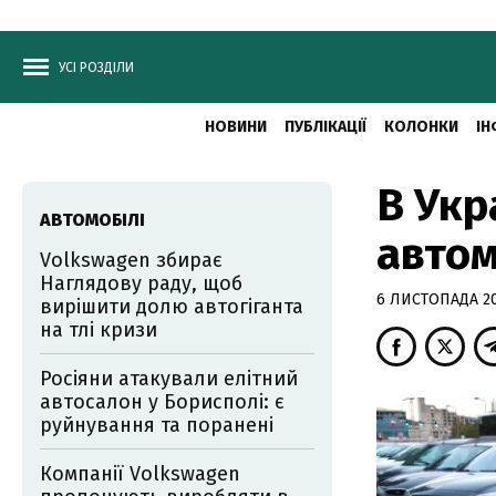
УСІ РОЗДІЛИ
НОВИНИ
ПУБЛІКАЦІЇ
КОЛОНКИ
ІН
В Укр
АВТОМОБІЛІ
автом
Volkswagen збирає
Наглядову раду, щоб
6 ЛИСТОПАДА 201
вирішити долю автогіганта
на тлі кризи
Росіяни атакували елітний
автосалон у Борисполі: є
руйнування та поранені
Компанії Volkswagen