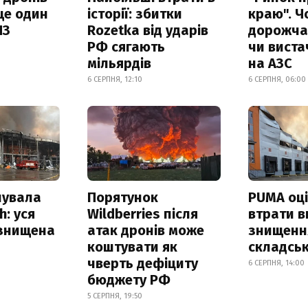
ще один
історії: збитки
краю". Ч
ПЗ
Rozetka від ударів
дорожчає
РФ сягають
чи виста
мільярдів
на АЗС
6 СЕРПНЯ, 12:10
6 СЕРПНЯ, 06:00
нувала
Порятунок
PUMA оц
h: уся
Wildberries після
втрати в
 знищена
атак дронів може
знищення
коштувати як
складськ
чверть дефіциту
6 СЕРПНЯ, 14:00
бюджету РФ
5 СЕРПНЯ, 19:50