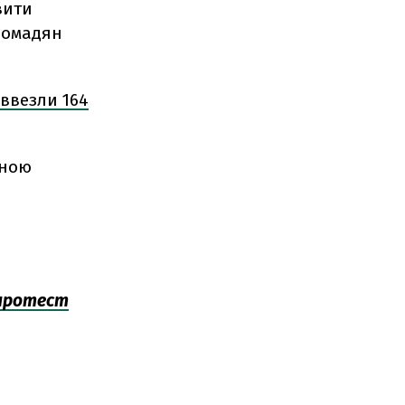
вити
громадян
ввезли 164
мною
 протест