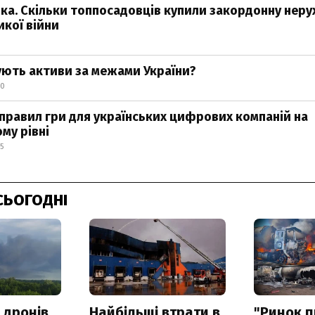
ка. Скільки топпосадовців купили закордонну неру
икої війни
ють активи за межами України?
30
 правил гри для українських цифрових компаній на
му рівні
5
СЬОГОДНІ
 дронів
Найбільші втрати в
"Ринок п