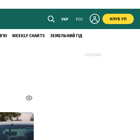
КЛУБ УП
УКР
РОС
В'Ю
WEEKLY CHARTS
ЗЕМЕЛЬНИЙ ГІД
РЕКЛАМА: