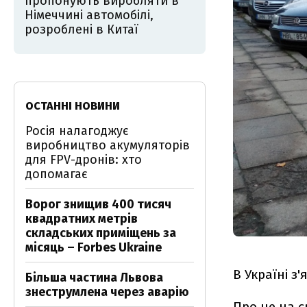
пропонують виробляти в
Німеччині автомобілі,
розроблені в Китаї
ОСТАННІ НОВИНИ
Росія налагоджує
виробництво акумуляторів
для FPV-дронів: хто
допомагає
Ворог знищив 400 тисяч
квадратних метрів
складських приміщень за
місяць – Forbes Ukraine
В Україні з
Більша частина Львова
знеструмлена через аварію
Про це на с