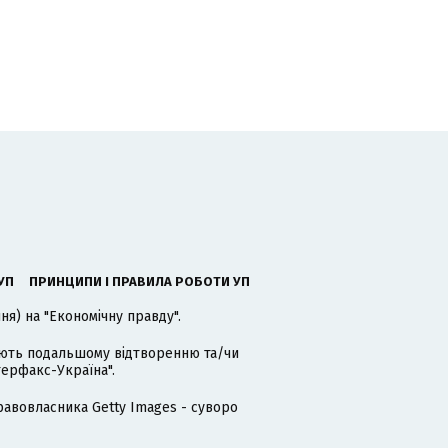
УП
ПРИНЦИПИ І ПРАВИЛА РОБОТИ УП
я) на "Економічну правду".
гають подальшому відтворенню та/чи
терфакс-Україна".
равовласника Getty Images - суворо