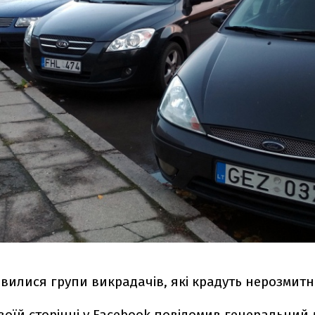
'явилися групи викрадачів, які крадуть нерозмитн
воїй сторінці у
Facebook
повідомив генеральний 