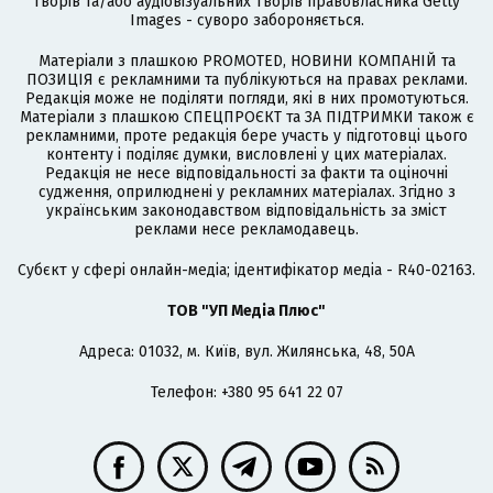
творів та/або аудіовізуальних творів правовласника Getty
Images - суворо забороняється.
Матеріали з плашкою PROMOTED, НОВИНИ КОМПАНІЙ та
ПОЗИЦІЯ є рекламними та публікуються на правах реклами.
Редакція може не поділяти погляди, які в них промотуються.
Матеріали з плашкою СПЕЦПРОЄКТ та ЗА ПІДТРИМКИ також є
рекламними, проте редакція бере участь у підготовці цього
контенту і поділяє думки, висловлені у цих матеріалах.
Редакція не несе відповідальності за факти та оціночні
судження, оприлюднені у рекламних матеріалах. Згідно з
українським законодавством відповідальність за зміст
реклами несе рекламодавець.
Cубєкт у сфері онлайн-медіа; ідентифікатор медіа - R40-02163.
ТОВ "УП Медіа Плюс"
Адреса: 01032, м. Київ, вул. Жилянська, 48, 50А
Телефон: +380 95 641 22 07