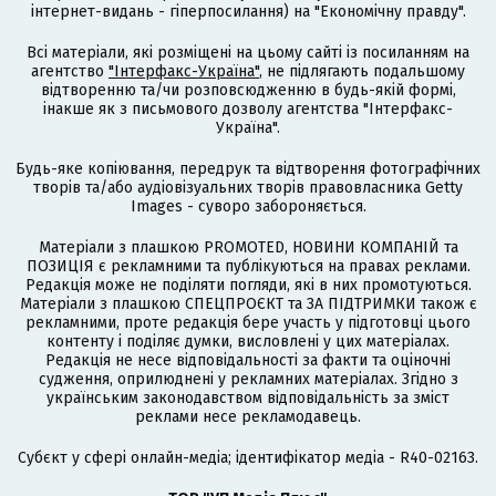
інтернет-видань - гіперпосилання) на "Економічну правду".
Всі матеріали, які розміщені на цьому сайті із посиланням на
агентство
"Інтерфакс-Україна"
, не підлягають подальшому
відтворенню та/чи розповсюдженню в будь-якій формі,
інакше як з письмового дозволу агентства "Інтерфакс-
Україна".
Будь-яке копіювання, передрук та відтворення фотографічних
творів та/або аудіовізуальних творів правовласника Getty
Images - суворо забороняється.
Матеріали з плашкою PROMOTED, НОВИНИ КОМПАНІЙ та
ПОЗИЦІЯ є рекламними та публікуються на правах реклами.
Редакція може не поділяти погляди, які в них промотуються.
Матеріали з плашкою СПЕЦПРОЄКТ та ЗА ПІДТРИМКИ також є
рекламними, проте редакція бере участь у підготовці цього
контенту і поділяє думки, висловлені у цих матеріалах.
Редакція не несе відповідальності за факти та оціночні
судження, оприлюднені у рекламних матеріалах. Згідно з
українським законодавством відповідальність за зміст
реклами несе рекламодавець.
Cубєкт у сфері онлайн-медіа; ідентифікатор медіа - R40-02163.