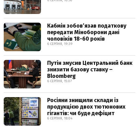
6 СЕРПНЯ, 10:50
Кабмін зобовʼязав податкову
передати Міноборони дані
чоловіків 18-60 років
6 СЕРПНЯ, 19:39
Путін змусив Центральний банк
знизити базову ставку –
Bloomberg
6 СЕРПНЯ, 15:07
Росіяни знищили склади із
продукцією двох тютюнових
гігантів: чи буде дефіцит
6 СЕРПНЯ, 18:04