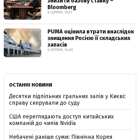
знизити базову ставку –
Bloomberg
6 СЕРПНЯ, 15:07
PUMA оцінила втрати внаслідок
знищення Росією її складських
запасів
6 СЕРПНЯ, 14:00
ОСТАННІ НОВИНИ
Десятки підпільних гральних залів у Києві:
справу скерували до суду
США переглядають доступ китайських
компаній до чипів Nvidia
Небачені раніше суми: Північна Корея