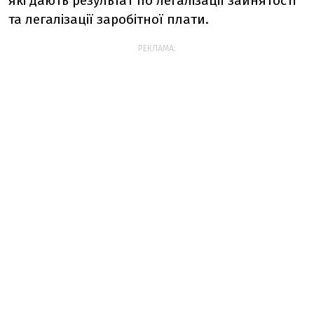
які дають результат по легалізації зайнятості
та легалізації заробітної плати.
РЕКЛАМА: