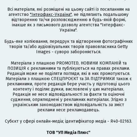
Всі матеріали, які розміщені на цьому сайті із посиланням на
агентство
"Інтерфакс-Україна"
, не підлягають подальшому
відтворенню та/чи розповсюдженню в будь-якій формі,
інакше як з письмового дозволу агентства "Інтерфакс-
Україна".
Будь-яке копіювання, передрук та відтворення фотографічних
творів та/або аудіовізуальних творів правовласника Getty
Images - суворо забороняється.
Матеріали з плашкою PROMOTED, НОВИНИ КОМПАНІЙ та
ПОЗИЦІЯ є рекламними та публікуються на правах реклами.
Редакція може не поділяти погляди, які в них промотуються.
Матеріали з плашкою СПЕЦПРОЄКТ та ЗА ПІДТРИМКИ також є
рекламними, проте редакція бере участь у підготовці цього
контенту і поділяє думки, висловлені у цих матеріалах.
Редакція не несе відповідальності за факти та оціночні
судження, оприлюднені у рекламних матеріалах. Згідно з
українським законодавством відповідальність за зміст
реклами несе рекламодавець.
Cубєкт у сфері онлайн-медіа; ідентифікатор медіа - R40-02163.
ТОВ "УП Медіа Плюс"