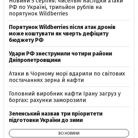
Новини 5 серпня: чисельні наслідки атаки
РФ по Україні, трильйон рублів на
порятунок Wildberries
Порятунок Wildberries після атак дронів
може коштувати як чверть дефіциту
бюджету РФ
Удари РФ знеструмили чотири райони
Дніпропетровщини
Атаки в Чорному морі вдарили по світових
постачаннях зерна й нафти
Головний виробник нафти Ірану загруз у
боргах: рахунки заморозили
Зеленський назвав три пріоритети
підготовки України до зими
ВСІ НОВИНИ