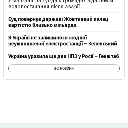
У Марганці та сусідніх громадах відновили
водопостачання після аварії
Суд повернув державі Жовтневий палац
вартістю близько мільярда
В Україні не залишилося жодної
неушкодженої електростанції – Зеленський
Україна уразила ще два НПЗ у Росії – Генштаб
ВСІ НОВИНИ