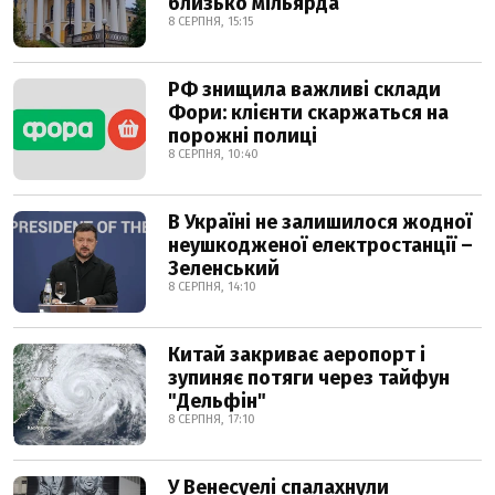
близько мільярда
8 СЕРПНЯ, 15:15
РФ знищила важливі склади
Фори: клієнти скаржаться на
порожні полиці
8 СЕРПНЯ, 10:40
В Україні не залишилося жодної
неушкодженої електростанції –
Зеленський
8 СЕРПНЯ, 14:10
Китай закриває аеропорт і
зупиняє потяги через тайфун
"Дельфін"
8 СЕРПНЯ, 17:10
У Венесуелі спалахнули