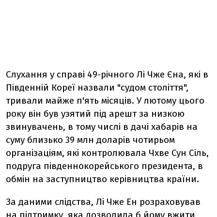
Слухання у справі 49-річного Лі Чже Єна, які в
Південній Кореї назвали "судом століття",
тривали майже п'ять місяців. У лютому цього
року він був узятий під арешт за низкою
звинувачень, в тому числі в дачі хабарів на
суму близько 39 млн доларів чотирьом
організаціям, які контролювала Чхве Сун Сіль,
подруга південнокорейського президента, в
обмін на заступництво керівництва країни.
За даними слідства, Лі Чже Ен розраховував
на підтримку, яка дозволила б йому вжити